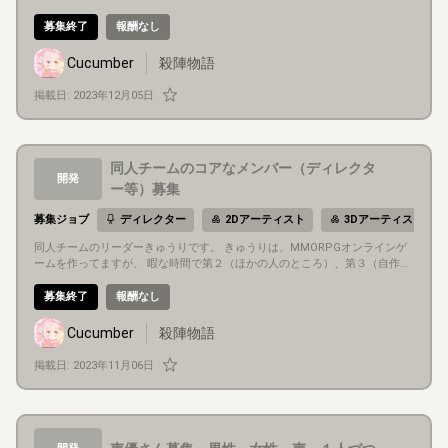
、元の絵を描いていただける方募集します。 あと、スチームワークスのスト
ア絵を描いていただける方も欲しいです。 楽しくやってます。 仲良くできる
募集終了
報酬なし
方、Discordでコミュニケーションが取れる方。
Cucumber
殺陣物語
掲載日:
2023年12月05日
同人チームのコアなメンバー（ディレクタ
開発
ー等）募集
募集ジョブ
ディレクター
2Dアーティスト
3Dアーティスト
同人チームのリーダーきゅうりです。 きゅうりは、MMORPGオンラインゲ
ームを作ってますが、 暇な時間で第２（ほかの人のところ）、第３（自作Q
uantomECS）に手を付けてしまっています。 第１プロジェクトを充実させ
たいので、コアなメンバー募集です。 仲良くできること。 初心者やってみ
募集終了
報酬なし
たい人でも歓迎です。
Cucumber
殺陣物語
掲載日:
2023年11月06日