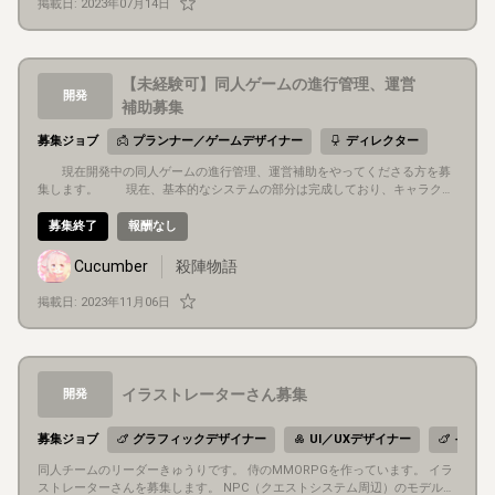
掲載日:
2023年07月14日
【未経験可】同人ゲームの進行管理、運営
開発
補助募集
募集ジョブ
プランナー／ゲームデザイナー
ディレクター
現在開発中の同人ゲームの進行管理、運営補助をやってくださる方を募
集します。 現在、基本的なシステムの部分は完成しており、キャラクタ
ーや、シナリオ、サウンド等を作成、実装、それに応じて遊び方を調整して
いくフェイズです。 同人ということもあり、これから、沢山の方のお力を借
募集終了
報酬なし
りて行きたいと考えている為、進行管理や、運営補助を行っていただける方
を募集します。 ▼具体的には １．調整さんなどでMTGを定期的に開催する
Cucumber
殺陣物語
準備 ２．MTGでの司会 ３．進捗確認 ４．業務の割り振り ５．その他リーダ
ー的な役割、雑務、相談役 ※私はメインのエンジニアを担当しております。
掲載日:
2023年11月06日
※未経験の方でも可能です。 希望であれば、マネジメント経験者と相談
しながら進めていくことも出来ます。 興味ある方でも、お手伝いしてやろう
という方でも、経験してみたい、勉強してみたいという方でも大丈夫です。
イラストレーターさん募集
開発
募集ジョブ
グラフィックデザイナー
UI／UXデザイナー
イラス
同人チームのリーダーきゅうりです。 侍のMMORPGを作っています。 イラ
ストレーターさんを募集します。 NPC（クエストシステム周辺）のモデルの