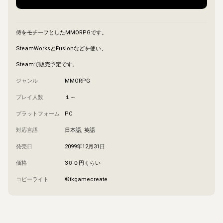
侍をモチーフとしたMMORPGです。

SteamWorksとFusionなどを使い、

Steamで販売予定です。
ジャンル
MMORPG
プレイ人数
１～
プラットフォーム
PC
対応言語
日本語, 英語
発売日
2099年12月31日
価格
3００円くらい
コピーライト
©tkgamecreate