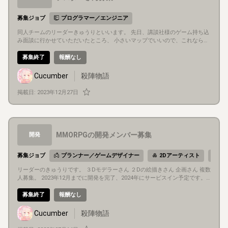
募集ジョブ
プログラマー／エンジニア
同人チームのリーダーきゅうりといいます。 先日、講談社様のゲーム持ち込
み面談に行かせていただいたところ、 小さいマップでいいので、これなら、
通用するというような、MMOの要素を もっと、作りこんでくださいと言わ
れました。 今、殺陣物語は、集英社様やパブリッシャーに通用するように、
募集終了
報酬なし
完成度を上げる 必要があります。 MMORPGのMMOの要素を盛り込む、ス
チームワークスでそれをやるためには、 Unityやスチームワークスへ精通し
Cucumber
殺陣物語
た方が必要です。 テスターとして複数人、募集させていただきます。
掲載日:
2023年12月27日
MMORPGの開発メンバー募集
開発
募集ジョブ
プランナー／ゲームデザイナー
2Dアーティスト
3
リーダーのきゅうりです。 ３Dモデラーさん ２Dの絵描きさん 企画さん 複数
人募集。 2023年12月までに開発を完了、2024年にサービスイン予定です。
Steamで販売予定です。 よろしくお願いいたします。
募集終了
報酬なし
Cucumber
殺陣物語