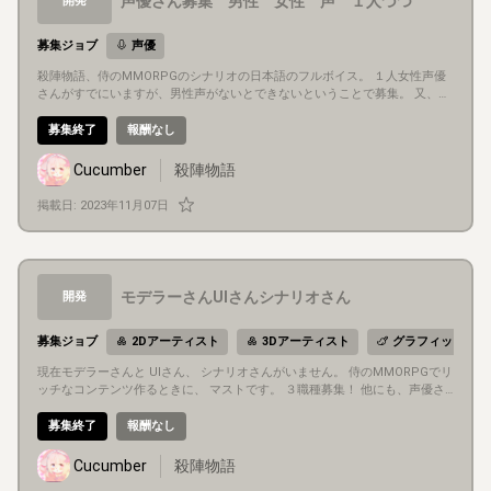
声優さん募集 男性 女性 声 １人づつ
開発
募集ジョブ
声優
殺陣物語、侍のMMORPGのシナリオの日本語のフルボイス。 １人女性声優
さんがすでにいますが、男性声がないとできないということで募集。 又、も
う１人女性の声の声優さんも募集 仲良くできる方、又、終わりが近いので、
アクティブに、早めに作業してもらえる方。
募集終了
報酬なし
Cucumber
殺陣物語
掲載日:
2023年11月07日
モデラーさんUIさんシナリオさん
開発
募集ジョブ
2Dアーティスト
3Dアーティスト
グラフィックデザ
現在モデラーさんと UIさん、 シナリオさんがいません。 侍のMMORPGでリ
ッチなコンテンツ作るときに、 マストです。 ３職種募集！ 他にも、声優さ
んと、プロデューサーさん、ディレクターさん以外募集しております。
募集終了
報酬なし
Cucumber
殺陣物語