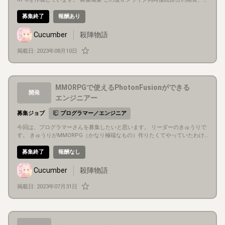
テストに当たって、 どうしてもクリア出来ない課題にぶつかりましたのでど
うか助けていただきたいです。 具体的には オンライン部分をphotonのfusio
募集終了
報酬あり
nを使用しているのですが、 一緒にネットワーク部分のテスト、不具合の調
査を行っていただけるエンジニアの方を探しています。 ※メンターの形でも
Cucumber
殺陣物語
問題ありません。 本当に困っておりますので、興味をお持ちいただいた方 も
し、心当たりある方はご連絡いただきますと幸いです。
掲載日:
2023年08月10日
MMORPGで使えるPhotonFusionができる
開発
エンジニアー
募集ジョブ
プログラマー／エンジニア
今回は、プログラマーさんを募集したいと思います。 リーダーのきゅうりで
す。 きゅうりがMMORPG（かなり極端なもの）作りたくてやっていたわけ
で、 自分の環境でしか、エディター、ビルド、プレイモード、動かないこと
が多いです。 きゅうりの環境ではWinOS,MaxOSともに全部動きます。 プロ
募集終了
報酬なし
グラマーさんの募集は特殊で、きゅうりがプログラマーだけに、 きゅうりが
1人ではできないこと、をやってもらう。他、動かなかったらできないよね。
Cucumber
殺陣物語
という見解になります。 前置きは、これで、今回、猛烈にネットワークテス
トがしたいので、きゅうりのMMORPGが ビルドできる方、しかも、Photon
掲載日:
2023年07月31日
Fusionが扱える方を募集したいと思います。 多分、タンク型のPCだと動く
と思います。 ３DモデラーさんやUI、UXグラフィックの方もまだご縁がない
状態です。