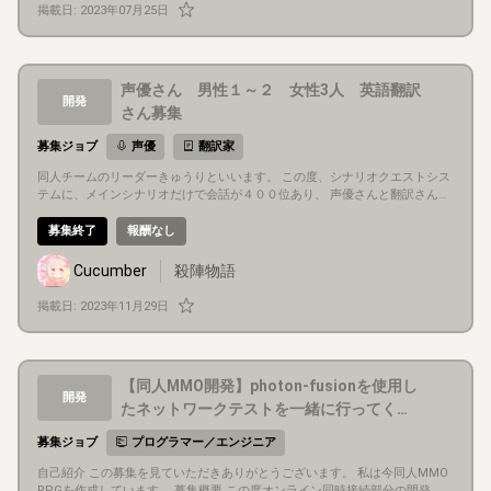
掲載日:
2023年07月25日
声優さん 男性１～２ 女性3人 英語翻訳
開発
さん募集
募集ジョブ
声優
翻訳家
同人チームのリーダーきゅうりといいます。 この度、シナリオクエストシス
テムに、メインシナリオだけで会話が４００位あり、 声優さんと翻訳さんが
足りないので募集します。 MMORPGオンライン殺陣物語です。 仲良くでき
る方、Discordで話せる方、募集してます。
募集終了
報酬なし
Cucumber
殺陣物語
掲載日:
2023年11月29日
【同人MMO開発】photon-fusionを使用し
開発
たネットワークテストを一緒に行ってくれ
る方
募集ジョブ
プログラマー／エンジニア
自己紹介 この募集を見ていただきありがとうございます。 私は今同人MMO
RPGを作成しています。 募集概要 この度オンライン同時接続部分の開発、