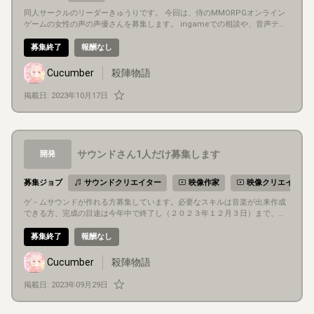
同人サークルのリーダーきゅうりです。 今回は、侍のMMORPGオンライン
ゲームの女性の声の声優さんを募集します。 ingameでの相談や、音声テキ
ストの音源をお願いします。 アクティブで、仲良く楽しくできる方にします
。 できれば、中国の方とか英語の方とかもできたらなおよしですが。 日本語
募集終了
報酬なし
だけでも構いません。
Cucumber
殺陣物語
掲載日:
2023年10月17日
サウンドさん1人だけ募集します
開発
募集ジョブ
サウンドクリエイター
映像作家
映像クリエイター
ゲ－ムサウンドが作れる方募集しています。必要なスキルは音楽が出来作成
できる方、完成の目途は今年中で終了し（２０２３年１２月３日）まで、報
酬は作品が出来た後、売れ高によって、報酬はお支払い致します。BGM10曲
、効果音６曲。お待ちしています。 尚、売れなければ報酬はお支払い出来ま
募集終了
報酬なし
せんのでご了承ください。
Cucumber
殺陣物語
掲載日:
2023年09月29日