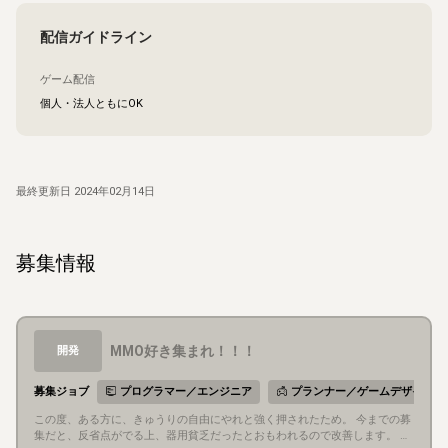
配信ガイドライン
ゲーム配信
個人・法人ともにOK
最終更新日
2024年02月14日
募集情報
MMO好き集まれ！！！
開発
募集ジョブ
プログラマー／エンジニア
プランナー／ゲームデザイナー
この度、ある方に、きゅうりの自由にやれと強く押されたため。 今までの募
集だと、反省点がでる上、器用貧乏だったとおもわれるので改善します。 M