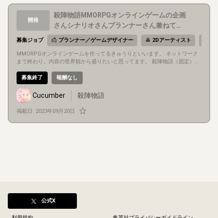
殺陣物語MMORPGオンラインゲームの企画
開発
さんシナリオさんプランナーさん兼ねてく
れる方
募集ジョブ
プランナー／ゲームデザイナー
2Dアーティスト
グ
MMORPGオンラインゲームを作ってるきゅうりといいます。 ネットワーク
まで終わり。内容の世界観から盛りたいと思ってます。 殺陣物語（固定）と
いうMMORPGオンラインゲームの企画、シナリオ、プランナーをやってく
れる方募集です。 あとグラフィッカーさんも募集しています。 Discordを使
募集終了
報酬なし
ってやっています。 Discordで連絡のつく方です。
Cucumber
殺陣物語
掲載日:
2023年09月20日
公式X
利用規約
集英社プライバシーガイドライン