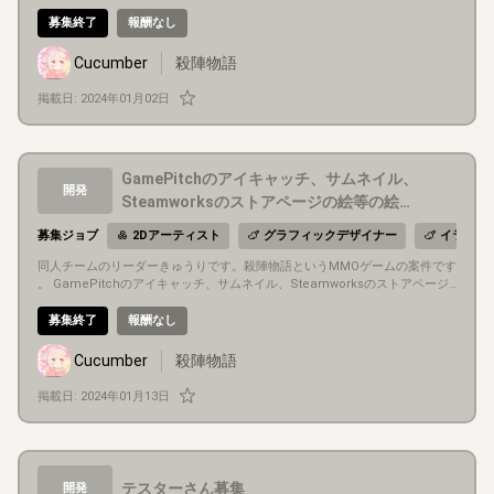
MO好き集まれ！！！ MMO好きな方なら大丈夫です。 協力して、ＭＭＯ作
りましょう。 募集職なんて書きません。
募集終了
報酬なし
Cucumber
殺陣物語
掲載日:
2024年01月02日
GamePitchのアイキャッチ、サムネイル、
開発
Steamworksのストアページの絵等の絵さ
ん急募
募集ジョブ
2Dアーティスト
グラフィックデザイナー
イラスト
同人チームのリーダーきゅうりです。殺陣物語というMMOゲームの案件です
。 GamePitchのアイキャッチ、サムネイル、Steamworksのストアページ
の絵を描いてくれる方、 募集します。 今、Ver1.00がほぼ終わり、あとMac
OSビルドをしてから、SteamPlaytestを本製品に 移植する作業をしますが
募集終了
報酬なし
、そのあとに、できればクローズドベータをしたいと思います。 急募ではあ
りますが、締め切りを設けるつもりはございません。よろしくお願いします
Cucumber
殺陣物語
。
掲載日:
2024年01月13日
テスターさん募集
開発