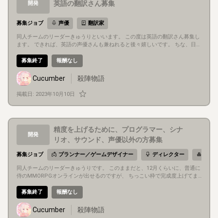
英語の翻訳さん募集
開発
募集ジョブ
声優
翻訳家
同人チームのリーダーきゅうりといいます。 この度は英語の翻訳さん募集し
ます。 できれば、英語の声優さんも兼ねれると後々嬉しいです。 ちな、日本
語が話せないと、きゅうりが分かりません(o*。_。)oペコッ(´;ω;｀) 侍のMM
ORPGオンラインゲームを作っています。あと２か月内には何とかスチーム
募集終了
報酬なし
で 販売したいです。 ローカライズの関係のシステムで、英語、中国語、日
本語でテキストを切り替えれて、その中 身を生で入れてもらいます。 さら
Cucumber
殺陣物語
にver1.00ではわかりませんが、もしかしたら、 AudioClipが切り替えれます
ので、音声テキストのシステム実装するかもしれません。 要は、その時に英
掲載日:
2023年10月10日
語、中国語の声優さんに、ブラインドや文字読めない方のために、 声でアイ
テム名などを説明してもらうことをっちょっときゅうりが思いつきました。
まだ、不評なシステムですが、そこまで深くとらえると、そうなります。
精度を上げるために、プログラマー、シナ
開発
リオ、サウンド、声優以外の方募集
募集ジョブ
プランナー／ゲームデザイナー
ディレクター
2Dア
同人チームのリーダーきゅうりです。 このままだと、12月くらいに、普通に
侍のMMORPGオンラインが出せるのですが、 ちっこい枠で完成度上げてま
す。 精度をより上げたいため、できるかた、もしくは、仲良くできる方でき
ゅうりの ボルテージ フルマックスにしてくれるくらいの方、募集します。
募集終了
報酬なし
これ、きゅうりさんの独断です。(o*。_。)oペコッ
Cucumber
殺陣物語