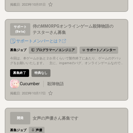
掲載日:
2023年10月01日
侍のMMORPGオンラインゲーム殺陣物語の
サポート
(Beta)
テスターさん募集
サポートメンバーとは？
募集ジョブ
プログラマー／エンジニア
サポート／メンター
今回は、本ゲームがあと２か月くらいで製作終了にあたり、ゲームのデバッ
グをお願いいたします。 主に、ingameのバグ、オンラインゲームなので
スチームサーバーのアカウントをまたいでのバグ、PhotonFusionの３窓以
上の操作でのバグのテスターさんを募集します。 よろしくお願いします。
募集終了
特典なし
Cucumber
殺陣物語
掲載日:
2023年10月17日
女声の声優さん募集です
開発
募集ジョブ
声優