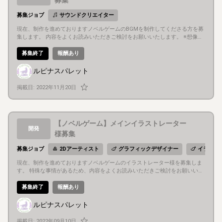
記憶喪失の主人公が異能を持つ仲間と協力し、人に危害を加える怪異と戦い
えています ・2024年8月夏コミにてパッケージ版の販売 ・DLsiteなど各種ダ
ながら、それぞれが抱える問題に向き合い成長し、異能や怪異、消えた記憶
ウンロードサイトにてダウンロード版の販売 ◆その他 ・企画は動画制作の知
募集ジョブ
サウンドクリエイター
の謎を解き明かしていく物語です。 ◇参考（リブート前作品 インビジブル
識がほとんどありませんので、ご理解いただける方。 ※これまでの動画依頼
現在、制作を進めておりますノベルゲームのBGMを制作してくださる方を募
／蒼のフラグメント） ・ホームページ https://lupinuspalette-gam.wi
も素材や資料をお渡しし、動画の使用用途をお伝えして、あとは動画を作ら
集します。 内容をよくお読みいただきご検討をお願いいたします。 ※想像以
xsite.com/my-site ・フリー版 https://novelgame.jp/games/show/5488
れる方にお任せという流れが多かったです。 ・今回の作品は完成済みの作品
上に多くの方からお問い合わせをいただいています。 締め切りを早めますの
・ダウンロード版 DLsite https://www.dlsite.com/home/work/=/pro
（インビジブル、蒼のフラグメント）のリブート作品となりますので、ご理
でご了承ください。 ◆募集人数 1名 ※基本的に複数人採用は考えていませ
募集終了
報酬あり
duct_id/RJ409697.html ・パッケージ版、設定資料集、サントラ BOOTH
解をお願いします。 ・やり取りはDiscordでしたいと思っています。また企
ん。 ◆ゲーム内容 ・ジャンル ・現代ジュブナイルミステリー、全年齢対象
https://lupinuspalette.booth.pm/ ◆お願いしたいこと ・ノベルゲームの
画のチャンネルもあり、進捗はそちらでお伝えしていますので、アカウント
・プレイ時間３０分程度の短編（参加画像は短編のものです）と１０時間
Unityでのスクリプト作業 ※アセットの利用を想定していますので、ご自身で
ルピナスパレット
を取得していただけると助かります。 強制ではありません。 ・現在は企画
以上の長編 ・短編は長編の前日譚となる作品で、長編は短編の後の時系列
プログラムを作っていただかなくても問題ないと思っております。 ・PCゲ
・シナリオ担当１名、CG担当１名、サウンド担当２名（BGM、音声編集が
となります。 記憶喪失の主人公が異能を持つ仲間と協力し、人に危害を加え
ームのみではなく、家庭用ゲームやスマホアプリへの移植に伴う作業 ※可能
メインの方と歌あり曲担当の方で１名ずつ）、スクリプタ１名で活動してい
掲載日:
2022年11月20日
る怪異と戦いながら、それぞれが抱える問題に向き合い成長し、異能や怪異
であれば これまでの作品はティラノスクリプトで制作していましたが、現在
ます。 その他キャラクターボイス、ロゴなどは必要に応じて外部に依頼と
、消えた記憶の謎を解き明かしていく。 ◇参考（リブート前作品 インビジ
制作中の作品はより広い場所で公開できるようUnityで制作したいと考えスク
いう形です。 ◆最後に 今回募集させていただくオープニング動画の作品
ブル／蒼のフラグメント） ・ホームページ https://lupinuspalette-gam.
リプト作業ができる方の募集を行いました。 フリー版はフリーゲーム公開サ
『ストレイ・メモリア』をもって、当サークルはゲーム制作活動を休止する
wixsite.com/my-site ・フリー版https://novelgame.jp/games/show/54
イト（ふりーむ！、プリシーなど）で公開。 シェアウェアのパッケージ版は
予定でいます。 また、昨年はこちらの作品の制作支援のため、クラウドファ
【ノベルゲーム】メインイラストレーター
88 ・ダウンロード版 DLsite https://www.dlsite.com/home/work/=/pr
コミケと通販サイトで販売、ダウンロード版はSteam等で販売を予定してい
ンディングを行い、多くの方からご支援をいただきました。 応援してくださ
開発
oduct_id/RJ409697.html ・パッケージ版、設定資料集、サントラ BOOT
ます。 その後の反響次第で、家庭用ゲームやスマホアプリに移植できるのが
様募集
る方のためにも、限られた予算の中ではありますが、より良いものを作りた
H https://lupinuspalette.booth.pm/ ◆お願いしたいこと ・ゲーム内で使
理想です。そうなった時、ティラノスクリプトでは移植作業が大変になるた
いと考え、制作陣一同気合を入れて制作を進めています。 ノベルゲームが
用するBGMの作曲 ・可能であればオープニングやエンディングなどの歌あり
め、最初からUnityで制作したいと考えました。 ※現任のスクリプト担当の方
募集ジョブ
2Dアーティスト
グラフィックデザイナー
イラスト
好きな方 同人作品作りに携わりたい方 作品の雰囲気や楽曲が気に入った方
楽曲の作曲 ※短編と長編、どちらも同じ楽曲を使用します。短編の公開に間
はUnityでの制作が難しいため、そちらに明るい方を探したいという内容につ
実績を増やしたい方 制作中のシナリオやプロットを見てから決める、詳細
現在、制作を進めておりますノベルゲームのイラストレーター様を募集しま
に合った分をオリジナルのBGMとして使用、不足分は素材で補う予定。 シェ
いてはご許可をいただいております。 ◆目的、目標 フリーゲームとして公
を聞きたいなどでも結構ですので、お気軽にご連絡ください。
す。 特殊な事情があるため、内容をよくお読みいただきご検討をお願いいた
アウェア版では、できれば全て書き下ろしのBGMとしたいですが、そこも含
開しつつ、追加コンテンツを入れたボイスあり版をシェアウェアとしてイベ
します。 ◆募集人数 1名 ※基本的に複数人採用は考えていません。 ◆ゲーム
め作曲していただく曲数は応相談（全て書き下ろす場合、１５前後は必要に
ントおよびオンラインで頒布します。 フリー版をどのツールで制作するかに
内容 ・ジャンルは現代ファンタジー、全年齢 ・プレイ時間３０分程度 ・主
募集終了
報酬あり
なるかと思います）。 ◆作品公開方法、時期 ・短編とボイスなしの長編
もよりますが、コンテストに出られるものがあれば出品していきたいです。
人公が、街で噂の駅に出る幽霊少女と会話し、彼女の抱える事情に触れると
はフリーゲームとしてノベルゲームコレクションにて公開 ※ふりーむでも検
最終的な目標として家庭用ゲーム機あるいはスマホアプリに移植し、PCゲー
いう内容。 ・シナリオ８割完成。今月中に第一稿完成予定。 ・今後制作する
討、短編はフリーゲームとしての公開になります。長編はフリーゲームで公
ルピナスパレット
ムを遊ばない層にも触れやすくしたいと思っています。 趣味として無理なく
長編の前日譚としての構想ですが、短編のみでお話は完結させます。 ◇参考
開したのち、追加要素を入れてシェアウェアとして販売したく思います。
ゆったりとした活動をしつつ、それぞれのスキルアップやポートフォリオ、
（リメイク前作品 インビジブル／蒼のフラグメント） ・ホームページ → h
・短編の公開時期は2023年4月ごろを予定 ・フリー版の長編は2023年8月ご
代表作になるようなものを作り上げていくスタンスです。 具体的な数字は出
掲載日:
2022年09月10日