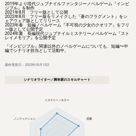
2019年より現代ジュブナイルファンタジーノベルゲーム『インビ
ジブル』を制作

2021年8月　フリー版として公開

2022年8月　フリー版をリメイクした『蒼のフラグメント』をシ
ェアウェア版としてリリース

2023年春　短編ノベルゲーム『不可視の少女のクオリア』をフリ
ー版として公開予定

2024年夏　長編現代ジュブナイルミステリーノベルゲーム『スト
レイメモリア』を公開予定

『インビジブル』関連以外のノベルゲームについても、短編〜中
編でシナリオ担当として活動中。
最終更新日：
2023年05月15日
シナリオライター／脚本家
のスキルチャート
ミステリー／ホラー
ノンフィクション
恋愛