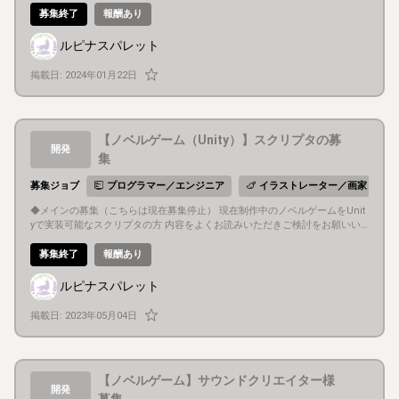
に他の方に依頼済みとなっています。 そのため、かなり単発依頼に近い募集
募集終了
報酬あり
となります。 ◆募集の経緯 長編かつシェアウェアのオープニング動画となる
ため、予算内でクオリティの高いものを作りたいと思い、制作いただける方
ルピナスパレット
を探していますが予算との兼ね合いや、依頼を検討していた方の依頼停止な
どもあり、依頼先に困っております。 そのため、作品やゲームの動画制作の
掲載日:
2024年01月22日
案件に興味をもってくださる方からお声がけいただけないかと考え、募集の
運びとなりました。 企画が動画制作に明るくないため、後述しましたが、制
作の方法や演出などは制作される方へほぼお任せになると思います。 素材（
立ち絵、スチル、ロゴ、背景など）はこちらでご用意します。 リテイクなど
【ノベルゲーム（Unity）】スクリプタの募
は動画に限らず、ほとんどしたことがありません。作られる方のセンスにお
開発
任せしますので自由に作りたい方向けの募集だと思います。 必要な情報、聞
集
きたいことがあればお答えしますし、通話環境もありますので打ち合わせも
可能です。完全な丸投げはしませんので、ご安心ください。 ◆募集人数 １
募集ジョブ
プログラマー／エンジニア
イラストレーター／画家
名 ◆ゲーム内容 ・ジャンル 現代ジュブナイルミステリー、全年齢対象
◆メインの募集（こちらは現在募集停止） 現在制作中のノベルゲームをUnit
・プレイ１０時間以上の長編 ※前日譚は短編としてフリー公開中 長編の体
yで実装可能なスクリプタの方 内容をよくお読みいただきご検討をお願いい
験版もございます 記憶喪失の主人公が異能を持つ仲間と協力し、人に危害
たします。 ※反響次第で締切を早める可能性がありますことをご了承願いま
を加える怪異と戦いながら、それぞれが抱える問題に向き合い成長し、異能
す。 ◆併せて興味を持ってくださる方がいれば、下記についても随時募集を
募集終了
報酬あり
や怪異、消えた記憶の謎を解き明かしていく物語です。 ◇参考 ・オープニン
しております。 基本的には単発の依頼です。 ・背景イラスト →ノベルゲー
グ曲『アストラルス』 ※オープニング動画で使用する楽曲で、尺も動画その
ムの背景イラスト。 印象的な場面のみオリジナル背景にしたいと考えていま
ままです。 ※こちらの動画のチャンネルから、過去のオープニング動画も視
ルピナスパレット
す。 ・動画 →ゲームのオープニング、エンディング、販促動画の制作をお願
聴できますので、雰囲気の確認などにお役立てください。 https://youtu.be/
いします。 ・ホームページ →ゲームのホームページ制作をお願いします。
tAUQVLhk2Po?si=VhkRm6Bx81plvjw6 ・リブート前『インビジブル』（長
掲載日:
2023年05月04日
・キャラクターボイス →メインキャラ、サブキャラ、モブキャラ含めキャラ
編フリーノベルゲーム） https://novelgame.jp/games/show/5488 ・前日
クターボイスを担当いただける方を探しています。 ◆募集人数 スクリプタ
譚『不可視の少女のクオリア』（短編フリーノベルゲーム） https://novelg
1名 ※基本的に複数人採用は考えていません。 ◆ゲーム内容 ・ジャンル
ame.jp/games/show/8124 ・『ストレイ・メモリア』体験版 https://www.
・現代ジュブナイルミステリー、全年齢対象 ・プレイ１０時間以上の長
freem.ne.jp/win/game/31780 ◆作品公開方法、時期 ・2024年2月シナリ
【ノベルゲーム】サウンドクリエイター様
編 ※長編の前日譚となる短編はティラノスクリプトで制作しております。 こ
オ完成予定 ・2024年4月から5月にかけて動画用の素材を一通り完成させ、オ
開発
ちらの短編も、ゆくゆくは長編の追加コンテンツとして移植したいです。
ープニング動画制作開始 ・2024年6月動画完成 ※納期は依頼から１カ月で考
募集