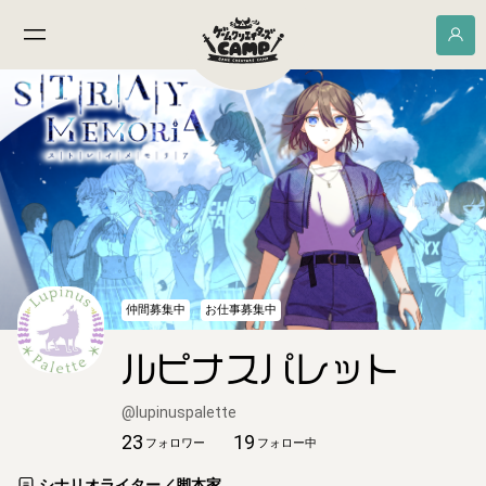
仲間募集中
お仕事募集中
ルピナスパレット
@
lupinuspalette
23
19
フォロワー
フォロー中
シナリオライター／脚本家