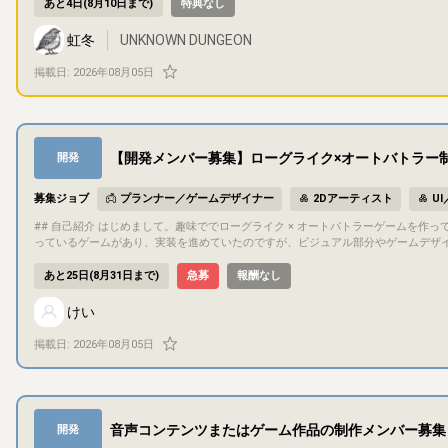
ごとのマップを固定化しました。 ・クリア評価を追加しました ・プレイヤーの初期体力と所持アイテムの所持数を変更しました。 ・近接攻撃の攻撃範囲を広くし
あと4日(8月10日まで)
特典なし
ました。 ・ライトの効果を明るくしました。 ・ライトの制限時間を短くしました。
た。 ・プレイヤーの移動速度を遅くしました。 ・マップの大きさを狭くしました。 ・敵や宝箱の配置を大きく変更しました。 ・隠しギミックを追加しました。 ・
虹冬
UNKNOWN DUNGEON
敵のダメージ量と移動速度を変更しました。 ・ボスエネミーのダメージを変更しました ## 目的・目標 最終目標 steamでの販売。 今回のテストプレイ目的
難易度調整。 ## ゲーム内容 攻略情報のないダンジョンを木の棒と魔法弾を駆使して攻略しましょう。 初期アイテムは回復アイテム3つだけですが、襲ってくる敵
掲載日:
2026年08月05日
を慎重に倒し先を目指しましょう。 ## サポート要望 グ―グルフォームに以下のことを入力していただきます。 ・クリアタイム ・クリア時の体力 ・挑戦回数 ## コ
ミュニケーション方法 こちらのサイトのチャット欄を活用させていただきます
【開発メンバー募集】ローグライク×オートバトラー制
開発
募集ジョブ
プランナー／ゲームデザイナー
2Dアーティスト
U
## 自己紹介 はじめまして。趣味ででローグライク × オートバトラーゲームを作っている「けい」です。 普段はゲーム会社でエンジニアをやっています。 趣味で作
っているゲームがあり、実装を進めていたのですが、ビジュアル部分やゲームデザイ
確な目標として、最後まで一緒に走り切れるパートナーを探しております。 ## プロジェクト概要 ジャンル：ソロ用ローグライク・オートバトラー 開発環境：God
ot (mono) / C# プラットフォーム：PC / Mobile 添付した画像の中
あと25日(8月31日まで)
急募
報酬なし
さい。 ## 目的・目標 現状は「趣味での制作」ではありますが、最終的には2027年中にリリースすることを目標にしています。 ## 募集概要、担当いただきたい作
業 行っていただきたい作業は下記のような作業になります。 ・2Dアーティスト作業全般 ・ゲームデザイナー業務（ゲームの企画、基本仕様、システム仕様の決定
けい
） すべてを一人で担っていただく前提ではありません。 下記のうち、興味のある部分がありましたらCAMPのメッセージ機能から是非ご応募ください。 ※ローグラ
イク、TFTといったオートチェスやオートバトラー等が好きな方を歓迎しています。 ・【2Dアーティスト】キャラクター：ドットキャラクターのスプライトとア
掲載日:
2026年08月05日
メーション追加 ・【2Dアーティスト】アイコン：アイテム等のインゲーム部分に表示
部分 ・【2Dアーティスト】エフェクト（VFX） バトル時のエフェクト作成 ・【ゲームデ
ケーション方法 コミュニケーションは基本的にDiscordで行います。 隔週くらいでMTGで方向性の確認や、進捗、チェックプレイ会を行うことを予定しています
。 ## 応募方法 クリエイターズキャンプの応募機能から、是非ご応募ください。
音声コンテンツまたはゲーム作品の制作メンバー募集
開発