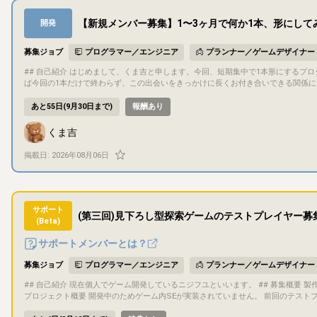
【新規メンバー募集】1〜3ヶ月で何か1本、形にして
開発
募集ジョブ
プログラマー／エンジニア
プランナー／ゲームデザイナー
## 自己紹介 はじめまして、くま吉と申します。今回、短期集中で1本形にするプロジェクトを立ち上げようと思い、一緒に作ってくれる方を探しています。できれ
ば今回の1本だけで終わらず、この出会いをきっかけに長くお付き合いできる関係になれ
概要 - 自分がディレクターとして進行や意思決定を担当する予定ですが、ディレク
プロジェクト期間中（1〜3ヶ月程度）継続してお付き合いいただける方を想定してい
あと55日(9月30日まで)
報酬あり
緒に考えられる方にはおすすめです - 今回の条件にぴったり合わなくても、気になっ
プロジェクト概要 - タイトル：未定 - ジャンル：未定（応募者の得意分野に合わせて決
くま吉
画白紙の段階（応募後、早い段階で一緒に固めていきます） - 「ゲーム」として
ど）でも構いません ## 目的・目標 遊びごたえがあり、ちゃんと売れるところまで仕上げることを目標にしています。完成後の販売先は制作物に応じて話し合って
掲載日:
2026年08月06日
決める予定です（ゲームならSteam、ゲーム以外なら他の販売サイトなど）。完
バー間の共同著作物として扱う予定です（持分や具体的な取り扱いは、参加が決ま
識して取り組める方だと嬉しいです。 ## ゲーム内容 ジャンル・内容は応募者の得意分野に合わせてこれから決めていくため、現時点で具体的な内容はまだありま
せん。応募いただいた方とお話ししながら固めていきます。 ## 担当いただきたい作業 特定の役割は固定していません。以下は自分でカバーできる領域なので、そ
れ以外の得意分野をお持ちの方はもちろん、被っていても構いません。 - シナリオライター - プランナー/デバッガー - AIを使った画像生成（画像編集はできます） -
サポート
(第三回)見下ろし型探索ゲームのテストプレイヤー募
AIを使ったプログラミング、作曲、合成音声など ## コミュニケーション方法 基本的にDiscordでコミュニケーションを行います ドキュメントや進捗管理にはNoti
(Beta)
onを利用します 少しでも気になったら、お気軽にメッセージください。今回の条件にぴったり合わなくても大丈夫です。話してみたら意外と何か一緒にできるかも
しれないので、雑談ベースでも遠慮なくどうぞ。 最後まで読んでくれてありがとう
サポートメンバーとは？
募集ジョブ
プログラマー／エンジニア
プランナー／ゲームデザイナー
## 自己紹介 現在個人でゲーム開発しているニジフユといいます。 ## 募集概要 製作中のゲームをゲームクリアまでプレイしてくださる方を募集しています。 ##
プロジェクト概要 開発中のためゲーム内SEが実装されていません。 前回のテストプレイからの変更点は以下の通りです。 ・BGMを追加しました。 ・ゲームのク
リア条件が100階に到達することでしたが、21階に突立つすることに変更しました