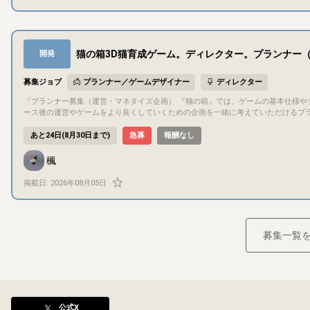
ご飯購入・カート・配送画面 家具クラフト・解体画面 バッグ・持ち物画面 猫図鑑
面 設定画面 各種ポップアップ すべてを一人で担当していただくわけではありません。 既存資料と現在のFigmaデータを確認し、相談しながら担当範囲を決定しま
す。 現在の制作状況 ゲーム全体の基本的なトンマナは決定済み Figma上で一部UIを制作中 料理、クラフト、進化、経験値、幸福度などの仕様書を作成済み 猫、家
具、料理などの3D素材を多数制作済み 一部のゲームシステムは実装済み プランナ
複数職種で開発中 完全なゼロからデザイン方針を考える募集ではなく、 すでにある世界観・仕様・画面案をもとに、実際にゲームとして使えるUIへ整えていく作業
猫の箱3D猫育成ゲーム。ディレクター。プランナー
開発
が中心です。
募集ジョブ
プランナー／ゲームデザイナー
ディレクター
『プランナー募集（運営・マネタイズ企画） 『猫の箱』では、ゲームの基本仕様やシステムは概ね決定しており、現在は開発を進めています。 そこで今回は、リリ
ース後の運営やゲームをより良くしていくための企画を一緒に考えていただけるプランナーを募集します。 「どうすればもっ
のようなイベントやアップデートを行えば長く楽しんでもらえるか」「ユーザーに
出していただくポジションです。 主な活動内容 リリース後のイベント企画・運営案の提案 マネタイズや課金要素のアイデア出し プレイヤー数・継続率向上のため
あと24日(8月30日まで)
急募
報酬なし
の施策提案 新機能やコンテンツ追加の企画 ユーザー目線での改善案・フィードバッ
ームの企画や運営に興味がある方 「もっと面白くできる」というアイデアを考える
楓
ームでコミュニケーションを取りながら制作できる方 ※ゲームプランナーとしての実務経験は必須ではありません。ゲームをより面白くするための企画や改善案を
積極的に提案していただける方を歓迎
掲載日:
2026年08月05日
募集一覧
公式X