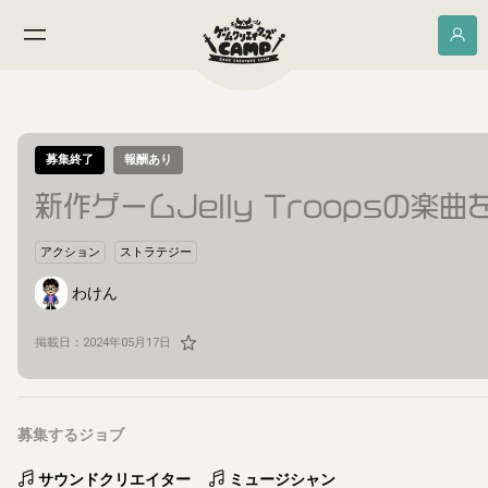
募集終了
報酬あり
新作ゲームJelly Troopsの
アクション
ストラテジー
わけん
掲載日：
2024年05月17日
募集するジョブ
サウンドクリエイター
ミュージシャン