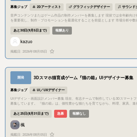
募集ジョブ
2Dアーティスト
グラフィックデザイナー
サウンド
音声コンテンツまたはゲーム作品の制作メンバーを募集します 現状では全年齢向け作品、主にDLsiteでの販
を重要視し、制作・プロモーションを最適化することを前提とします 市場分析や数
# 制作する作品について 現段階では固まっていませんが、基本的には全年齢向け
ていますので それらを利用しつつもご参加いただいたメンバーのこだわりを盛り込
あと30日(9月5日まで)
報酬あり
構成や意向により変更する可能性があります ## 制作期間について 年内には何らかの形で作品を発表したいと考えていますが 外注作業が多くなる場合はリードタイ
ムの影響を受けるなど、体制に応じた不確定要素が増えることが予測されるため、見直しを行う可能性があります ## 
kazuo
定です 報酬のお支払いについては例えば以下のようなパターンを考えています - 作業
費（固定）+販売目標到達時のボーナス条項に基づくお支払い 比率や基準期間などの未決事項も多いため、上記のいずれとするか及びその詳細について 会計上の観
掲載日:
2026年08月05日
点を含めた検討を行う機会を設けます ## 募集主について 以下の作業をカバーします - マーケットに関する統計分析及びその解釈に基づく運営判断 - 作品制作・販
売にかかる事務処理（法務、税務など）、資金拠出 - プロジェクトの進行管理 - プログラミング ## 募集メンバー及びチーム規模について 以
ます - シナリオライター - イラストレーター（カバーイラスト等作成） - 声優 
作成）など チーム全体では募集主を含め5名程度の規模としたいです 募集でカバーできない領域が発生した場合、該当する作業は外注する想定です ## 権利につい
て 基本的な方針として画像、音声、脚本などの制作物に関する著作権（実演につい
3Dスマホ猫育成ゲーム『猫の箱』UIデザイナー募集
開発
を含め、契約時に取り決めます）をいただくことを想定しています 上記については
お、作品の発表はサークル名義で行いますが、ご協力いただいたメンバーのクレジットを記載する予定です ## 応募条件について
募時点で20歳以上であること（報酬のお支払い・契約締結の都合によるもの） - Dis
募集ジョブ
UI／UXデザイナー
ーションが問題なく行えること（活動時間はJST基準となります） ## 選考について 以下2点によるメンバー選考を実施します 1. ご応募いただいた方に、対象市場
に関する統計分析レポート（短信）をお渡ししますので、そちらをご確認の上、資料
UIデザイン・画面設計メンバー募集 現在、有志チームで制作している3Dスマートフォン向け猫育成ゲーム **『猫の箱』**のUI制作に参加してくださる方を、数名
るポートフォリオをご提出いただきます（形式、フォーマットは自由です） ## 選考期間について 応募状況により変動する部分が大きく、現時点では確定できてい
募集しています。 『猫の箱』は、個性豊かな猫たちを育てながら、料理、家具、進化、収集、クラフト、冒険などを楽しむ育成ゲームです。 猫や家具、料理などの
ません 見通しとしては、応募開始より2週間程度経過した時点より結果のご連絡ができるかと考え
3D素材、企画書・仕様書、一部のゲームシステムはすでに制作が進んでおり、現在はFig
ョン方法 Discordを利用します こちらでDiscordサーバーを用意いたします
集では、アイコン単体の制作を中心とするのではなく、 既存のトンマナや仕様をもとに、
あと25日(8月31日まで)
急募
報酬なし
み、音声チャンネルは利用しない想定です その他、大容量ファイルの送受信には主にGoogleドライブを利用します #
数名程度 参加者それぞれの得意分野や作業可能時間に応じて、画面単位で分担する予定です。 主な制作内容 Figma上で、以下のようなUI制作を担当していただき
ます。なるべく確認するようにいたしますが、予めご了承いただきたく存じます
ます。 既存UIデザインのブラッシュアップ 未確定画面のレイアウト設計 ワイヤーフレームから完成デザインへの整理 ボタン、タブ、パネル、ポップアップなどの
楓
配置 画面ごとの情報優先度の整理 スマートフォン画面に合わせたサイズ・余白調整 
デザイン統一 プランナーやプログラマーとの仕様確認 担当画面の例として、以下のようなものがあります。 メイン育成画面 猫の個別情報・インタラクション画面
掲載日:
2026年08月05日