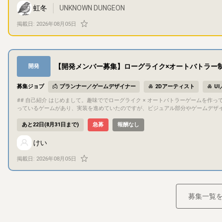
た。 ・プレイヤーの移動速度を遅くしました。 ・マップの大きさを狭くしました。 ・敵や宝箱の配置を大きく変更しました。 ・隠しギミックを追加しました。 ・
虹冬
UNKNOWN DUNGEON
敵のダメージ量と移動速度を変更しました。 ・ボスエネミーのダメージを変更しました ## 目的・目標 最終目標 steamでの販売。 今回のテストプレイ目的
難易度調整。 ## ゲーム内容 攻略情報のないダンジョンを木の棒と魔法弾を駆使して攻略しましょう。 初期アイテムは回復アイテム3つだけですが、襲ってくる敵
掲載日:
2026年08月05日
を慎重に倒し先を目指しましょう。 ## サポート要望 グ―グルフォームに以下のことを入力していただきます。 ・クリアタイム ・クリア時の体力 ・挑戦回数 ## コ
ミュニケーション方法 こちらのサイトのチャット欄を活用させていただきます
【開発メンバー募集】ローグライク×オートバトラー制
開発
募集ジョブ
プランナー／ゲームデザイナー
2Dアーティスト
U
## 自己紹介 はじめまして。趣味ででローグライク × オートバトラーゲームを作っている「けい」です。 普段はゲーム会社でエンジニアをやっています。 趣味で作
っているゲームがあり、実装を進めていたのですが、ビジュアル部分やゲームデザイ
確な目標として、最後まで一緒に走り切れるパートナーを探しております。 ## プロジェクト概要 ジャンル：ソロ用ローグライク・オートバトラー 開発環境：God
ot (mono) / C# プラットフォーム：PC / Mobile 添付した画像の中
あと22日(8月31日まで)
急募
報酬なし
さい。 ## 目的・目標 現状は「趣味での制作」ではありますが、最終的には2027年中にリリースすることを目標にしています。 ## 募集概要、担当いただきたい作
業 行っていただきたい作業は下記のような作業になります。 ・2Dアーティスト作業全般 ・ゲームデザイナー業務（ゲームの企画、基本仕様、システム仕様の決定
けい
） すべてを一人で担っていただく前提ではありません。 下記のうち、興味のある部分がありましたらCAMPのメッセージ機能から是非ご応募ください。 ※ローグラ
イク、TFTといったオートチェスやオートバトラー等が好きな方を歓迎しています。 ・【2Dアーティスト】キャラクター：ドットキャラクターのスプライトとア
掲載日:
2026年08月05日
メーション追加 ・【2Dアーティスト】アイコン：アイテム等のインゲーム部分に表示
部分 ・【2Dアーティスト】エフェクト（VFX） バトル時のエフェクト作成 ・【ゲームデ
ケーション方法 コミュニケーションは基本的にDiscordで行います。 隔週くらいでMTGで方向性の確認や、進捗、チェックプレイ会を行うことを予定しています
。 ## 応募方法 クリエイターズキャンプの応募機能から、是非ご応募ください。
募集一覧