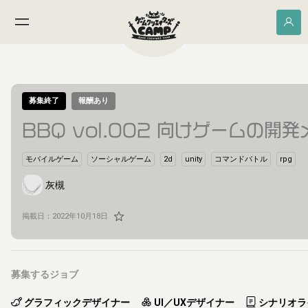
募集終了
報酬あり
BBQ vol.002 向けゲームの
モバイルゲーム
ソーシャルゲーム
2d
unity
コマンドバトル
rpg
灰槻
掲載日：
2022年10月18日
募集するジョブ
グラフィックデザイナー
UI／UXデザイナー
シナリオラ