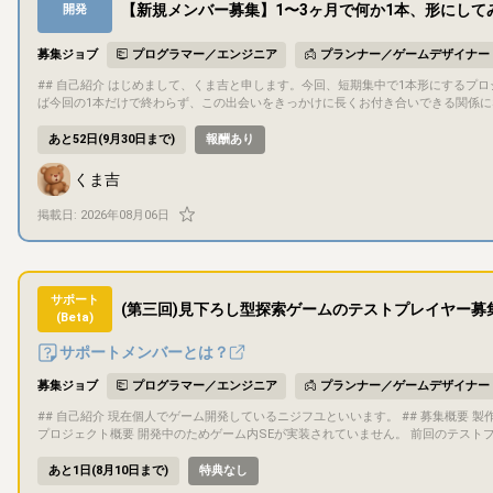
【新規メンバー募集】1〜3ヶ月で何か1本、形にして
開発
募集ジョブ
プログラマー／エンジニア
プランナー／ゲームデザイナー
## 自己紹介 はじめまして、くま吉と申します。今回、短期集中で1本形にするプロジェクトを立ち上げようと思い、一緒に作ってくれる方を探しています。できれ
ば今回の1本だけで終わらず、この出会いをきっかけに長くお付き合いできる関係になれ
概要 - 自分がディレクターとして進行や意思決定を担当する予定ですが、ディレク
プロジェクト期間中（1〜3ヶ月程度）継続してお付き合いいただける方を想定してい
あと52日(9月30日まで)
報酬あり
緒に考えられる方にはおすすめです - 今回の条件にぴったり合わなくても、気になっ
プロジェクト概要 - タイトル：未定 - ジャンル：未定（応募者の得意分野に合わせて決
くま吉
画白紙の段階（応募後、早い段階で一緒に固めていきます） - 「ゲーム」として
ど）でも構いません ## 目的・目標 遊びごたえがあり、ちゃんと売れるところまで仕上げることを目標にしています。完成後の販売先は制作物に応じて話し合って
掲載日:
2026年08月06日
決める予定です（ゲームならSteam、ゲーム以外なら他の販売サイトなど）。完
バー間の共同著作物として扱う予定です（持分や具体的な取り扱いは、参加が決ま
識して取り組める方だと嬉しいです。 ## ゲーム内容 ジャンル・内容は応募者の得意分野に合わせてこれから決めていくため、現時点で具体的な内容はまだありま
せん。応募いただいた方とお話ししながら固めていきます。 ## 担当いただきたい作業 特定の役割は固定していません。以下は自分でカバーできる領域なので、そ
れ以外の得意分野をお持ちの方はもちろん、被っていても構いません。 - シナリオライター - プランナー/デバッガー - AIを使った画像生成（画像編集はできます） -
サポート
(第三回)見下ろし型探索ゲームのテストプレイヤー募
AIを使ったプログラミング、作曲、合成音声など ## コミュニケーション方法 基本的にDiscordでコミュニケーションを行います ドキュメントや進捗管理にはNoti
(Beta)
onを利用します 少しでも気になったら、お気軽にメッセージください。今回の条件にぴったり合わなくても大丈夫です。話してみたら意外と何か一緒にできるかも
しれないので、雑談ベースでも遠慮なくどうぞ。 最後まで読んでくれてありがとう
サポートメンバーとは？
募集ジョブ
プログラマー／エンジニア
プランナー／ゲームデザイナー
## 自己紹介 現在個人でゲーム開発しているニジフユといいます。 ## 募集概要 製作中のゲームをゲームクリアまでプレイしてくださる方を募集しています。 ##
プロジェクト概要 開発中のためゲーム内SEが実装されていません。 前回のテストプレイからの変更点は以下の通りです。 ・BGMを追加しました。 ・ゲームのク
リア条件が100階に到達することでしたが、21階に突立つすることに変更しました
ごとのマップを固定化しました。 ・クリア評価を追加しました ・プレイヤーの初期体力と所持アイテムの所持数を変更しました。 ・近接攻撃の攻撃範囲を広くし
あと1日(8月10日まで)
特典なし
ました。 ・ライトの効果を明るくしました。 ・ライトの制限時間を短くしました。