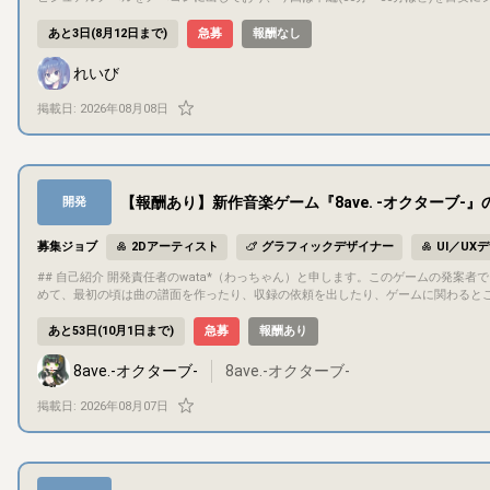
め、是非お力をお貸し頂ければと思います。 ## 募集概要 今回制作するゲームのイラスト面を担当いただきたいです。 立ち絵は全キャラクター線画まで制作済みで
す。 こちらの線画を使用して彩色していただく形、もしくは線画やキャラクターの
あと3日(8月12日まで)
急募
報酬なし
のイラストと、もし余裕があればスチルを数枚お願いします。 ## プロジェクト概要 タイトル(仮) 千鶴は非日常を見ている ジャンル 一本道ビジュアルノベルゲー
ム 作風 ラブコメディ(鬱っぽい心理描写あり) 投稿するプラットフォーム ノベルゲ
れいび
やゲームへの挿入、スクリプトの作業に入っています。 ## 目的・目標 完成させ、投稿して世に出すことを目標としています。 趣味での制作となりますのでお気軽
にご応募ください！ ## ゲーム内容 舞台は現代日本です。 ヒロインの千鶴が首吊り未遂をした後、外見は少年の"オバケ"が見えるようになります。 その"オバケ"と
掲載日:
2026年08月08日
日常ドタバタコメディをした後、"オバケ"の出生を辿るため友人の凪と3人で遠出……という形です。 ## 担当いただきたい作業 キャラクタ
・私服差分 各1枚 ・千鶴のみメイド衣装差分1枚 ・表情差分 各6～10種類程度 タイトル画面イラストの制作 ※余裕があればス
色をして、その他のタイトル画面やスチルなどのみラフ〜完成まで担当いただくこ
画をこちらで多少調整させていただく場合があります。 ## コミュニケーション方法 基本はdiscordでやり取りさせていただき、ファイルの共有はGoogleドライブ
を予定しております。 提出期間などは設けず、出来上がり次第連絡〜という形で考
【報酬あり】新作音楽ゲーム『8ave. -オクターブ-』
開発
のうえ提出期限を設定することも可能です。 以上になります。 お気軽にご
募集ジョブ
2Dアーティスト
グラフィックデザイナー
UI／UX
## 自己紹介 開発責任者のwata*（わっちゃん）と申します。このゲームの発案者で、基本的には企画・開発のほとんどを自分で行っています。プログラミングも含
めて、最初の頃は曲の譜面を作ったり、収録の依頼を出したり、ゲームに関わるとこ
ーなど十数名が携わっているプロジェクトとなっています。 ## 募集概要 開発中の音楽ゲーム『8ave. -オクターブ-』のUI/UXデザインの監修/制作をリリースまで
継続的にご担当いただける方を募集します。 デザインの専門的な視点を取り入れ、ゲームの視
あと53日(10月1日まで)
急募
報酬あり
概要 タイトル：8ave. -オクターブ- ジャンル：音楽ゲーム/リズムゲーム 対応機種：PC (Steam) 現在クラウドファンディングを実施しており、開始1週間で支援額
100万円(100%)を達成しました。 ## 目的・目標 少人数で制作しているインディー音楽ゲームですが、クラウドファンディングで目標金額を上回るご支援を頂きま
8ave.-オクターブ-
8ave.-オクターブ-
した。 皆様からのご期待に沿えるようなハイクオリティな音楽ゲームをリリースすることを目指しております。 インディーゲームの枠を超えるため、UI/UXのクオ
リティアップにご助力いただきたいです。 ## ゲーム内容 開発状況やプレイ映像は公式X(旧Twitter)やYoutube、クラウドファンディングページからご確認いただ
掲載日:
2026年08月07日
けます。 ▫️X https://x.com/8ave_official ▫️YouTube https://www.youtube.com/playlist?list=PLcVI45ypnZ3c ▫️クラウドファンディング https://camp-fire.jp/proj
ects/950910/view ## 担当いただきたい作業 - ゲーム内のUI（楽曲選択画面、インゲーム画面、リザルト画面など）のデザイン作成・改修 - ユーザーの導線や体験
（UX）を考慮した画面レイアウトの設計、提案 理由：音楽ゲームにおいて、楽曲
ここの見栄えと使いやすさがゲームの評価に直結します。 ## コミュニケーション方法 - コミュニケーションは基本的にDiscordでチャットやボイスチャットにて行
います。