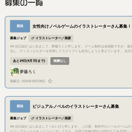
募集の一覧
女性向けノベルゲームのイラストレーターさん募集！
開発
募集ジョブ
イラストレーター／画家
## 自己紹介 はじめまして、夢藤ろくと申します。 ゲーム制作は未経験ですが、過去、小説大賞応募など中心に創作活動をしていました。 主にシナリオ・本文を担
当し、ティラノビルダーを利用してスクリプトも担当しようと考えています。 当方男性のため、気にさ
ルゲーム制作のイラストレーター様を募集しています。 ・プレイ時間はおおよそ４０分～１時間を想定 ・プレイヤー(女性想定)も会話アリ ・恋愛対象キャラは３名
ですが、まずは１名ルートのみ制作予定(エンド数2) 現在制作中のノベルゲームの立ち絵イラストを担当してくださる方を募集します。 募集の際に、ポートフォリ
あと29日(9月7日まで)
報酬なし
オやこれまでの実績がもしあれば幸いです。 イラストレーター様の意見もお聞きし一緒にキャラクターを作っていきたいと思っています。 ## プロジェクト概要 タ
イトル：「未定」 ジャンル：フリーの女性向けノベルゲーム プラットフォーム：ノ
夢藤ろく
（予定） 現在、プロットはほぼ完成済み、本文が約３万文字執筆完了（全体の３～４０％程度）していますが、執筆済み部分についても必要に応じて調整を重ねる
予定です。 ゲームスクリプト部分はまだ着手しておらず、本文完成次第、制作していく予定です。 ## 目的・目標 まずはゲームを完成させ、ノベルゲームコレクシ
掲載日:
2026年08月08日
ョンで公開することを目標としています。 作品発表後の反響や、制作メンバーのモチベーションによ
界観やキャラクター設定・背景などにも力を入れた女性向けノベルゲーム（乙女ゲー
シリアスで陰鬱ですが、会話内容はギャグなども交えてポップに進みます。 ## 担当いただきたい作業 ・イラストレーター様 メインキャラクター３キャラ分の立ち
絵と表情差分 スチルは可能であれば相談したいです。 ## コミュニケーション方法 コミュニケーションは基本的にDiscordで行います。 通話もしくはテキストのや
り取りで、どちらかはお任せします。 こちらの進捗は週１程度では共有する予定ですが、ガチガチの進捗管理等はなしで、完成に向けて適宜進めていければと思い
ビジュアルノベルのイラストレーターさん募集
開発
ます。
募集ジョブ
イラストレーター／画家
## 自己紹介 はじめまして！れいびと申します。 この度、制作中のノベルゲームのイラストを担当してくださる方を募集させていただきます。 過去に4本の超短編
ビジュアルノベルをノベコレに出しており、今回は中編(30分〜50分ほど)を目安