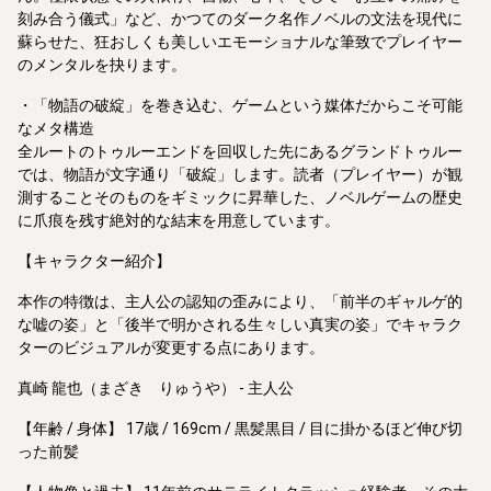
刻み合う儀式」など、かつてのダーク名作ノベルの文法を現代に
蘇らせた、狂おしくも美しいエモーショナルな筆致でプレイヤー
のメンタルを抉ります。
・「物語の破綻」を巻き込む、ゲームという媒体だからこそ可能
なメタ構造
全ルートのトゥルーエンドを回収した先にあるグランドトゥルー
では、物語が文字通り「破綻」します。読者（プレイヤー）が観
測することそのものをギミックに昇華した、ノベルゲームの歴史
に爪痕を残す絶対的な結末を用意しています。
【キャラクター紹介】
本作の特徴は、主人公の認知の歪みにより、「前半のギャルゲ的
な嘘の姿」と「後半で明かされる生々しい真実の姿」でキャラク
ターのビジュアルが変更する点にあります。
真崎 龍也（まざき りゅうや） - 主人公
【年齢 / 身体】 17歳 / 169cm / 黒髪黒目 / 目に掛かるほど伸び切
った前髪