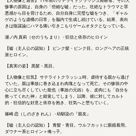
【人物像と過去】 11年前のサテライトクラッシュ経験者。その大
惨事の原因は、自身の「些細な嘘」だった。壮絶なトラウマと罪
悪感から目を背けるため、自分自身に完璧な嘘をつき、「ギャル
ゲのような虚構の日常」を脳内で生成し続けている。結果、表向
きは陰謀論にハマる痛い引きこもりゲームオタクとなっている。
瀬ノ内 真莉（せのうち まり） - 狂信と依存のヒロイン
【嘘（主人公の認知）】 ピンク髪・ピンク目。ロングヘアの正統
派ヒロイン。
【真実の姿】 黒髪・黒目。
【人物像と狂気】 サテライトクラッシュ時、虐待する親から逃げ
ていた。親は事故に巻き込まれ肉塊となって死亡。その惨状の中
心に立ち尽くしていた龍也（事故の元凶）を、皮肉にも「自分を
救ってくれた神」と錯覚してしまう。以降、彼に対してカルト
的・狂信的な好意と依存を抱き、狂気へと堕ちていく。
篠崎 恋（しのざき れん） - 幼馴染の『親友』
【嘘（主人公の認知）】 青髪・青目。ウルフカットに眼鏡着用。
ダウナー系ヒロイン＋俺っ子。