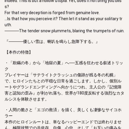
Indeed. This is but a hollow utopia. Yet, does it not bring you blis
s?
For that very deception is forged from genuine love.
...Is that how you perceive it? Then let it stand as your solitary tr
uth.
─────The tender snow plummets, blaring the trumpets of ruin.
『─────優しい雪は、喇叭を鳴らし急降下する。』
【本作の特徴】
・「欺瞞の冬」から「地獄の夏」へ──五感を狂わせる叙述トリッ
ク
プレイヤーは「サテライトクラッシュの傷跡が残る冬の札幌」
で、ヒロインたちとの平穏な日常を過ごします。しかし、個別ル
ートやグランドエンディングへ向かうにつれ、主人公の『記憶障
害と認知の歪み』が剥がれ落ち、世界が180度反転する強烈なカタ
ルシスを体験させます。
・人間の脆さと「エゴの救済」を描く、美しくも凄惨なサイコホ
ラー
本作のヒロインルートは、単なるハッピーエンドでは終わりませ
ん。極限状態での共依存、自傷、心中、そして「お互いの痛みを