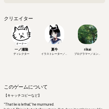
クリエイター
オーナー
一ノ瀬隆
夏牛
rikai
ディレクター
イラストレーター／画
プログラマー／エンジ
家
ニア
このゲームについて
【キャッチコピーなど】
"That lie is lethal," he murmured.