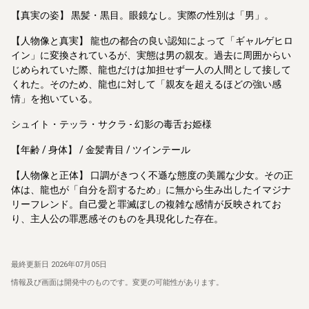
【真実の姿】 黒髪・黒目。眼鏡なし。実際の性別は「男」。
【人物像と真実】 龍也の都合の良い認知によって「ギャルゲヒロ
イン」に変換されているが、実態は男の親友。過去に周囲からい
じめられていた際、龍也だけは加担せず一人の人間として接して
くれた。そのため、龍也に対して「親友を超えるほどの強い感
情」を抱いている。
シュイト・テッラ・サクラ - 幻影の毒舌お姫様
【年齢 / 身体】 / 金髪青目 / ツインテール
【人物像と正体】 口調がきつく不遜な態度の美麗な少女。その正
体は、龍也が「自分を罰するため」に無から生み出したイマジナ
リーフレンド。自己愛と罪滅ぼしの複雑な感情が反映されてお
り、主人公の罪悪感そのものを具現化した存在。
最終更新日
2026年07月05日
情報及び画面は開発中のものです。変更の可能性があります。