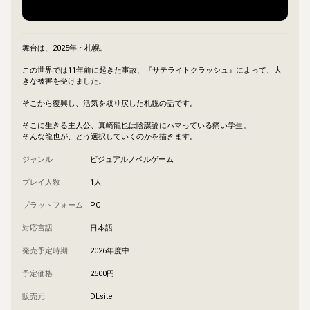
舞台は、2025年・札幌。

この世界では11年前に起きた事故、『サテライトクラッシュ』によって、大
きな被害を受けました。

そこから復興し、活気を取り戻した札幌の話です。

そこに生きる主人公、真崎龍也は陰謀論にハマっている痛い学生。

そんな龍也が、どう選択していくのかを描きます。
ジャンル
ビジュアルノベルゲーム
プレイ人数
1人
プラットフォーム
PC
対応言語
日本語
発売予定時期
2026年度中
予定価格
2500円
販売元
DLsite