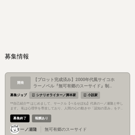
募集情報
【プロット完成済み】2000年代風サイコホ
開発
ラーノベル『無可有郷のスーサイド』制作
初期メンバー募集！
募集ジョブ
シナリオライター／脚本家
小説家
**自己紹介** はじめまして、サークル【ぺるせぽね】代表の一ノ瀬隆と申し
ます。 私は心理学を専攻しており、人間の心の動きや「認知の歪み」をテー
マにしたシナリオを執筆しています。 私自身、過去に一人でノベルゲームを
作ろうとして挫折した経験があります。だからこそ、イラストやスクリプト
募集終了
報酬あり
などの専門技術を持つクリエイターの皆様にかかる負担や大変さを誰よりも
理解しています。独りよがりな丸投げは一切せず、メンバーの皆様を心から
一ノ瀬隆
無可有郷のスーサイド
リスペクトし、絶対にプロジェクトを頓挫させない進行管理と雑務を引き受