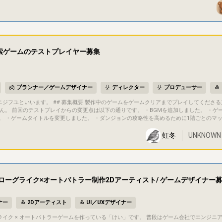
# プロジェクト概要 - タイトル：未定 - ジャンル：未定（応募者の得意分野に合わせて決
発期間：1〜3ヶ月程度 - 進捗状況：企画白紙の段階（応募後、早い段階で一緒に固めていきます
たえがあり、ちゃんと売れるところまで仕上げることを目標にしています。完成
る予定です（ゲームならSteam、ゲーム以外なら他の販売サイトなど）。完成した作品の
して扱う予定です（持分や具体的な取り扱いは、参加が決まった段階で個別にすり合わせま
探索ゲームのテストプレイヤー募集
持ちの方
大丈夫です。話してみたら意外と何か一緒にできるかもしれないので、雑談ベースでも遠慮
プランナー／ゲームデザイナー
ディレクター
プロデューサー
ん。 前回のテストプレイからの変更点は以下の通りです。 ・BGMを追加しました。 ・ゲ
。 ・ゲームタイトルを変更しました。 ・ダンジョンの攻略性を高めるために1階ごとのマ
トを確認できるようにしました。 ・プレイヤーの移動速度を遅くしました。 ・マップの大きさを狭くしました。 ・敵や宝
虹冬
UNKNOWN
追加しました。 ・敵のダメージ量と移動速度を変更しました。 ・ボスエネミーのダメージを変更しました
ことを入力していただきます。 ・クリアタイム ・クリア時の体力
数 ## コミュニケーション方法 こちらのサイトのチャット欄を活用させていただきます
ローグライク×オートバトラー制作2Dアーティスト/ ゲームデザイナー
ナー
2Dアーティスト
UI／UXデザイナー