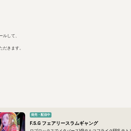
ルして、

ただきます。
発売・配信中
F.S.G フェアリースラムギャング
ロブロックスでメタバースVRタルコフライクFPS テトリスインベントリー機能搭載 MMO