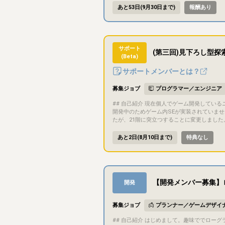
ても、気になった方はお気軽にご連絡ください。話してみたら何か生まれるかもしれません #
あと53日(9月30日まで)
報酬あり
定予定） - プラットフォーム：未定 - 開
いコンテンツ（ビジュアルノベルやショートストーリーなど）でも構いません ## 目的・目標 遊びご
後の販売先は制作物に応じて話し合って決め
したうえで、参加メンバー間の共同著作物と
を意識して取り組める方だと嬉しいです。 ## ゲーム内容 ジャンル・内容は応募者の得意分野に合わせてこれから決めていくため、現時点で具体的な内容はまだありません。応募い
サポート
(第三回)見下ろし型
ただいた方とお話ししながら固めていきます。 ## 担当いただきたい作業 特定の役割は固定していません。以下は自分でカバーできる領域なので、それ以外の得意分野をお
(Beta)
はもちろん、被っていても構いません。 - シナリオライター - プランナー/デバッガー - AIを使った画像生成（画像編集はできます） - AIを使ったプログラミング、作曲、合成音声な
ど ## コミュニケーション方法 基本的にDiscordでコミュニケーションを行います ドキュメントや進捗管理にはNotionを利用します 少しでも気になったら、お気軽にメッセージく
サポートメンバーとは？
ださい。今回の条件にぴったり合わなくても
うございます、気軽に連絡お待ちしてます!
募集ジョブ
プログラマー／エンジニア
## 自己紹介 現在個人でゲーム開発しているニジフユといいます。 ## 募集概要 製作中のゲームをゲームクリアまでプレイしてくださる方を募集しています。 ## プロジェクト概要
開発中のためゲーム内SEが実装されていませ
たが、21階に突立つすることに変更しました
ました ・プレイヤーの初期体力と所持アイテムの所持数を変更しました。 ・近接攻撃の攻撃範囲を広くしました。 ・ライトの効果を明るくしました。 ・ライトの制限時間を短くし
ました。 ・ポーズ機能を追加しました。 ・ポーズ中にヒン
あと2日(8月10日まで)
特典なし
箱の配置を大きく変更しました。 ・隠しギミックを
標 steamでの販売。 今回のテストプレイ目的 ゲーム難易度調整。 ## ゲーム内容 攻略情報のないダンジョンを木の棒と魔法弾を駆使して攻略しましょう。 初期アイテムは回復アイ
テム3つだけですが、襲ってくる敵を慎重に倒し先を目指しましょう。 ## サポート要望 グ―グルフォームに以下の
・挑戦回
【開発メンバー募集】
開発
募集ジョブ
プランナー／ゲームデザイ
## 自己紹介 はじめまして。趣味ででローグライク × オートバトラーゲームを作っている「けい」です。 普段はゲーム会社でエンジニアをやっています。 趣味で作っているゲームが