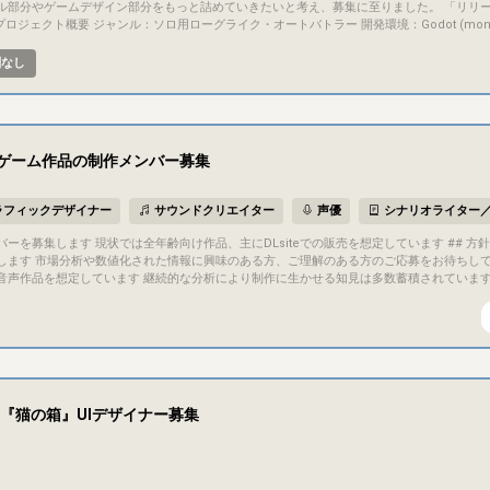
ル部分やゲームデザイン部分をもっと詰めていきたいと考え、募集に至りました。 「リリ
かなイメージはそちらを参考にしてください。 ## 目的・目標 現状は「趣味での制作」ではありますが、最終
作業になります。 ・2Dアーティスト作業全
酬なし
ただく前提ではありません。 下記のうち、興味のある部分がありましたらCA
グライク、TFTといったオートチェスやオートバトラー等が好きな方を歓迎しています。 ・【2Dアーティスト】キ
ション追加 ・【2Dアーティスト】アイコン：アイテム等のインゲーム部分に表示の作成 ・
ティスト】エフェクト（VFX） バトル時のエフェクト作成 ・【ゲームデザイナー】ゲームシス
ゲーム作品の制作メンバー募集
から、是非ご応募ください。
ラフィックデザイナー
サウンドクリエイター
声優
シナリオライター
では全年齢向け作品、主にDLsiteでの販売を想定しています ## 方針 統計に基づく定量的な情報を重要視し、制作
分析や数値化された情報に興味のある方、ご理解のある方のご応募をお待ちしています ## 制作する作品について 
音声作品を想定しています 継続的な分析により制作に生かせる知見は多数蓄積されています
いと考えています ※制作物の形式については、メンバーの構成や意向により変更する可能性があります #
ていますが 外注作業が多くなる場合はリードタイムの影響を受けるなど、体制に応じた不
固定）+販売目標到達時のボーナス条項に基づくお支払い 比率や基準期間などの未決事項も多いため、上記のいずれと
下の作業をカバーします - マーケットに関する統計分析及びその解釈に基づく運
出 - プロジェクトの進行管理 - プログラミング ## 募集メンバー及びチーム規模について 以下のメンバーを募
レーター（カバーイラスト等作成） - 声優 - その他、サウンドエンジニア（音声、SE編集）
『猫の箱』UIデザイナー募集
集でカバーできない領域が発生した場合、該当する作業は外注する想定です ## 権利について 基本的な方針として画像、
演については著作隣接権）は作成者本人に帰属し、作品への利用許諾（独占・非独占の別を
注時に有資格者による監修を経た契約書面（現在準備中）を提示します なお、作品の発表は
こと - 日本語によるコミュニケーションが問題なく行えること（活動時間はJST基準となります） ## 選考につ