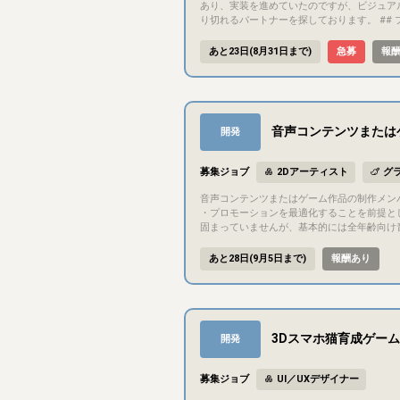
あり、実装を進めていたのですが、ビジュア
り切れるパートナーを探しております。 ## プロジェクト概要 ジャンル：ソロ用ローグライク・オートバトラー 開発環境：Godot (mono) / C# プラットフォーム：PC / Mobile 添
付した画像の中に「バトル中のゲーム画像」があるので、ゲームの大ま
的には2027年中にリリースすることを目標にしています。 ## 募集概要、担当いただきたい作業 行っていただきたい作業は下記のような
あと23日(8月31日まで)
急募
報
般 ・ゲームデザイナー業務（ゲームの企画、基本仕様、システム仕様の決定） すべてを一人で担ってい
MPのメッセージ機能から是非ご応募ください。 ※ロー
：ドットキャラクターのスプライトとアニメー
戦闘画面や、各種画面のUI部分 ・【2Dアー
コミュニケーション方法 コミュニケーションは基本的にDiscordで行います。 隔週くらいでMTGで方向性の確認や、進捗、チェックプレイ会を行うことを予定しています。 ## 応募
音声コンテンツまたは
開発
方法 クリエイターズキャンプの応募機能
募集ジョブ
2Dアーティスト
グ
音声コンテンツまたはゲーム作品の制作メンバーを募集します 現状
・プロモーションを最適化することを前提とします 市場
固まっていませんが、基本的には全年齢向け
たメンバーのこだわりを盛り込み魅力的なものにした
内には何らかの形で作品を発表したいと考え
あと28日(9月5日まで)
報酬あり
しを行う可能性があります ## 報酬について 制作した作品は有償販売する予定です 報酬のお支払いについては例えば以下のようなパターンを考えています - 作業費（固定）としてお
支払い - 販売利益からの分配（レベニューシェア） - 作業費（
するか及びその詳細について 会計上の観点を含めた検討を行う機会を設けます ## 募集主について 以
営判断 - 作品制作・販売にかかる事務処理（法務、税務など）、資金拠
集します - シナリオライター - イラスト
3Dスマホ猫育成ゲーム
開発
チーム全体では募集主を含め5名程度の規模としたいです 募
音声、脚本などの制作物に関する著作権（実
とを想定しています 上記については作業発
募集ジョブ
UI／UXデザイナー
たメンバーのクレジットを記載する予定です ## 応募条件について 応募条件は以下のとおりです - 応募時点で20歳以上であること（報酬のお支払い・契約締結の都合によるもの） -
DiscordによるDM連絡、サーバー参加が可能である