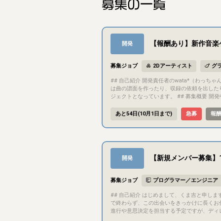
募集の一覧
【報酬あり】新作音楽ゲー
開発
募集ジョブ
2Dアーティスト
グ
## 自己紹介 開発責任者のwata*（わっちゃん）と申します。このゲームの発案者で、基本的には企画・開発のほとんどを自分で行っています。プログラミングも含めて、最初の頃
は曲の譜面を作ったり、収録の依頼を出した
ジェクトとなっています。 ## 募集概要 開発中の音楽ゲーム『8ave. -オクターブ-』のUI/UXデザインの監修/制作をリリースまで継続的にご担当いただける方を募集します。 デザイ
ンの専門的な視点を取り入れ、ゲームの視覚的なクオリティと操作性を向上させるためです。 
ム 対応機種：PC (Steam) 現在クラウドファンディングを実施しており、開始1週間で支援額100万円(100%)を達成しました。 ## 目的・目標 少人数で制作しているインディー音楽
あと54日(10月1日まで)
急募
報
ゲームですが、クラウドファンディングで目標金額を上回るご支援を頂きました。 皆様からのご
ます。 インディーゲームの枠を超えるため、UI/UXのクオリティアップにご助力いただきたいです。 ## ゲーム内容 開発状況やプレイ映像は公式X(旧Twitter)やYoutube、クラウド
ファンディングページからご確認いただけます。 ▫️X https://x.com/8ave_official ▫️YouTube https://www.youtube.com/playlist?list=PLcVI45ypnZ3c ▫️クラウド
s://camp-fire.jp/projects/950910/view ## 担当いただきたい作業 - ゲーム内のUI（楽曲選択画面、インゲーム画面、リザルト画面など）のデザイン作成・改修 - ユーザーの導線や
体験（UX）を考慮した画面レイアウトの設
【新規メンバー募集】
開発
募集ジョブ
プログラマー／エンジニア
## 自己紹介 はじめまして、くま吉と申します。今回、短期集中で1本形にするプロジェクトを立ち上げようと思い、一緒に作ってくれる方を探しています。できれば今回の1本だけ
で終わらず、この出会いをきっかけに長くお付き合いできる
進行や意思決定を担当する予定ですが、ディレ
き合いいただける方を想定しています - 企