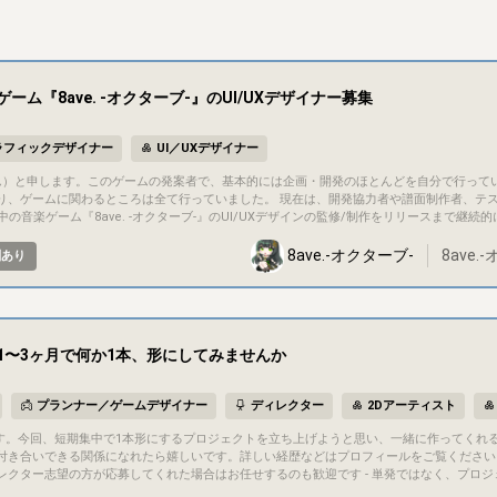
ム『8ave. -オクターブ-』のUI/UXデザイナー募集
ラフィックデザイナー
UI／UXデザイナー
り、ゲームに関わるところは全て行っていました。 現在は、開発協力者や譜面制作者、テ
## プロジェクト概要 タイトル：8ave. -オクターブ- ジャンル：音楽ゲーム/リズムゲー
8ave.-オクターブ-
8ave.
酬あり
期待に沿えるようなハイクオリティな音楽ゲームをリリースすることを目指しており
ファンディング http
計、提案 理由：音楽ゲームにおいて、楽曲選択画面からリザルト画面までのループは何度も
1〜3ヶ月で何か1本、形にしてみませんか
と使いやすさがゲームの評価に直結します。 ## コミュニケーション方法 - コミュニケーションは基本的にDisco
プランナー／ゲームデザイナー
ディレクター
2Dアーティスト
関係になれたら嬉しいです。詳しい経歴などはプロフィールをご覧ください。 ## 募集概要 - 自分がディレクターと
クター志望の方が応募してくれた場合はお任せするのも歓迎です - 単発ではなく、プロジ
画は白紙の状態からのスタートなので、ジャンルや内容をゼロから一緒に考えられる方にはおす