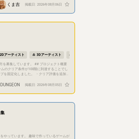
くま吉
掲載日:
2026年08月06日
） - 「ゲーム」としていますが、ゲーム性のな
著作権は、各自の著作者としての権利を前提と
す）。趣味の延長というより、商業的な着地
なくどうぞ。 最後まで読んでくれてありがと
2Dアーティスト
3Dアーティスト
グラフィックデザイナー
UI／UX
ームのクリア条件が100階に到達することでし
ップを固定化しました。 ・クリア評価を追加し
 DUNGEON
掲載日:
2026年08月05日
 ## 目的・目標 最終目
募集