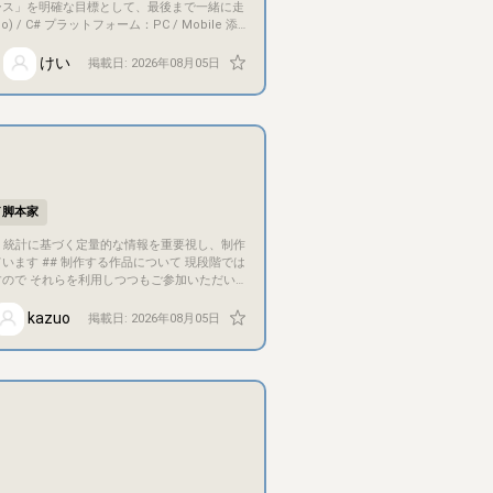
ース」を明確な目標として、最後まで一緒に走
けい
掲載日:
2026年08月05日
ャラクター
【2Dアーティスト】UIフレーム・HUD：
テムの仕様作成、ゲームバランス調整 ##
／脚本家
現段階では
ので それらを利用しつつもご参加いただい
# 制作期間について 年
確定要素が増えることが予測されるため、見直
kazuo
掲載日:
2026年08月05日
、デザイナー（プロモーション素材等作成）など
含め、契約時に取り決めます）をいただくこ
サークル名義で行いますが、ご協力いただい
いて 以下2点によ