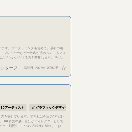
ストプレイヤーなど十数名が携わっているプロ
-オクターブ-
掲載日:
2026年08月07日
繰り返すこととなりますので、ここの見栄え
rdでチャットやボイスチャットにて行います。
3Dアーティスト
グラフィックデザイナー
イラストレーター／画家
して
ェクト期間中（1〜3ヶ月程度）継続してお付
すめです - 今回の条件にぴったり合わなく