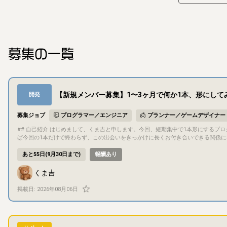
募集の一覧
【新規メンバー募集】1〜3ヶ月で何か1本、形にして
開発
募集ジョブ
プログラマー／エンジニア
プランナー／ゲームデザイナー
## 自己紹介 はじめまして、くま吉と申します。今回、短期集中で1本形にするプロジェクトを立ち上げようと思い、一緒に作ってくれる方を探しています。できれ
ば今回の1本だけで終わらず、この出会いをきっかけに長くお付き合いできる関係になれ
概要 - 自分がディレクターとして進行や意思決定を担当する予定ですが、ディレク
プロジェクト期間中（1〜3ヶ月程度）継続してお付き合いいただける方を想定してい
あと55日(9月30日まで)
報酬あり
緒に考えられる方にはおすすめです - 今回の条件にぴったり合わなくても、気になっ
プロジェクト概要 - タイトル：未定 - ジャンル：未定（応募者の得意分野に合わせて決
くま吉
画白紙の段階（応募後、早い段階で一緒に固めていきます） - 「ゲーム」として
ど）でも構いません ## 目的・目標 遊びごたえがあり、ちゃんと売れるところまで仕上げることを目標にしています。完成後の販売先は制作物に応じて話し合って
掲載日:
2026年08月06日
決める予定です（ゲームならSteam、ゲーム以外なら他の販売サイトなど）。完
バー間の共同著作物として扱う予定です（持分や具体的な取り扱いは、参加が決ま
識して取り組める方だと嬉しいです。 ## ゲーム内容 ジャンル・内容は応募者の得意分野に合わせてこれから決めていくため、現時点で具体的な内容はまだありま
せん。応募いただいた方とお話ししながら固めていきます。 ## 担当いただきたい作業 特定の役割は固定していません。以下は自分でカバーできる領域なので、そ
れ以外の得意分野をお持ちの方はもちろん、被っていても構いません。 - シナリオライター - プランナー/デバッガー - AIを使った画像生成（画像編集はできます） -