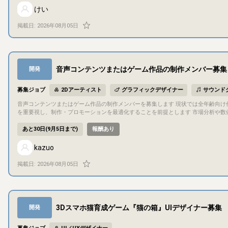
業 行っていただきたい作業は下記のような作業になります。 ・2Dアーティスト作業全般 ・ゲームデザイナー業務（ゲームの企画、基本仕様、システム仕様の決定
けい
） すべてを一人で担っていただく前提ではありません。 下記のうち、興味のある部分がありましたらCAMPのメッセージ機能から是非ご応募ください。 ※ローグラ
イク、TFTといったオートチェスやオートバトラー等が好きな方を歓迎しています。 ・【2Dアーティスト】キャラクター：ドットキャラクターのスプライトとア
掲載日:
2026年08月05日
メーション追加 ・【2Dアーティスト】アイコン：アイテム等のインゲーム部分に表示
部分 ・【2Dアーティスト】エフェクト（VFX） バトル時のエフェクト作成 ・【ゲームデ
ケーション方法 コミュニケーションは基本的にDiscordで行います。 隔週くらいでMTGで方向性の確認や、進捗、チェックプレイ会を行うことを予定しています
。 ## 応募方法 クリエイターズキャンプの応募機能から、是非ご応募ください。
音声コンテンツまたはゲーム作品の制作メンバー募集
開発
募集ジョブ
2Dアーティスト
グラフィックデザイナー
サウンド
音声コンテンツまたはゲーム作品の制作メンバーを募集します 現状では全年齢向け作品、主にDLsiteでの販
を重要視し、制作・プロモーションを最適化することを前提とします 市場分析や数
# 制作する作品について 現段階では固まっていませんが、基本的には全年齢向け
ていますので それらを利用しつつもご参加いただいたメンバーのこだわりを盛り込
あと30日(9月5日まで)
報酬あり
構成や意向により変更する可能性があります ## 制作期間について 年内には何らかの形で作品を発表したいと考えていますが 外注作業が多くなる場合はリードタイ
ムの影響を受けるなど、体制に応じた不確定要素が増えることが予測されるため、見直しを行う可能性があります ## 
kazuo
定です 報酬のお支払いについては例えば以下のようなパターンを考えています - 作業
費（固定）+販売目標到達時のボーナス条項に基づくお支払い 比率や基準期間などの未決事項も多いため、上記のいずれとするか及びその詳細について 会計上の観
掲載日:
2026年08月05日
点を含めた検討を行う機会を設けます ## 募集主について 以下の作業をカバーします - マーケットに関する統計分析及びその解釈に基づく運営判断 - 作品制作・販
売にかかる事務処理（法務、税務など）、資金拠出 - プロジェクトの進行管理 - プログラミング ## 募集メンバー及びチーム規模について 以
ます - シナリオライター - イラストレーター（カバーイラスト等作成） - 声優 
作成）など チーム全体では募集主を含め5名程度の規模としたいです 募集でカバーできない領域が発生した場合、該当する作業は外注する想定です ## 権利につい
て 基本的な方針として画像、音声、脚本などの制作物に関する著作権（実演につい
3Dスマホ猫育成ゲーム『猫の箱』UIデザイナー募集
開発
を含め、契約時に取り決めます）をいただくことを想定しています 上記については
お、作品の発表はサークル名義で行いますが、ご協力いただいたメンバーのクレジットを記載する予定です ## 応募条件について
募時点で20歳以上であること（報酬のお支払い・契約締結の都合によるもの） - Dis