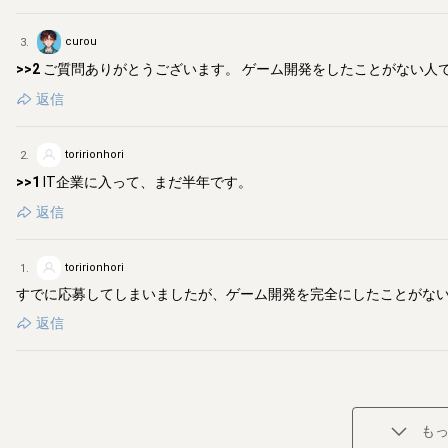
curou
3
.
>>2
ご質問ありがとうございます。 ゲーム開発をしたことがない人
返信
toririonhori
2
.
>>1
IT企業に入って、まだ半年です。
返信
toririonhori
1
.
すでに応募してしまいましたが、ゲーム開発を完全にしたことがな
返信
も