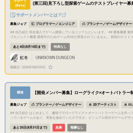
サポート
(第三回)見下ろし型探索ゲームのテストプレイヤー募
AIを使ったプログラミング、作曲、合成音声など ## コミュニケーション方法 基本的にDiscordでコミュニケーションを行います ドキュメントや進捗管理にはNoti
(Beta)
onを利用します 少しでも気になったら、お気軽にメッセージください。今回の条件にぴったり合わなくても大丈夫です。話してみたら意外と何か一緒にできるかも
しれないので、雑談ベースでも遠慮なくどうぞ。 最後まで読んでくれてありがとう
サポートメンバーとは？
募集ジョブ
プログラマー／エンジニア
プランナー／ゲームデザイナー
## 自己紹介 現在個人でゲーム開発しているニジフユといいます。 ## 募集概要 製作中のゲームをゲームクリアまでプレイしてくださる方を募集しています。 ##
プロジェクト概要 開発中のためゲーム内SEが実装されていません。 前回のテストプレイからの変更点は以下の通りです。 ・BGMを追加しました。 ・ゲームのク
リア条件が100階に到達することでしたが、21階に突立つすることに変更しました
ごとのマップを固定化しました。 ・クリア評価を追加しました ・プレイヤーの初期体力と所持アイテムの所持数を変更しました。 ・近接攻撃の攻撃範囲を広くし
あと4日(8月10日まで)
特典なし
ました。 ・ライトの効果を明るくしました。 ・ライトの制限時間を短くしました。
た。 ・プレイヤーの移動速度を遅くしました。 ・マップの大きさを狭くしました。 ・敵や宝箱の配置を大きく変更しました。 ・隠しギミックを追加しました。 ・
虹冬
UNKNOWN DUNGEON
敵のダメージ量と移動速度を変更しました。 ・ボスエネミーのダメージを変更しました ## 目的・目標 最終目標 steamでの販売。 今回のテストプレイ目的
難易度調整。 ## ゲーム内容 攻略情報のないダンジョンを木の棒と魔法弾を駆使して攻略しましょう。 初期アイテムは回復アイテム3つだけですが、襲ってくる敵
掲載日:
2026年08月05日
を慎重に倒し先を目指しましょう。 ## サポート要望 グ―グルフォームに以下のことを入力していただきます。 ・クリアタイム ・クリア時の体力 ・挑戦回数 ## コ
ミュニケーション方法 こちらのサイトのチャット欄を活用させていただきます
【開発メンバー募集】ローグライク×オートバトラー制
開発
募集ジョブ
プランナー／ゲームデザイナー
2Dアーティスト
U
## 自己紹介 はじめまして。趣味ででローグライク × オートバトラーゲームを作っている「けい」です。 普段はゲーム会社でエンジニアをやっています。 趣味で作
っているゲームがあり、実装を進めていたのですが、ビジュアル部分やゲームデザイ
確な目標として、最後まで一緒に走り切れるパートナーを探しております。 ## プロジェクト概要 ジャンル：ソロ用ローグライク・オートバトラー 開発環境：God
ot (mono) / C# プラットフォーム：PC / Mobile 添付した画像の中
あと25日(8月31日まで)
急募
報酬なし
さい。 ## 目的・目標 現状は「趣味での制作」ではありますが、最終的には2027年中にリリースすることを目標にしています。 ## 募集概要、担当いただきたい作