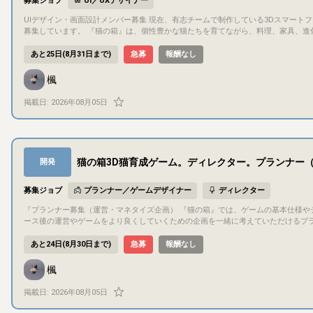
募集ジョブ
UI／UXデザイナー
ーションが問題なく行えること（活動時間はJST基準となります） ## 選考について 以下2点によるメンバー選考を実施します 1. ご応募いただいた方に、対象市場
に関する統計分析レポート（短信）をお渡ししますので、そちらをご確認の上、資料
UIデザイン・画面設計メンバー募集 現在、有志チームで制作している3Dスマートフォン向け猫育成ゲーム **『猫の箱』**のUI制作に参加してくださる方を、数名
るポートフォリオをご提出いただきます（形式、フォーマットは自由です） ## 選考期間について 応募状況により変動する部分が大きく、現時点では確定できてい
募集しています。 『猫の箱』は、個性豊かな猫たちを育てながら、料理、家具、進化、収集、クラフト、冒険などを楽しむ育成ゲームです。 猫や家具、料理などの
ません 見通しとしては、応募開始より2週間程度経過した時点より結果のご連絡ができるかと考え
3D素材、企画書・仕様書、一部のゲームシステムはすでに制作が進んでおり、現在はFig
ョン方法 Discordを利用します こちらでDiscordサーバーを用意いたします
集では、アイコン単体の制作を中心とするのではなく、 既存のトンマナや仕様をもとに、
あと25日(8月31日まで)
急募
報酬なし
み、音声チャンネルは利用しない想定です その他、大容量ファイルの送受信には主にGoogleドライブを利用します #
数名程度 参加者それぞれの得意分野や作業可能時間に応じて、画面単位で分担する予定です。 主な制作内容 Figma上で、以下のようなUI制作を担当していただき
ます。なるべく確認するようにいたしますが、予めご了承いただきたく存じます
ます。 既存UIデザインのブラッシュアップ 未確定画面のレイアウト設計 ワイヤーフレームから完成デザインへの整理 ボタン、タブ、パネル、ポップアップなどの
楓
配置 画面ごとの情報優先度の整理 スマートフォン画面に合わせたサイズ・余白調整 
デザイン統一 プランナーやプログラマーとの仕様確認 担当画面の例として、以下のようなものがあります。 メイン育成画面 猫の個別情報・インタラクション画面
掲載日:
2026年08月05日
ご飯購入・カート・配送画面 家具クラフト・解体画面 バッグ・持ち物画面 猫図鑑
面 設定画面 各種ポップアップ すべてを一人で担当していただくわけではありません。 既存資料と現在のFigmaデータを確認し、相談しながら担当範囲を決定しま
す。 現在の制作状況 ゲーム全体の基本的なトンマナは決定済み Figma上で一部UIを制作中 料理、クラフト、進化、経験値、幸福度などの仕様書を作成済み 猫、家
具、料理などの3D素材を多数制作済み 一部のゲームシステムは実装済み プランナ
複数職種で開発中 完全なゼロからデザイン方針を考える募集ではなく、 すでにある世界観・仕様・画面案をもとに、実際にゲームとして使えるUIへ整えていく作業
猫の箱3D猫育成ゲーム。ディレクター。プランナー
開発
が中心です。
募集ジョブ
プランナー／ゲームデザイナー
ディレクター
『プランナー募集（運営・マネタイズ企画） 『猫の箱』では、ゲームの基本仕様やシステムは概ね決定しており、現在は開発を進めています。 そこで今回は、リリ
ース後の運営やゲームをより良くしていくための企画を一緒に考えていただけるプランナーを募集します。 「どうすればもっ
のようなイベントやアップデートを行えば長く楽しんでもらえるか」「ユーザーに
出していただくポジションです。 主な活動内容 リリース後のイベント企画・運営案の提案 マネタイズや課金要素のアイデア出し プレイヤー数・継続率向上のため
あと24日(8月30日まで)
急募
報酬なし
の施策提案 新機能やコンテンツ追加の企画 ユーザー目線での改善案・フィードバッ
ームの企画や運営に興味がある方 「もっと面白くできる」というアイデアを考える
楓
ームでコミュニケーションを取りながら制作できる方 ※ゲームプランナーとしての実務経験は必須ではありません。ゲームをより面白くするための企画や改善案を
積極的に提案していただける方を歓迎
掲載日:
2026年08月05日