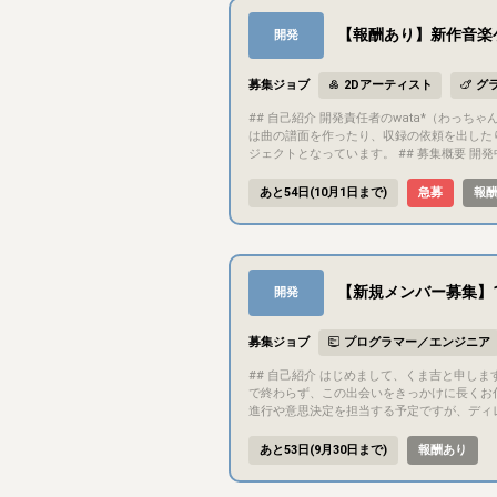
【報酬あり】新作音楽ゲー
開発
募集ジョブ
2Dアーティスト
グ
## 自己紹介 開発責任者のwata*（わっちゃん）と申します。このゲームの発案者で、基本的には企画・開発のほとんどを自分で行っています。プログラミングも含めて、最初の頃
は曲の譜面を作ったり、収録の依頼を出した
ジェクトとなっています。 ## 募集概要 開発中の音楽ゲーム『8ave. -オクターブ-』のUI/UXデザインの監修/制作をリリースまで継続的にご担当いただける方を募集します。 デザイ
ンの専門的な視点を取り入れ、ゲームの視覚的なクオリティと操作性を向上させるためです。 
ム 対応機種：PC (Steam) 現在クラウドファンディングを実施しており、開始1週間で支援額100万円(100%)を達成しました。 ## 目的・目標 少人数で制作しているインディー音楽
あと54日(10月1日まで)
急募
報
ゲームですが、クラウドファンディングで目標金額を上回るご支援を頂きました。 皆様からのご
ます。 インディーゲームの枠を超えるため、UI/UXのクオリティアップにご助力いただきたいです。 ## ゲーム内容 開発状況やプレイ映像は公式X(旧Twitter)やYoutube、クラウド
ファンディングページからご確認いただけます。 ▫️X https://x.com/8ave_official ▫️YouTube https://www.youtube.com/playlist?list=PLcVI45ypnZ3c ▫️クラウド
s://camp-fire.jp/projects/950910/view ## 担当いただきたい作業 - ゲーム内のUI（楽曲選択画面、インゲーム画面、リザルト画面など）のデザイン作成・改修 - ユーザーの導線や
体験（UX）を考慮した画面レイアウトの設
【新規メンバー募集】
開発
募集ジョブ
プログラマー／エンジニア
## 自己紹介 はじめまして、くま吉と申します。今回、短期集中で1本形にするプロジェクトを立ち上げようと思い、一緒に作ってくれる方を探しています。できれば今回の1本だけ
で終わらず、この出会いをきっかけに長くお付き合いできる
進行や意思決定を担当する予定ですが、ディレ
き合いいただける方を想定しています - 企
ても、気になった方はお気軽にご連絡ください。話してみたら何か生まれるかもしれません #
あと53日(9月30日まで)
報酬あり
定予定） - プラットフォーム：未定 - 開
いコンテンツ（ビジュアルノベルやショートストーリーなど）でも構いません ## 目的・目標 遊びご