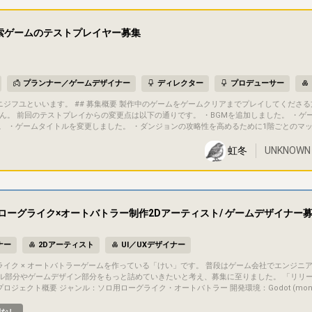
る予定です（ゲームならSteam、ゲーム以外なら他の販売サイトなど）。完成した作品の
して扱う予定です（持分や具体的な取り扱いは、参加が決まった段階で個別にすり合わせま
探索ゲームのテストプレイヤー募集
持ちの方
大丈夫です。話してみたら意外と何か一緒にできるかもしれないので、雑談ベースでも遠慮
プランナー／ゲームデザイナー
ディレクター
プロデューサー
ん。 前回のテストプレイからの変更点は以下の通りです。 ・BGMを追加しました。 ・ゲ
。 ・ゲームタイトルを変更しました。 ・ダンジョンの攻略性を高めるために1階ごとのマ
トを確認できるようにしました。 ・プレイヤーの移動速度を遅くしました。 ・マップの大きさを狭くしました。 ・敵や宝
虹冬
UNKNOWN
追加しました。 ・敵のダメージ量と移動速度を変更しました。 ・ボスエネミーのダメージを変更しました
ことを入力していただきます。 ・クリアタイム ・クリア時の体力
数 ## コミュニケーション方法 こちらのサイトのチャット欄を活用させていただきます
ローグライク×オートバトラー制作2Dアーティスト/ ゲームデザイナー
ナー
2Dアーティスト
UI／UXデザイナー
ル部分やゲームデザイン部分をもっと詰めていきたいと考え、募集に至りました。 「リリ
かなイメージはそちらを参考にしてください。 ## 目的・目標 現状は「趣味での制作」ではありますが、最終
作業になります。 ・2Dアーティスト作業全