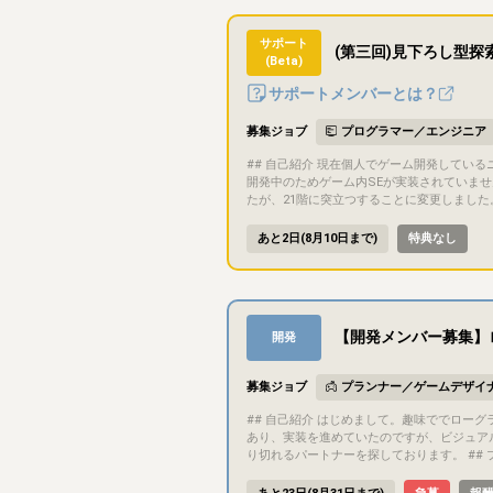
後の販売先は制作物に応じて話し合って決め
したうえで、参加メンバー間の共同著作物と
を意識して取り組める方だと嬉しいです。 ## ゲーム内容 ジャンル・内容は応募者の得意分野に合わせてこれから決めていくため、現時点で具体的な内容はまだありません。応募い
サポート
(第三回)見下ろし型
ただいた方とお話ししながら固めていきます。 ## 担当いただきたい作業 特定の役割は固定していません。以下は自分でカバーできる領域なので、それ以外の得意分野をお
(Beta)
はもちろん、被っていても構いません。 - シナリオライター - プランナー/デバッガー - AIを使った画像生成（画像編集はできます） - AIを使ったプログラミング、作曲、合成音声な
ど ## コミュニケーション方法 基本的にDiscordでコミュニケーションを行います ドキュメントや進捗管理にはNotionを利用します 少しでも気になったら、お気軽にメッセージく
サポートメンバーとは？
ださい。今回の条件にぴったり合わなくても
うございます、気軽に連絡お待ちしてます!
募集ジョブ
プログラマー／エンジニア
## 自己紹介 現在個人でゲーム開発しているニジフユといいます。 ## 募集概要 製作中のゲームをゲームクリアまでプレイしてくださる方を募集しています。 ## プロジェクト概要
開発中のためゲーム内SEが実装されていませ
たが、21階に突立つすることに変更しました
ました ・プレイヤーの初期体力と所持アイテムの所持数を変更しました。 ・近接攻撃の攻撃範囲を広くしました。 ・ライトの効果を明るくしました。 ・ライトの制限時間を短くし
ました。 ・ポーズ機能を追加しました。 ・ポーズ中にヒン
あと2日(8月10日まで)
特典なし
箱の配置を大きく変更しました。 ・隠しギミックを
標 steamでの販売。 今回のテストプレイ目的 ゲーム難易度調整。 ## ゲーム内容 攻略情報のないダンジョンを木の棒と魔法弾を駆使して攻略しましょう。 初期アイテムは回復アイ
テム3つだけですが、襲ってくる敵を慎重に倒し先を目指しましょう。 ## サポート要望 グ―グルフォームに以下の
・挑戦回
【開発メンバー募集】
開発
募集ジョブ
プランナー／ゲームデザイ
## 自己紹介 はじめまして。趣味ででローグライク × オートバトラーゲームを作っている「けい」です。 普段はゲーム会社でエンジニアをやっています。 趣味で作っているゲームが
あり、実装を進めていたのですが、ビジュア
り切れるパートナーを探しております。 ## プロジェクト概要 ジャンル：ソロ用ローグライク・オートバトラー 開発環境：Godot (mono) / C# プラットフォーム：PC / Mobile 添
付した画像の中に「バトル中のゲーム画像」があるので、ゲームの大ま
的には2027年中にリリースすることを目標にしています。 ## 募集概要、担当いただきたい作業 行っていただきたい作業は下記のような