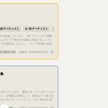
著作権は、各自の著作者としての権利を前提と
す）。趣味の延長というより、商業的な着地
なくどうぞ。 最後まで読んでくれてありがと
2Dアーティスト
3Dアーティスト
グラフィックデザイナー
UI／UX
ームのクリア条件が100階に到達することでし
ップを固定化しました。 ・クリア評価を追加し
 DUNGEON
掲載日:
2026年08月05日
 ## 目的・目標 最終目
募集
ース」を明確な目標として、最後まで一緒に走