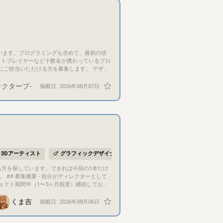
ストプレイヤーなど十数名が携わっているプロ
-オクターブ-
掲載日:
2026年08月07日
繰り返すこととなりますので、ここの見栄え
rdでチャットやボイスチャットにて行います。
3Dアーティスト
グラフィックデザイナー
イラストレーター／画家
して
ェクト期間中（1〜3ヶ月程度）継続してお付
すめです - 今回の条件にぴったり合わなく
くま吉
掲載日:
2026年08月06日
） - 「ゲーム」としていますが、ゲーム性のな