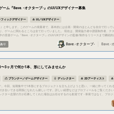
ム『8ave. -オクターブ-』のUI/UXデザイナー募集
ラフィックデザイナー
UI／UXデザイナー
り、ゲームに関わるところは全て行っていました。 現在は、開発協力者や譜面制作者、テ
## プロジェクト概要 タイトル：8ave. -オクターブ- ジャンル：音楽ゲーム/リズムゲー
8ave.-オクターブ-
8ave.
酬あり
期待に沿えるようなハイクオリティな音楽ゲームをリリースすることを目指しており
ファンディング http
計、提案 理由：音楽ゲームにおいて、楽曲選択画面からリザルト画面までのループは何度も
1〜3ヶ月で何か1本、形にしてみませんか
と使いやすさがゲームの評価に直結します。 ## コミュニケーション方法 - コミュニケーションは基本的にDisco
プランナー／ゲームデザイナー
ディレクター
2Dアーティスト
関係になれたら嬉しいです。詳しい経歴などはプロフィールをご覧ください。 ## 募集概要 - 自分がディレクターと
クター志望の方が応募してくれた場合はお任せするのも歓迎です - 単発ではなく、プロジ
画は白紙の状態からのスタートなので、ジャンルや内容をゼロから一緒に考えられる方にはおす
# プロジェクト概要 - タイトル：未定 - ジャンル：未定（応募者の得意分野に合わせて決
発期間：1〜3ヶ月程度 - 進捗状況：企画白紙の段階（応募後、早い段階で一緒に固めていきます
たえがあり、ちゃんと売れるところまで仕上げることを目標にしています。完成