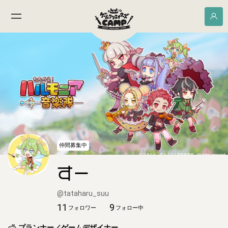
仲間募集中
すー
@
tataharu_suu
11
9
フォロワー
フォロー中
プランナー／ゲームデザイナー