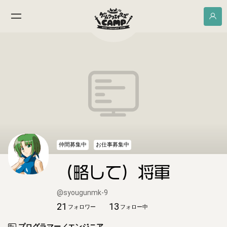
仲間募集中
お仕事募集中
（略して）将軍
@
syougunmk-9
21
13
フォロワー
フォロー中
プログラマー／エンジニア