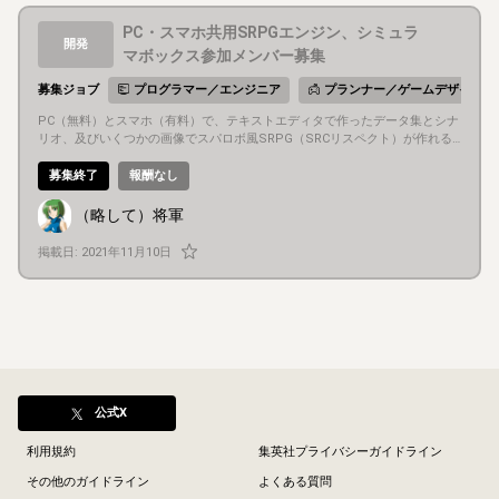
PC・スマホ共用SRPGエンジン、シミュラ
開発
マボックス参加メンバー募集
募集ジョブ
プログラマー／エンジニア
プランナー／ゲームデザイナー
PC（無料）とスマホ（有料）で、テキストエディタで作ったデータ集とシナ
リオ、及びいくつかの画像でスパロボ風SRPG（SRCリスペクト）が作れる
、作成の手軽さを狙ったゲームエンジンの参加者を募集しております。 ※Wi
ki https://w.atwiki.jp/neosrchelp/ ※あぷろだ https://ux.getuploader.com
募集終了
報酬なし
/DreamCross/ ※youtube動画 https://youtu.be/O-_irStdnXo ※掲示板 http:/
/jbbs.shitaraba.net/game/49696/ ※（関連企画）キャラクター投稿所 http
（略して）将軍
s://w.atwiki.jp/syougunmk-9/ Ver.2に移行して、戦闘アニメが実行できるよ
うになりましたが、シナリオが自作分しかなく新たに手を出そうにも要望や
掲載日:
2021年11月10日
画像素材等が少なくて難儀しております。 【募集対象】 ※プログラマー・エ
ンジニア 製作お手伝いしてくださる方（AS3・Starling・Featherを使用し
ております。） ※プランナー・ゲームデザイナー・シナリオライター ・小説
家になろうやハーメルンに作品投稿したいけど、地の分が描けない方。 ・と
りあえず動く環境で手軽にゲームが作りたい方。 ・戦闘計算式や、データ調
整をお手伝いしてくれる方。 ・こんな機能が欲しいとシナリオを作りながら
要望を出してくれる方。 ※グラフィックデザイナー ・立ち絵等の素材で協力
してくれる方。 ・ある程度盛り上がったらのサイトデザイン ……などなど、
上記以外のメンバーも含めて幅広く参加してくれる方を募集しております。
公式X
利用規約
集英社プライバシーガイドライン
その他のガイドライン
よくある質問