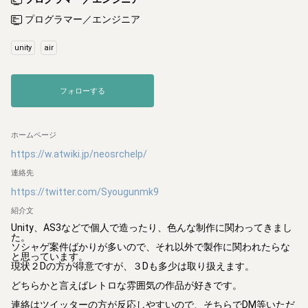
プログラマー／エンジニア
unity
air
フォローする
ホームページ
https://w.atwiki.jp/neosrchelp/
連絡先
https://twitter.com/Syougunmk9
紹介文
Unity、AS3などで個人で造ったり、色んな制作に関わってきまし
た。

ソシャゲ案件ばかりが多いので、それ以外で製作に関われたらな
と思っています。

現状２Dの方が得意ですが、３Dも多少は取り扱えます。

どちらかと言えばレトロな雰囲気の作品が好きです。

連絡はツイッターの方が反応しやすいので、そちらでDM等いただ