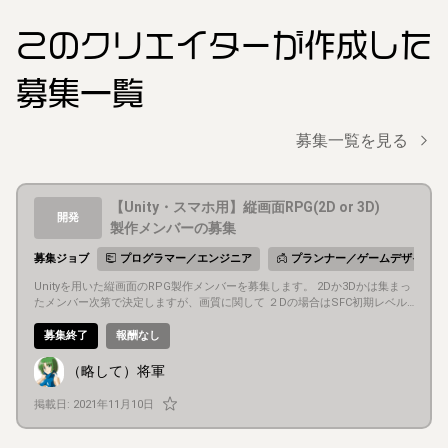
このクリエイター
が作成した
募集一覧
募集一覧を見る
【Unity・スマホ用】縦画面RPG(2D or 3D)
開発
製作メンバーの募集
募集ジョブ
プログラマー／エンジニア
プランナー／ゲームデザイナー
Unityを用いた縦画面のRPG製作メンバーを募集します。 2Dか3Dかは集まっ
たメンバー次第で決定しますが、画質に関して ２Dの場合はSFC初期レベル
（FF5前後） ３Dの場合はPS中期レベル（ロックマンDASHイメージ）を目
指しております。 フィールド上のシステムはそこそこできたのですが、単独
募集終了
報酬なし
だと大きなものが作りにくいので、みんなでワイワイ作っていければと思い
ます。 世界観はポストアポカリプス、マシンと資源の世界、そんな所をイメ
（略して）将軍
ージしております。 ※大雑把な世界観（イメ―ジ・AA読み物） http://jbbs.s
hitaraba.net/bbs/read.cgi/game/49696/1638697758/l50
掲載日:
2021年11月10日