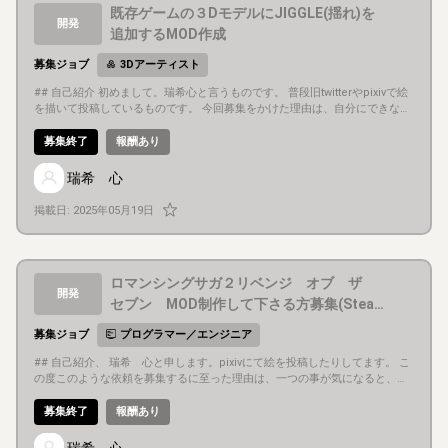
既存ゲームの３DモデルにJIGGLE(揺れ)を
開発
追加するMOD作成
募集ジョブ
3Dアーティスト
## 自己紹介 初めまして。瑞希心と言うものです。 普段旧twitterやpixivで絵
を描いて投稿しているものです。 今回募集をかけた理由は、自分にできない
事に時間かけるより出来る人に任せた方が効率がいいと思うからです ## 募
集概要 募集内容に関しては既存ゲームのモデルにJIGGLE(物理揺れ)を追加す
募集終了
報酬あり
る作業になります。 上記の理由からUE(アンリアルエンジン)やBlenderに慣
れている方、スプリングコントローラを使ってJIGGLEを追加できる方を募集
瑞希 心
します。 既存ゲームモデルにJIGGLEを追加する形なのでファイル構造など
に詳しい方の方が良いと思います。 モデル作成ではなくあくまで既存の３D
掲載日:
2025年05月19日
モデル(キャラクター)に揺れを追加する作業です。 複数のモデルになります
。 一部モデルのパーツを削除して頂く作業もあります。 期限は一か月くらい
を想定しております。 募集は１８歳以上の方でお願いします。 ## 目的・目
標 あくまで自分がゲームを楽しむためのMOD作成(改良)になります。 なの
ロマンシングサガ２リベンジ オブ ザ
で発表したりは基本的考えておりません。 元の作者様がおられるので、もし
開発
作者様の名義で配布、もしくは配布許可を下さった場合に限り配布するかも
セブン MOD制作して下さる方募集(Stea
知れませんが、基本的に私や製作者様の名前は出さないような形になると思
m版)
います。 ## ゲーム内容 どんなゲームを作るのか説明しましょう。 画像もあ
募集ジョブ
プログラマー／エンジニア
れば、フォームの「イメージ画像」欄から添付しましょう。 動画は添付でき
## 自己紹介、 瑞希 心と申します。pixivにて絵を投稿したりしてます。 こ
ませんが、YouTubeなどのURLを記載して誘導することは可能です。 ## 担
の度このような依頼を募集するに至った理由は、一つの事が気になると、そ
当いただきたい作業 上記でも触れたとおりUEやBlenderを使ってJIGGLEを
の問題が解決するまで他の事が手につかなくなる性分だからです。 ## 募集
指定したモデルにに追加して頂く作業になります。 内容が内容なので詳しく
概要 基本的に装備の数値変更や技、術の数値変更などがメインになるのでプ
募集終了
報酬あり
はお受けして頂いた後お伝えする形になります。 依頼を受けるかどうかは詳
ログラマー募集になっております。 修正したい箇所はかなりの量になるので
細をお伝えした後で決めて頂く形になります。 ただ募集して頂いた時点で当
、ある程度まとまった時間を取れる方が良いかと思います。 そのため一人の
募集に関しての守秘義務に同意して頂いたものとします。 なので上記の点に
瑞希 心