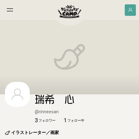
瑞希 心
@
rinneesan
3
1
フォロワー
フォロー中
イラストレーター／画家