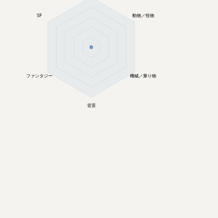
SF
動物／怪物
ファンタジー
機械／乗り物
背景