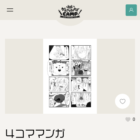
0
４コママンガ