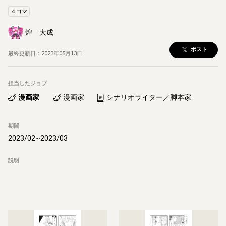
４コマ
煌 大成
ポスト
最終更新日：
2023年05月13日
担当したジョブ
漫画家
漫画家
シナリオライター／脚本家
期間
2023/02
~
2023/03
説明