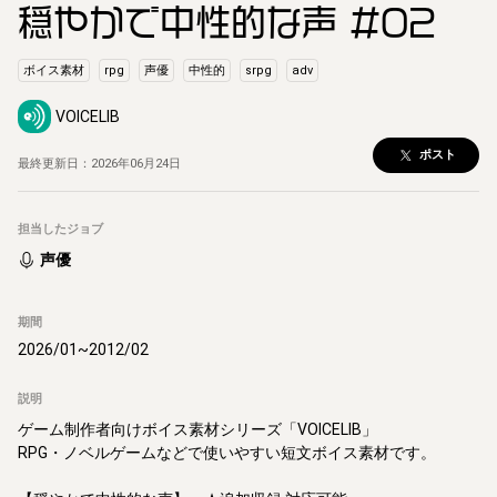
穏やかで中性的な声 #02
ボイス素材
rpg
声優
中性的
srpg
adv
VOICELIB
ポスト
最終更新日：
2026年06月24日
担当したジョブ
声優
期間
2026/01
~
2012/02
説明
ゲーム制作者向けボイス素材シリーズ「VOICELIB」

RPG・ノベルゲームなどで使いやすい短文ボイス素材です。
