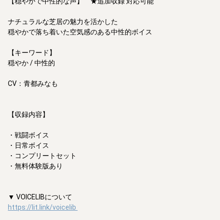
【穏やかで中性的な声】　★追加収録 対応可能

ナチュラルな芝居の魅力を活かした

穏やかで落ち着いた空気感のある中性的ボイス

【キーワード】

穏やか / 中性的

CV：青都みなも

【収録内容】

・戦闘ボイス 

・日常ボイス

・コンプリートセット

・無料体験版あり

https://lit.link/voicelib