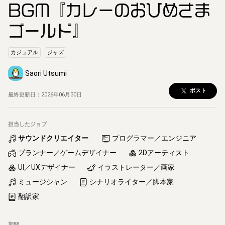
BGM『カレーのおひめさま
ゴールド』
カジュアル
ジャズ
Saori Utsumi
ポスト
最終更新日：
2026年06月30日
担当したジョブ
サウンドクリエイター
プログラマー／エンジニア
プランナー／ゲームデザイナー
2Dアーティスト
UI／UXデザイナー
イラストレーター／画家
ミュージシャン
シナリオライター／脚本家
翻訳家
期間