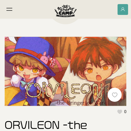
0
ORVILEON -the