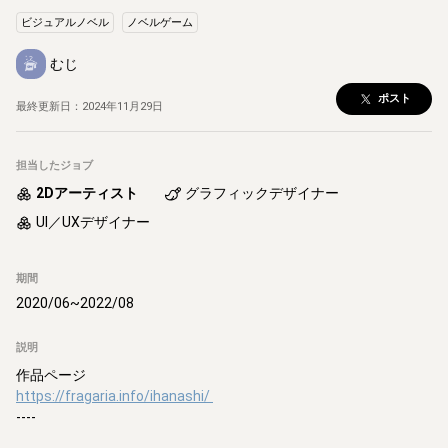
ビジュアルノベル
ノベルゲーム
むじ
ポスト
最終更新日：
2024年11月29日
担当したジョブ
2Dアーティスト
グラフィックデザイナー
UI／UXデザイナー
期間
2020/06
~
2022/08
説明
https://fragaria.info/ihanashi/
----
