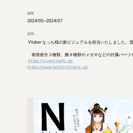
期間
2024/05
~
2024/07
説明
 Vtuber なっち様の新ビジュアルを担当いたしました。昔描いたイラストをVtuberにした作品となります。

　表情差分３種類、腕９種類やメガネなどの付属パーツを
https://x.com/natti_gg
https://www.twitch.tv/natti_gg