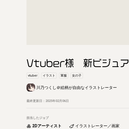
Vtuber様 新ビジュ
vtuber
イラスト
軍服
女の子
川乃つくし＠絵柄が自由なイラストレーター
最終更新日：
2025年02月06日
担当したジョブ
2Dアーティスト
イラストレーター／画家