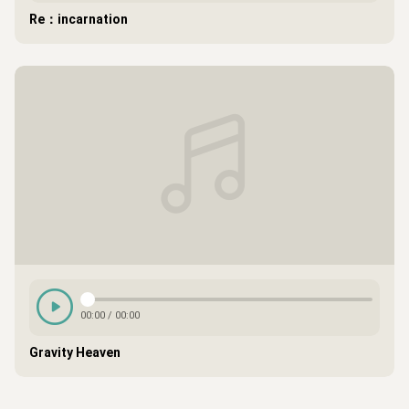
Re：incarnation
00:00
/
00:00
Gravity Heaven