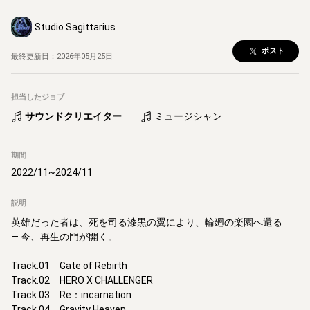
Studio Sagittarius
ポスト
最終更新日：
2026年05月25日
担当したジョブ
サウンドクリエイター
ミュージシャン
期間
2022/11
~
2024/11
説明
英雄だった者は、死を司る漆黒の翼により、輪廻の楽園へ還る

— 今、再生の門が開く。

Track.01　Gate of Rebirth

Track.02　HERO X CHALLENGER

Track.03　Re：incarnation

Track.04　Gravity Heaven
