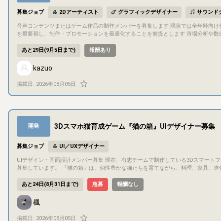
募集ジョブ
2Dアーティスト
グラフィックデザイナー
サウンド
音声コンテンツまたはゲーム作品の制作メンバーを募集します 現状では全年齢向け作品、主にDLsiteでの販
を重要視し、制作・プロモーションを最適化することを前提とします 市場分析や数
# 制作する作品について 現段階では固まっていませんが、基本的には全年齢向け
ていますので それらを利用しつつもご参加いただいたメンバーのこだわりを盛り込
あと29日(9月5日まで)
報酬あり
構成や意向により変更する可能性があります ## 制作期間について 年内には何らかの形で作品を発表したいと考えていますが 外注作業が多くなる場合はリードタイ
ムの影響を受けるなど、体制に応じた不確定要素が増えることが予測されるため、見直しを行う可能性があります ## 
kazuo
定です 報酬のお支払いについては例えば以下のようなパターンを考えています - 作業
費（固定）+販売目標到達時のボーナス条項に基づくお支払い 比率や基準期間などの未決事項も多いため、上記のいずれとするか及びその詳細について 会計上の観
掲載日:
2026年08月05日
点を含めた検討を行う機会を設けます ## 募集主について 以下の作業をカバーします - マーケットに関する統計分析及びその解釈に基づく運営判断 - 作品制作・販
売にかかる事務処理（法務、税務など）、資金拠出 - プロジェクトの進行管理 - プログラミング ## 募集メンバー及びチーム規模について 以
ます - シナリオライター - イラストレーター（カバーイラスト等作成） - 声優 
作成）など チーム全体では募集主を含め5名程度の規模としたいです 募集でカバーできない領域が発生した場合、該当する作業は外注する想定です ## 権利につい
て 基本的な方針として画像、音声、脚本などの制作物に関する著作権（実演につい
3Dスマホ猫育成ゲーム『猫の箱』UIデザイナー募集
開発
を含め、契約時に取り決めます）をいただくことを想定しています 上記については
お、作品の発表はサークル名義で行いますが、ご協力いただいたメンバーのクレジットを記載する予定です ## 応募条件について
募時点で20歳以上であること（報酬のお支払い・契約締結の都合によるもの） - Dis
募集ジョブ
UI／UXデザイナー
ーションが問題なく行えること（活動時間はJST基準となります） ## 選考について 以下2点によるメンバー選考を実施します 1. ご応募いただいた方に、対象市場
に関する統計分析レポート（短信）をお渡ししますので、そちらをご確認の上、資料
UIデザイン・画面設計メンバー募集 現在、有志チームで制作している3Dスマートフォン向け猫育成ゲーム **『猫の箱』**のUI制作に参加してくださる方を、数名
るポートフォリオをご提出いただきます（形式、フォーマットは自由です） ## 選考期間について 応募状況により変動する部分が大きく、現時点では確定できてい
募集しています。 『猫の箱』は、個性豊かな猫たちを育てながら、料理、家具、進化、収集、クラフト、冒険などを楽しむ育成ゲームです。 猫や家具、料理などの
ません 見通しとしては、応募開始より2週間程度経過した時点より結果のご連絡ができるかと考え
3D素材、企画書・仕様書、一部のゲームシステムはすでに制作が進んでおり、現在はFig
ョン方法 Discordを利用します こちらでDiscordサーバーを用意いたします
集では、アイコン単体の制作を中心とするのではなく、 既存のトンマナや仕様をもとに、
あと24日(8月31日まで)
急募
報酬なし
み、音声チャンネルは利用しない想定です その他、大容量ファイルの送受信には主にGoogleドライブを利用します #
数名程度 参加者それぞれの得意分野や作業可能時間に応じて、画面単位で分担する予定です。 主な制作内容 Figma上で、以下のようなUI制作を担当していただき
ます。なるべく確認するようにいたしますが、予めご了承いただきたく存じます
ます。 既存UIデザインのブラッシュアップ 未確定画面のレイアウト設計 ワイヤーフレームから完成デザインへの整理 ボタン、タブ、パネル、ポップアップなどの
楓
配置 画面ごとの情報優先度の整理 スマートフォン画面に合わせたサイズ・余白調整 
デザイン統一 プランナーやプログラマーとの仕様確認 担当画面の例として、以下のようなものがあります。 メイン育成画面 猫の個別情報・インタラクション画面
掲載日:
2026年08月05日