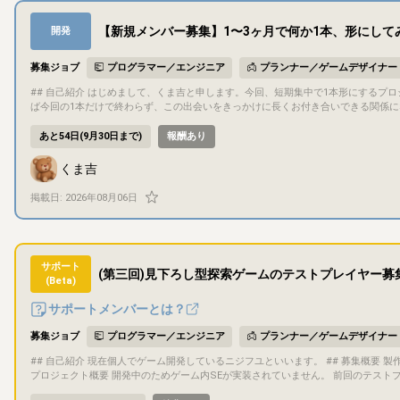
【新規メンバー募集】1〜3ヶ月で何か1本、形にして
開発
募集ジョブ
プログラマー／エンジニア
プランナー／ゲームデザイナー
## 自己紹介 はじめまして、くま吉と申します。今回、短期集中で1本形にするプロジェクトを立ち上げようと思い、一緒に作ってくれる方を探しています。できれ
ば今回の1本だけで終わらず、この出会いをきっかけに長くお付き合いできる関係になれ
概要 - 自分がディレクターとして進行や意思決定を担当する予定ですが、ディレク
プロジェクト期間中（1〜3ヶ月程度）継続してお付き合いいただける方を想定してい
あと54日(9月30日まで)
報酬あり
緒に考えられる方にはおすすめです - 今回の条件にぴったり合わなくても、気になっ
プロジェクト概要 - タイトル：未定 - ジャンル：未定（応募者の得意分野に合わせて決
くま吉
画白紙の段階（応募後、早い段階で一緒に固めていきます） - 「ゲーム」として
ど）でも構いません ## 目的・目標 遊びごたえがあり、ちゃんと売れるところまで仕上げることを目標にしています。完成後の販売先は制作物に応じて話し合って
掲載日:
2026年08月06日
決める予定です（ゲームならSteam、ゲーム以外なら他の販売サイトなど）。完
バー間の共同著作物として扱う予定です（持分や具体的な取り扱いは、参加が決ま
識して取り組める方だと嬉しいです。 ## ゲーム内容 ジャンル・内容は応募者の得意分野に合わせてこれから決めていくため、現時点で具体的な内容はまだありま
せん。応募いただいた方とお話ししながら固めていきます。 ## 担当いただきたい作業 特定の役割は固定していません。以下は自分でカバーできる領域なので、そ
れ以外の得意分野をお持ちの方はもちろん、被っていても構いません。 - シナリオライター - プランナー/デバッガー - AIを使った画像生成（画像編集はできます） -
サポート
(第三回)見下ろし型探索ゲームのテストプレイヤー募
AIを使ったプログラミング、作曲、合成音声など ## コミュニケーション方法 基本的にDiscordでコミュニケーションを行います ドキュメントや進捗管理にはNoti
(Beta)
onを利用します 少しでも気になったら、お気軽にメッセージください。今回の条件にぴったり合わなくても大丈夫です。話してみたら意外と何か一緒にできるかも
しれないので、雑談ベースでも遠慮なくどうぞ。 最後まで読んでくれてありがとう
サポートメンバーとは？
募集ジョブ
プログラマー／エンジニア
プランナー／ゲームデザイナー
## 自己紹介 現在個人でゲーム開発しているニジフユといいます。 ## 募集概要 製作中のゲームをゲームクリアまでプレイしてくださる方を募集しています。 ##
プロジェクト概要 開発中のためゲーム内SEが実装されていません。 前回のテストプレイからの変更点は以下の通りです。 ・BGMを追加しました。 ・ゲームのク
リア条件が100階に到達することでしたが、21階に突立つすることに変更しました