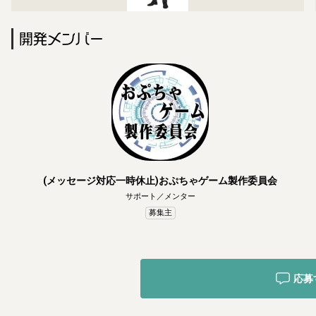
開発メンバー
(メッセージ対応一時休止)おぷちゃゲーム製作委員会
サポート／メンター
募集主
応募