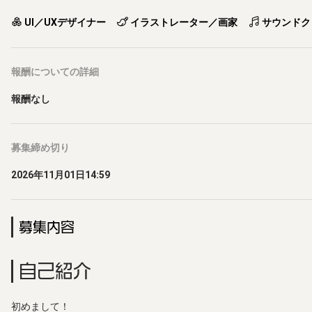
UI／UXデザイナー
イラストレーター／画家
サウンドク
報酬
についての詳細
報酬なし
募集締め切り
2026年11月01日14:59
募集内容
自己紹介
初めまして！