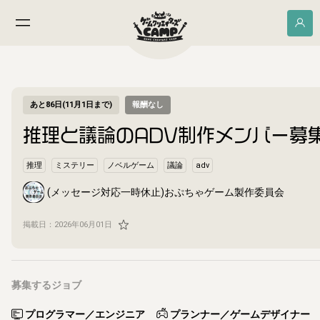
あと86日(11月1日まで)
報酬なし
推理と議論のADV制作メンバー募
推理
ミステリー
ノベルゲーム
議論
adv
(メッセージ対応一時休止)おぷちゃゲーム製作委員会
掲載日：
2026年06月01日
募集するジョブ
プログラマー／エンジニア
プランナー／ゲームデザイナー