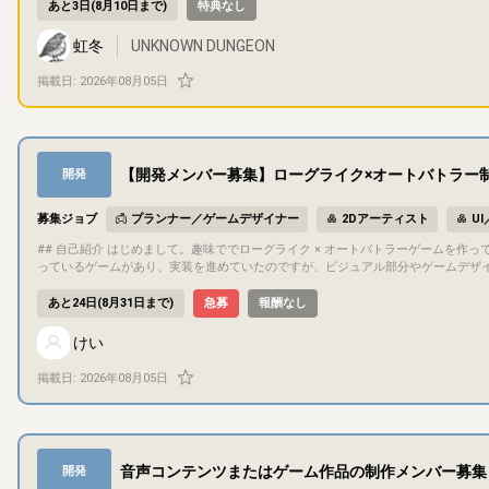
ごとのマップを固定化しました。 ・クリア評価を追加しました ・プレイヤーの初期体力と所持アイテムの所持数を変更しました。 ・近接攻撃の攻撃範囲を広くし
あと3日(8月10日まで)
特典なし
ました。 ・ライトの効果を明るくしました。 ・ライトの制限時間を短くしました。
た。 ・プレイヤーの移動速度を遅くしました。 ・マップの大きさを狭くしました。 ・敵や宝箱の配置を大きく変更しました。 ・隠しギミックを追加しました。 ・
虹冬
UNKNOWN DUNGEON
敵のダメージ量と移動速度を変更しました。 ・ボスエネミーのダメージを変更しました ## 目的・目標 最終目標 steamでの販売。 今回のテストプレイ目的
難易度調整。 ## ゲーム内容 攻略情報のないダンジョンを木の棒と魔法弾を駆使して攻略しましょう。 初期アイテムは回復アイテム3つだけですが、襲ってくる敵
掲載日:
2026年08月05日
を慎重に倒し先を目指しましょう。 ## サポート要望 グ―グルフォームに以下のことを入力していただきます。 ・クリアタイム ・クリア時の体力 ・挑戦回数 ## コ
ミュニケーション方法 こちらのサイトのチャット欄を活用させていただきます
【開発メンバー募集】ローグライク×オートバトラー制
開発
募集ジョブ
プランナー／ゲームデザイナー
2Dアーティスト
U
## 自己紹介 はじめまして。趣味ででローグライク × オートバトラーゲームを作っている「けい」です。 普段はゲーム会社でエンジニアをやっています。 趣味で作
っているゲームがあり、実装を進めていたのですが、ビジュアル部分やゲームデザイ
確な目標として、最後まで一緒に走り切れるパートナーを探しております。 ## プロジェクト概要 ジャンル：ソロ用ローグライク・オートバトラー 開発環境：God
ot (mono) / C# プラットフォーム：PC / Mobile 添付した画像の中
あと24日(8月31日まで)
急募
報酬なし
さい。 ## 目的・目標 現状は「趣味での制作」ではありますが、最終的には2027年中にリリースすることを目標にしています。 ## 募集概要、担当いただきたい作
業 行っていただきたい作業は下記のような作業になります。 ・2Dアーティスト作業全般 ・ゲームデザイナー業務（ゲームの企画、基本仕様、システム仕様の決定
けい
） すべてを一人で担っていただく前提ではありません。 下記のうち、興味のある部分がありましたらCAMPのメッセージ機能から是非ご応募ください。 ※ローグラ
イク、TFTといったオートチェスやオートバトラー等が好きな方を歓迎しています。 ・【2Dアーティスト】キャラクター：ドットキャラクターのスプライトとア
掲載日:
2026年08月05日
メーション追加 ・【2Dアーティスト】アイコン：アイテム等のインゲーム部分に表示
部分 ・【2Dアーティスト】エフェクト（VFX） バトル時のエフェクト作成 ・【ゲームデ
ケーション方法 コミュニケーションは基本的にDiscordで行います。 隔週くらいでMTGで方向性の確認や、進捗、チェックプレイ会を行うことを予定しています
。 ## 応募方法 クリエイターズキャンプの応募機能から、是非ご応募ください。
音声コンテンツまたはゲーム作品の制作メンバー募集
開発