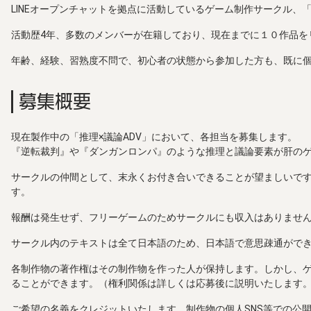
LINEオープンチャットを拠点に活動しているゲーム制作サークル、
活動歴4年、多数のメンバーが在籍しており、現在までに１０作品を
年齢、経験、習熟度不問で、初心者の状態から参加した方も、既に
募集概要
現在製作中の「推理×議論ADV」において、各担当を募集します。
『逆転裁判』や『ダンガンロンパ』のような推理と議論要素が肝の
サークルの仲間として、末永くお付き合いできることが望ましいで
す。
報酬は発生せず、フリーゲームのためサークルにも収入はありませ
サークル内のテキストは全て日本語のため、日本語で意思疎通がで
各制作物の著作権はその制作物を作った人が保持します。しかし、
ることができます。（権利関係は詳しくは応募後に説明いたします
ご希望の名義をクレジットいたします。制作物の個人SNS等での公