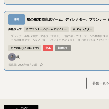
ご飯購入・カート・配送画面 家具クラフト・解体画面 バッグ・持ち物画面 猫図鑑
面 設定画面 各種ポップアップ すべてを一人で担当していただくわけではありません。 既存資料と現在のFigmaデータを確認し、相談しながら担当範囲を決定しま
す。 現在の制作状況 ゲーム全体の基本的なトンマナは決定済み Figma上で一部UIを制作中 料理、クラフト、進化、経験値、幸福度などの仕様書を作成済み 猫、家
具、料理などの3D素材を多数制作済み 一部のゲームシステムは実装済み プランナ
複数職種で開発中 完全なゼロからデザイン方針を考える募集ではなく、 すでにある世界観・仕様・画面案をもとに、実際にゲームとして使えるUIへ整えていく作業
猫の箱3D猫育成ゲーム。ディレクター。プランナー
開発
が中心です。
募集ジョブ
プランナー／ゲームデザイナー
ディレクター
『プランナー募集（運営・マネタイズ企画） 『猫の箱』では、ゲームの基本仕様やシステムは概ね決定しており、現在は開発を進めています。 そこで今回は、リリ
ース後の運営やゲームをより良くしていくための企画を一緒に考えていただけるプランナーを募集します。 「どうすればもっ
のようなイベントやアップデートを行えば長く楽しんでもらえるか」「ユーザーに
出していただくポジションです。 主な活動内容 リリース後のイベント企画・運営案の提案 マネタイズや課金要素のアイデア出し プレイヤー数・継続率向上のため
あと23日(8月30日まで)
急募
報酬なし
の施策提案 新機能やコンテンツ追加の企画 ユーザー目線での改善案・フィードバッ
ームの企画や運営に興味がある方 「もっと面白くできる」というアイデアを考える
楓
ームでコミュニケーションを取りながら制作できる方 ※ゲームプランナーとしての実務経験は必須ではありません。ゲームをより面白くするための企画や改善案を
積極的に提案していただける方を歓迎
掲載日:
2026年08月05日
募集一覧
公式X