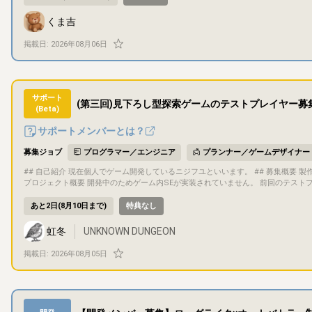
緒に考えられる方にはおすすめです - 今回の条件にぴったり合わなくても、気になっ
プロジェクト概要 - タイトル：未定 - ジャンル：未定（応募者の得意分野に合わせて決
くま吉
画白紙の段階（応募後、早い段階で一緒に固めていきます） - 「ゲーム」として
ど）でも構いません ## 目的・目標 遊びごたえがあり、ちゃんと売れるところまで仕上げることを目標にしています。完成後の販売先は制作物に応じて話し合って
掲載日:
2026年08月06日
決める予定です（ゲームならSteam、ゲーム以外なら他の販売サイトなど）。完
バー間の共同著作物として扱う予定です（持分や具体的な取り扱いは、参加が決ま
識して取り組める方だと嬉しいです。 ## ゲーム内容 ジャンル・内容は応募者の得意分野に合わせてこれから決めていくため、現時点で具体的な内容はまだありま
せん。応募いただいた方とお話ししながら固めていきます。 ## 担当いただきたい作業 特定の役割は固定していません。以下は自分でカバーできる領域なので、そ
れ以外の得意分野をお持ちの方はもちろん、被っていても構いません。 - シナリオライター - プランナー/デバッガー - AIを使った画像生成（画像編集はできます） -
サポート
(第三回)見下ろし型探索ゲームのテストプレイヤー募
AIを使ったプログラミング、作曲、合成音声など ## コミュニケーション方法 基本的にDiscordでコミュニケーションを行います ドキュメントや進捗管理にはNoti
(Beta)
onを利用します 少しでも気になったら、お気軽にメッセージください。今回の条件にぴったり合わなくても大丈夫です。話してみたら意外と何か一緒にできるかも
しれないので、雑談ベースでも遠慮なくどうぞ。 最後まで読んでくれてありがとう
サポートメンバーとは？
募集ジョブ
プログラマー／エンジニア
プランナー／ゲームデザイナー
## 自己紹介 現在個人でゲーム開発しているニジフユといいます。 ## 募集概要 製作中のゲームをゲームクリアまでプレイしてくださる方を募集しています。 ##
プロジェクト概要 開発中のためゲーム内SEが実装されていません。 前回のテストプレイからの変更点は以下の通りです。 ・BGMを追加しました。 ・ゲームのク
リア条件が100階に到達することでしたが、21階に突立つすることに変更しました
ごとのマップを固定化しました。 ・クリア評価を追加しました ・プレイヤーの初期体力と所持アイテムの所持数を変更しました。 ・近接攻撃の攻撃範囲を広くし
あと2日(8月10日まで)
特典なし
ました。 ・ライトの効果を明るくしました。 ・ライトの制限時間を短くしました。
た。 ・プレイヤーの移動速度を遅くしました。 ・マップの大きさを狭くしました。 ・敵や宝箱の配置を大きく変更しました。 ・隠しギミックを追加しました。 ・
虹冬
UNKNOWN DUNGEON
敵のダメージ量と移動速度を変更しました。 ・ボスエネミーのダメージを変更しました ## 目的・目標 最終目標 steamでの販売。 今回のテストプレイ目的
難易度調整。 ## ゲーム内容 攻略情報のないダンジョンを木の棒と魔法弾を駆使して攻略しましょう。 初期アイテムは回復アイテム3つだけですが、襲ってくる敵
掲載日:
2026年08月05日
を慎重に倒し先を目指しましょう。 ## サポート要望 グ―グルフォームに以下のことを入力していただきます。 ・クリアタイム ・クリア時の体力 ・挑戦回数 ## コ
ミュニケーション方法 こちらのサイトのチャット欄を活用させていただきます