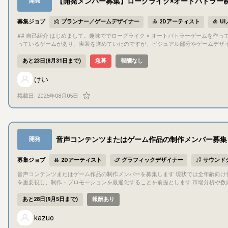
【開発メンバー募集】ローグライク×オートバトラー制
開発
募集ジョブ
プランナー／ゲームデザイナー
2Dアーティスト
U
## 自己紹介 はじめまして。趣味ででローグライク × オートバトラーゲームを作っている「けい」です。 普段はゲーム会社でエンジニアをやっています。 趣味で作
っているゲームがあり、実装を進めていたのですが、ビジュアル部分やゲームデザイ
確な目標として、最後まで一緒に走り切れるパートナーを探しております。 ## プロジェクト概要 ジャンル：ソロ用ローグライク・オートバトラー 開発環境：God
ot (mono) / C# プラットフォーム：PC / Mobile 添付した画像の中
あと23日(8月31日まで)
急募
報酬なし
さい。 ## 目的・目標 現状は「趣味での制作」ではありますが、最終的には2027年中にリリースすることを目標にしています。 ## 募集概要、担当いただきたい作
業 行っていただきたい作業は下記のような作業になります。 ・2Dアーティスト作業全般 ・ゲームデザイナー業務（ゲームの企画、基本仕様、システム仕様の決定
けい
） すべてを一人で担っていただく前提ではありません。 下記のうち、興味のある部分がありましたらCAMPのメッセージ機能から是非ご応募ください。 ※ローグラ
イク、TFTといったオートチェスやオートバトラー等が好きな方を歓迎しています。 ・【2Dアーティスト】キャラクター：ドットキャラクターのスプライトとア
掲載日:
2026年08月05日
メーション追加 ・【2Dアーティスト】アイコン：アイテム等のインゲーム部分に表示
部分 ・【2Dアーティスト】エフェクト（VFX） バトル時のエフェクト作成 ・【ゲームデ
ケーション方法 コミュニケーションは基本的にDiscordで行います。 隔週くらいでMTGで方向性の確認や、進捗、チェックプレイ会を行うことを予定しています
。 ## 応募方法 クリエイターズキャンプの応募機能から、是非ご応募ください。
音声コンテンツまたはゲーム作品の制作メンバー募集
開発
募集ジョブ
2Dアーティスト
グラフィックデザイナー
サウンド
音声コンテンツまたはゲーム作品の制作メンバーを募集します 現状では全年齢向け作品、主にDLsiteでの販
を重要視し、制作・プロモーションを最適化することを前提とします 市場分析や数
# 制作する作品について 現段階では固まっていませんが、基本的には全年齢向け
ていますので それらを利用しつつもご参加いただいたメンバーのこだわりを盛り込
あと28日(9月5日まで)
報酬あり
構成や意向により変更する可能性があります ## 制作期間について 年内には何らかの形で作品を発表したいと考えていますが 外注作業が多くなる場合はリードタイ
ムの影響を受けるなど、体制に応じた不確定要素が増えることが予測されるため、見直しを行う可能性があります ## 
kazuo
定です 報酬のお支払いについては例えば以下のようなパターンを考えています - 作業