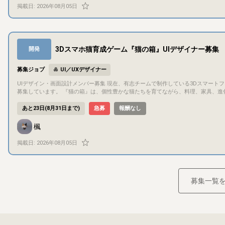
費（固定）+販売目標到達時のボーナス条項に基づくお支払い 比率や基準期間などの未決事項も多いため、上記のいずれとするか及びその詳細について 会計上の観
掲載日:
2026年08月05日
点を含めた検討を行う機会を設けます ## 募集主について 以下の作業をカバーします - マーケットに関する統計分析及びその解釈に基づく運営判断 - 作品制作・販
売にかかる事務処理（法務、税務など）、資金拠出 - プロジェクトの進行管理 - プログラミング ## 募集メンバー及びチーム規模について 以
ます - シナリオライター - イラストレーター（カバーイラスト等作成） - 声優 
作成）など チーム全体では募集主を含め5名程度の規模としたいです 募集でカバーできない領域が発生した場合、該当する作業は外注する想定です ## 権利につい
て 基本的な方針として画像、音声、脚本などの制作物に関する著作権（実演につい
3Dスマホ猫育成ゲーム『猫の箱』UIデザイナー募集
開発
を含め、契約時に取り決めます）をいただくことを想定しています 上記については
お、作品の発表はサークル名義で行いますが、ご協力いただいたメンバーのクレジットを記載する予定です ## 応募条件について
募時点で20歳以上であること（報酬のお支払い・契約締結の都合によるもの） - Dis
募集ジョブ
UI／UXデザイナー
ーションが問題なく行えること（活動時間はJST基準となります） ## 選考について 以下2点によるメンバー選考を実施します 1. ご応募いただいた方に、対象市場
に関する統計分析レポート（短信）をお渡ししますので、そちらをご確認の上、資料
UIデザイン・画面設計メンバー募集 現在、有志チームで制作している3Dスマートフォン向け猫育成ゲーム **『猫の箱』**のUI制作に参加してくださる方を、数名
るポートフォリオをご提出いただきます（形式、フォーマットは自由です） ## 選考期間について 応募状況により変動する部分が大きく、現時点では確定できてい
募集しています。 『猫の箱』は、個性豊かな猫たちを育てながら、料理、家具、進化、収集、クラフト、冒険などを楽しむ育成ゲームです。 猫や家具、料理などの
ません 見通しとしては、応募開始より2週間程度経過した時点より結果のご連絡ができるかと考え
3D素材、企画書・仕様書、一部のゲームシステムはすでに制作が進んでおり、現在はFig
ョン方法 Discordを利用します こちらでDiscordサーバーを用意いたします
集では、アイコン単体の制作を中心とするのではなく、 既存のトンマナや仕様をもとに、
あと23日(8月31日まで)
急募
報酬なし
み、音声チャンネルは利用しない想定です その他、大容量ファイルの送受信には主にGoogleドライブを利用します #
数名程度 参加者それぞれの得意分野や作業可能時間に応じて、画面単位で分担する予定です。 主な制作内容 Figma上で、以下のようなUI制作を担当していただき
ます。なるべく確認するようにいたしますが、予めご了承いただきたく存じます
ます。 既存UIデザインのブラッシュアップ 未確定画面のレイアウト設計 ワイヤーフレームから完成デザインへの整理 ボタン、タブ、パネル、ポップアップなどの
楓
配置 画面ごとの情報優先度の整理 スマートフォン画面に合わせたサイズ・余白調整 
デザイン統一 プランナーやプログラマーとの仕様確認 担当画面の例として、以下のようなものがあります。 メイン育成画面 猫の個別情報・インタラクション画面
掲載日:
2026年08月05日
ご飯購入・カート・配送画面 家具クラフト・解体画面 バッグ・持ち物画面 猫図鑑
面 設定画面 各種ポップアップ すべてを一人で担当していただくわけではありません。 既存資料と現在のFigmaデータを確認し、相談しながら担当範囲を決定しま
す。 現在の制作状況 ゲーム全体の基本的なトンマナは決定済み Figma上で一部UIを制作中 料理、クラフト、進化、経験値、幸福度などの仕様書を作成済み 猫、家
具、料理などの3D素材を多数制作済み 一部のゲームシステムは実装済み プランナ
複数職種で開発中 完全なゼロからデザイン方針を考える募集ではなく、 すでにある世界観・仕様・画面案をもとに、実際にゲームとして使えるUIへ整えていく作業
募集一覧
が中心です。