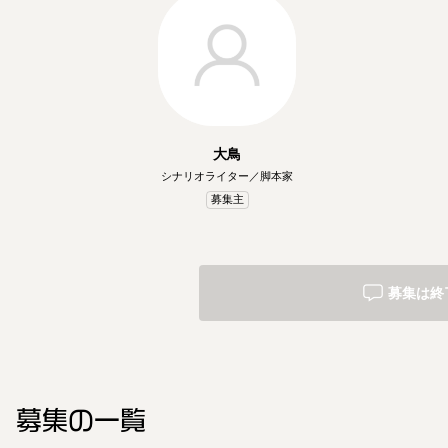
大鳥
シナリオライター／脚本家
募集主
募集は終
募集の一覧