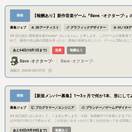
【報酬あり】新作音楽ゲーム『8ave. -オクターブ-』
開発
募集ジョブ
2Dアーティスト
グラフィックデザイナー
UI／UX
## 自己紹介 開発責任者のwata*（わっちゃん）と申します。このゲームの発案者で、基本的には企画・開発のほとんどを自分で行っています。プログラミングも含
めて、最初の頃は曲の譜面を作ったり、収録の依頼を出したり、ゲームに関わるとこ
ーなど十数名が携わっているプロジェクトとなっています。 ## 募集概要 開発中の音楽ゲーム『8ave. -オクターブ-』のUI/UXデザインの監修/制作をリリースまで
継続的にご担当いただける方を募集します。 デザインの専門的な視点を取り入れ、ゲームの視
あと54日(10月1日まで)
急募
報酬あり
概要 タイトル：8ave. -オクターブ- ジャンル：音楽ゲーム/リズムゲーム 対応機種：PC (Steam) 現在クラウドファンディングを実施しており、開始1週間で支援額
100万円(100%)を達成しました。 ## 目的・目標 少人数で制作しているインディー音楽ゲームですが、クラウドファンディングで目標金額を上回るご支援を頂きま
8ave.-オクターブ-
8ave.-オクターブ-
した。 皆様からのご期待に沿えるようなハイクオリティな音楽ゲームをリリースすることを目指しております。 インディーゲームの枠を超えるため、UI/UXのクオ
リティアップにご助力いただきたいです。 ## ゲーム内容 開発状況やプレイ映像は公式X(旧Twitter)やYoutube、クラウドファンディングページからご確認いただ
掲載日:
2026年08月07日
けます。 ▫️X https://x.com/8ave_official ▫️YouTube https://www.youtube.com/playlist?list=PLcVI45ypnZ3c ▫️クラウドファンディング https://camp-fire.jp/proj
ects/950910/view ## 担当いただきたい作業 - ゲーム内のUI（楽曲選択画面、インゲーム画面、リザルト画面など）のデザイン作成・改修 - ユーザーの導線や体験
（UX）を考慮した画面レイアウトの設計、提案 理由：音楽ゲームにおいて、楽曲
ここの見栄えと使いやすさがゲームの評価に直結します。 ## コミュニケーション方法 - コミュニケーションは基本的にDiscordでチャットやボイスチャットにて行
います。
【新規メンバー募集】1〜3ヶ月で何か1本、形にして
開発
募集ジョブ
プログラマー／エンジニア
プランナー／ゲームデザイナー
## 自己紹介 はじめまして、くま吉と申します。今回、短期集中で1本形にするプロジェクトを立ち上げようと思い、一緒に作ってくれる方を探しています。できれ
ば今回の1本だけで終わらず、この出会いをきっかけに長くお付き合いできる関係になれ
概要 - 自分がディレクターとして進行や意思決定を担当する予定ですが、ディレク
プロジェクト期間中（1〜3ヶ月程度）継続してお付き合いいただける方を想定してい
あと53日(9月30日まで)
報酬あり