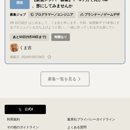
開発
らのご期待に沿えるようなハイクオリティな音楽ゲームをリリースすること
、形にしてみませんか
を目指しております。 インディーゲームの枠を超えるため、UI/UXのクオリ
ティアップにご助力いただきたいです。 ## ゲーム内容 開発状況やプレイ映
募集ジョブ
プログラマー／エンジニア
プランナー／ゲームデザイナー
像は公式X(旧Twitter)やYoutube、クラウドファンディングページからご確
認いただけます。 ▫️X https://x.com/8ave_official ▫️YouTube https://www.y
## 自己紹介 はじめまして、くま吉と申します。今回、短期集中で1本形にす
outube.com/playlist?list=PLcVI45ypnZ3c ▫️クラウドファンディング https:
るプロジェクトを立ち上げようと思い、一緒に作ってくれる方を探していま
//camp-fire.jp/projects/950910/view ## 担当いただきたい作業 - ゲーム内
す。できれば今回の1本だけで終わらず、この出会いをきっかけに長くお付き
のUI（楽曲選択画面、インゲーム画面、リザルト画面など）のデザイン作成
合いできる関係になれたら嬉しいです。詳しい経歴などはプロフィールをご
あと53日(9月30日まで)
報酬あり
・改修 - ユーザーの導線や体験（UX）を考慮した画面レイアウトの設計、提
覧ください。 ## 募集概要 - 自分がディレクターとして進行や意思決定を担
案 理由：音楽ゲームにおいて、楽曲選択画面からリザルト画面までのループ
当する予定ですが、ディレクター志望の方が応募してくれた場合はお任せす
くま吉
は何度も繰り返すこととなりますので、ここの見栄えと使いやすさがゲーム
るのも歓迎です - 単発ではなく、プロジェクト期間中（1〜3ヶ月程度）継続
の評価に直結します。 ## コミュニケーション方法 - コミュニケーションは
してお付き合いいただける方を想定しています - 企画は白紙の状態からのス
掲載日:
2026年08月06日
基本的にDiscordでチャットやボイスチャットにて行います。
タートなので、ジャンルや内容をゼロから一緒に考えられる方にはおすすめ
です - 今回の条件にぴったり合わなくても、気になった方はお気軽にご連絡
ください。話してみたら何か生まれるかもしれません ## プロジェクト概要 -
タイトル：未定 - ジャンル：未定（応募者の得意分野に合わせて決定予定） -
プラットフォーム：未定 - 開発期間：1〜3ヶ月程度 - 進捗状況：企画白紙の
募集一覧を見る
段階（応募後、早い段階で一緒に固めていきます） - 「ゲーム」としていま
すが、ゲーム性のないコンテンツ（ビジュアルノベルやショートストーリー
など）でも構いません ## 目的・目標 遊びごたえがあり、ちゃんと売れると
ころまで仕上げることを目標にしています。完成後の販売先は制作物に応じ
て話し合って決める予定です（ゲームならSteam、ゲーム以外なら他の販売
サイトなど）。完成した作品の著作権は、各自の著作者としての権利を前提
公式X
としたうえで、参加メンバー間の共同著作物として扱う予定です（持分や具
体的な取り扱いは、参加が決まった段階で個別にすり合わせます）。趣味の
利用規約
集英社プライバシーガイドライン
延長というより、商業的な着地を意識して取り組める方だと嬉しいです。 ##
ゲーム内容 ジャンル・内容は応募者の得意分野に合わせてこれから決めてい
その他のガイドライン
よくある質問
くため、現時点で具体的な内容はまだありません。応募いただいた方とお話