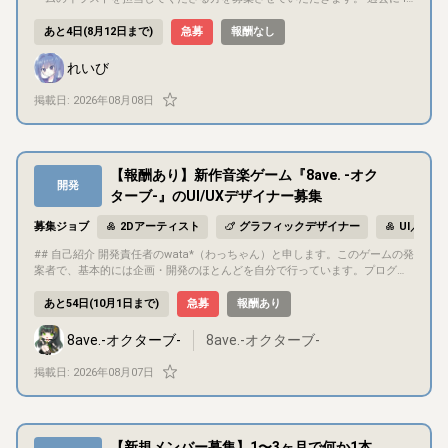
相談などは、チーム内で気軽に話し合える環境です！ --- ## 💌 最後に ゲーム
、 **魚を倒す爽快なアクションを楽しめるインクリメンタルゲーム**です。
本の超短編ビジュアルノベルをノベコレに出しており、今回は中編(30分〜50
を完成させる事は前提とし、売るという事を本気で考えて制作しております
「潜って稼ぎ、船や自分を強化して、より深い海へ進んで未知の海洋生物を
分ほど)を目安にシナリオを書いたところ、イラストの作業量が想定していた
あと4日(8月12日まで)
急募
報酬なし
。 「まずは話を聞いてみたい」「過去作やポートフォリオを見てほしい」と
ドバドバ倒していく中毒性」が大きなテーマとなっています。 --- ## 🛠 担当
よりも多くなったため、是非お力をお貸し頂ければと思います。 ## 募集概
いったお問い合わせも大歓迎です。 少しでも興味を持っていただけましたら
いただきたい作業 得意分野や制作ペースに合わせて、相談しながら担当を決
要 今回制作するゲームのイラスト面を担当いただきたいです。 立ち絵は全キ
れいび
めていきます！ * **サムネイル制作** * **キャラクターのドット絵制作**（
ャラクター線画まで制作済みです。 こちらの線画を使用して彩色していただ
、ぜひお気軽にご連絡ください！ どうぞよろしくお願いいたします！
プレイヤー、NPC、魚など） * **泳ぐアクションなどのアニメーション制作*
く形、もしくは線画やキャラクターの雰囲気を参考に、1から描き直していた
掲載日:
2026年08月08日
* * **背景・背景オブジェクトドット絵制作** * **UI用ドットアイコン制作**
だく形を想定しています。 タイトル画面のイラストと、もし余裕があればス
（アイテム、図鑑アイコンなど） --- ## 🎯 目標・報酬 * **最終目標：** 累計
チルを数枚お願いします。 ## プロジェクト概要 タイトル(仮) 千鶴は非日常
売上本数10万本 * **報酬について：** 販売から1年間の売り上げの3% * 作品
を見ている ジャンル 一本道ビジュアルノベルゲーム 作風 ラブコメディ(鬱っ
が好評の場合、イベント出展、マーチャンダイジング展開なども視野に入れ
ぽい心理描写あり) 投稿するプラットフォーム ノベルゲームコレクション 開
【報酬あり】新作音楽ゲーム『8ave. -オク
ています。 * 目標金額を達成した場合、報酬額はおよそ110万円程となりま
発期間 10月までを想定 現在シナリオを書き終えてイラストやゲームへの挿
開発
す。 * ポートフォリオなど実績公開OK。 --- ## 💬 コミュニケーション方法 *
入、スクリプトの作業に入っています。 ## 目的・目標 完成させ、投稿して
ターブ-』のUI/UXデザイナー募集
**連絡手段：** Discord（テキストチャット主軸） * **素材共有：** GitHub
世に出すことを目標としています。 趣味での制作となりますのでお気軽にご
/ Google Drive 等 * **制作スタイル：** リアル優先で無理のないスケジュー
応募ください！ ## ゲーム内容 舞台は現代日本です。 ヒロインの千鶴が首吊
募集ジョブ
2Dアーティスト
グラフィックデザイナー
UI／UX
ル調整を行っています。 * 定期的な連絡確認・リアクションをお願いしてい
り未遂をした後、外見は少年の"オバケ"が見えるようになります。 その"オバ
ます。 * 制作上の疑問や仕様相談などは、チーム内で気軽に話し合える環境
ケ"と日常ドタバタコメディをした後、"オバケ"の出生を辿るため友人の凪と
## 自己紹介 開発責任者のwata*（わっちゃん）と申します。このゲームの発
です！ --- ## 💌 最後に ゲームを完成させる事は前提とし、売るという事を本
3人で遠出……という形です。 ## 担当いただきたい作業 キャラクター3名の立
案者で、基本的には企画・開発のほとんどを自分で行っています。プログラ
気で考えて制作しております。 「まずは話を聞いてみたい」「過去作やポー
ち絵 ・通常衣装 ・私服差分 各1枚 ・千鶴のみメイド衣装差分1枚 ・表情差分
ミングも含めて、最初の頃は曲の譜面を作ったり、収録の依頼を出したり、
トフォリオを見てほしい」といったお問い合わせも大歓迎です。 少しでも興
各6～10種類程度 タイトル画面イラストの制作 ※余裕があればスチル数枚 ※
ゲームに関わるところは全て行っていました。 現在は、開発協力者や譜面制
あと54日(10月1日まで)
急募
報酬あり
味を持っていただけましたら、ぜひお気軽にご連絡ください！ どうぞよろし
立ち絵は当方の線画から彩色をして、その他のタイトル画面やスチルなどの
作者、テストプレイヤーなど十数名が携わっているプロジェクトとなってい
くお願いいたします！
みラフ〜完成まで担当いただくことも可能です。この場合、絵柄を統一させ
ます。 ## 募集概要 開発中の音楽ゲーム『8ave. -オクターブ-』のUI/UXデザ
8ave.-オクターブ-
8ave.-オクターブ-
るため、必要に応じて顔周りなどの線画をこちらで多少調整させていただく
インの監修/制作をリリースまで継続的にご担当いただける方を募集します。
場合があります。 ## コミュニケーション方法 基本はdiscordでやり取りさ
デザインの専門的な視点を取り入れ、ゲームの視覚的なクオリティと操作性
掲載日:
2026年08月07日
せていただき、ファイルの共有はGoogleドライブを予定しております。 提
を向上させるためです。 ## プロジェクト概要 タイトル：8ave. -オクターブ-
出期間などは設けず、出来上がり次第連絡〜という形で考えております。 「
ジャンル：音楽ゲーム/リズムゲーム 対応機種：PC (Steam) 現在クラウド
期限が決まっていたほうが作業しやすい」という方には、相談のうえ提出期
ファンディングを実施しており、開始1週間で支援額100万円(100%)を達成し
ました。 ## 目的・目標 少人数で制作しているインディー音楽ゲームですが
限を設定することも可能です。 以上になります。 お気軽にご応募ください！
【新規メンバー募集】1〜3ヶ月で何か1本
、クラウドファンディングで目標金額を上回るご支援を頂きました。 皆様か