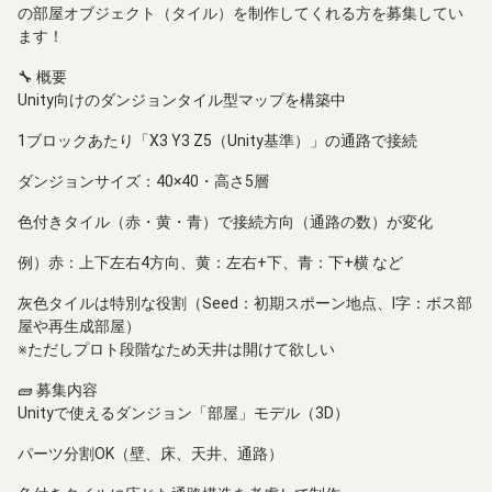
の部屋オブジェクト（タイル）を制作してくれる方を募集してい
ます！
🔧 概要
Unity向けのダンジョンタイル型マップを構築中
1ブロックあたり「X3 Y3 Z5（Unity基準）」の通路で接続
ダンジョンサイズ：40×40・高さ5層
色付きタイル（赤・黄・青）で接続方向（通路の数）が変化
例）赤：上下左右4方向、黄：左右+下、青：下+横 など
灰色タイルは特別な役割（Seed：初期スポーン地点、I字：ボス部
屋や再生成部屋）
※ただしプロト段階なため天井は開けて欲しい
🧱 募集内容
Unityで使えるダンジョン「部屋」モデル（3D）
パーツ分割OK（壁、床、天井、通路）