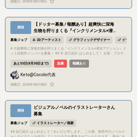
掲載日:
2026年08月08日
基本的にDiscordで行います。 通話もしくはテキストのやり取りで、どちら
概要 - **募集職種：** ドッター（Pixel Artist） - **求める人物像：** - 円滑に
かはお任せします。 こちらの進捗は週１程度では共有する予定ですが、ガチ
コミュニケーションを取れる方 - 本作に興味を持っていただける方 - **歓迎条
ガチの進捗管理等はなしで、完成に向けて適宜進めていければと思います。
件：** - ゲーム制作の経験がある方 - ゲームを完成させた事がある方 - Pixel
Artが好きな方 --- ## 🎮 プロジェクト概要 - **タイトル：** 行列のできる勇者
【ドッター募集 / 報酬あり】超爽快に深海
たち - **ジャンル：** ヴァンサバライク×勇者大行列アクション（ローグライ
開発
ト） - **開発環境・ツール：** - **ゲームエンジン：** Godot - **連絡・進行
生物を狩りまくる『インクリメンタル×潜水
管理：** Discord - **制作ツール：** Photoshop、各種AIツール ### 🌟 ゲ
アクション』
ーム内容 画面を埋め尽くすほどのモンスターの大群を、個性豊かな仲間の行
募集ジョブ
2Dアーティスト
グラフィックデザイナー
イラスト
列と派手なスキルでドカンとなぎ倒していくヴァンサバライク系アクション
ゲームです！ - ⚔️ **多様な職業の勇者たち：** 戦士、魔法使い、忍者、召喚
# 🎨超爽快に深海生物を狩りまくる『インクリメンタル×潜水アクション』ド
師、さらにはイカサマ師やメルヘン攻撃が得意な子など、ユニークな職が勢
ット絵制作メンバーを募集！ ## 📄 自己紹介 はじめまして！ 企画・プロデ
ぞろい！ - 🗺️ **バリエーション豊かなステージ：** 天空、火山、魔界、魔王
ュース・開発を担当している「keto」と申します。 現在、2027年1月リリー
城など、ギミック満載のステージを攻略！ - 💥 **無双！無双！超無双！：**
ス予定のオリジナルゲーム **『アビスダイバー』**を制作しています。 今回
あと53日(9月30日まで)
急募
報酬あり
転職システムにより仲間たちは多種多様な職になる！スキルはどんどん派手
はゲーム内のドット絵を制作していただける **『ドッター / Pixel Artist』**
になっていくので見ているだけでも楽しい！ ビルドのシナジーと大量の敵を
の方を募集いたします！ > 「自分の描いたドット絵でゲーム世界を彩りたい
Keto@Cocolo代表
倒す爽快感により**「無数の敵をなぎ倒す中毒性」**が大きなテーマとなっ
！」 > 「チーム制作に挑戦してみたい！」 > という方も大歓迎です。お気軽
ています。 --- ## 🛠 担当いただきたい作業 得意分野や制作ペースに合わせて
にご相談ください。 --- ## 📌 募集概要 * **募集職種：** ドッター（Pixel Arti
掲載日:
2026年08月08日
、相談しながら担当を決めていきます！ - **サムネイル・キービジュアル制
st） * **求める人物像：** * 円滑にコミュニケーションを取れる方 * 本作に
作** - **キャラクターのドット絵制作**（個性的なモンスター、ボスなど） -
興味を持っていただける方 * **歓迎条件：** * ゲーム制作の経験がある方 *
**歩行・攻撃・スキルなどのアニメーション制作** - 他、必要に応じてご相
ゲームを完成させた事がある方 * Pixel Artが好きな方 --- ## 🎮 プロジェクト
談 --- ## 🎯 目標・報酬 * **最終目標：** 累計売上本数10万本 * **報酬につい
概要 * **タイトル：** アビスダイバー（仮） * **ジャンル：** インクリメン
ビジュアルノベルのイラストレーターさん
て：** 販売から1年間の売り上げの3% * 作品が好評の場合、イベント出展、
タル×潜水アクション * **開発環境・ツール：** * ゲームエンジン：Godot *
開発
マーチャンダイジング展開なども視野に入れています。 * 目標金額を達成し
連絡・進行管理：Discord * 制作ツール：Photoshop、各種AIツール ## 🌟
募集
た場合、報酬額はおよそ110万円程となります。 * ポートフォリオなど実績
ゲーム内容 プレイヤーはダイバーとなり、ボートから広大な海へと飛び込み
公開OK。 --- ## 💬 コミュニケーション方法 * **連絡手段：** Discord（テキ
ます！ 🌊 船からダイブ！魚を捕獲してコイン稼ぎ 🛠️ 稼いだコインで船/スー
募集ジョブ
イラストレーター／画家
ストチャット主軸） * **素材共有：** GitHub / Google Drive 等 * **制作ス
ツ/スキルツリーを強化してより深海へ挑めるように 🎲 船長と「ダイス勝負
タイル：** リアル優先で無理のないスケジュール調整を行っています。 * 定
」で一発逆転のギャンブル要素もある ⏰ 期日までに「船の整備費」を稼ぎ出
## 自己紹介 はじめまして！れいびと申します。 この度、制作中のノベルゲ
期的な連絡確認・リアクションをお願いしています。 * 制作上の疑問や仕様
し、更なる深淵（アビス）へ挑む など、数値インフレと強化サイクルにより
ームのイラストを担当してくださる方を募集させていただきます。 過去に4