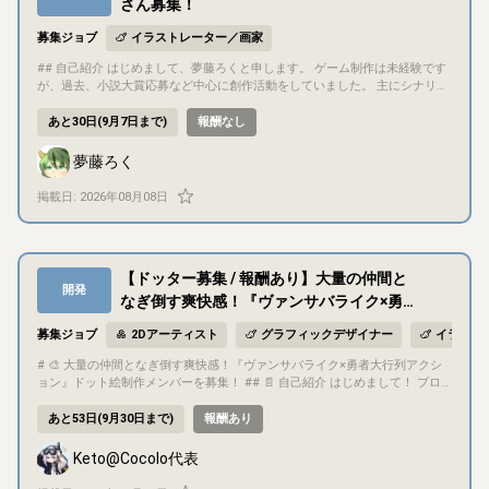
さん募集！
募集ジョブ
イラストレーター／画家
## 自己紹介 はじめまして、夢藤ろくと申します。 ゲーム制作は未経験です
が、過去、小説大賞応募など中心に創作活動をしていました。 主にシナリオ
・本文を担当し、ティラノビルダーを利用してスクリプトも担当しようと考
えています。 当方男性のため、気にされる方は応募をご遠慮ください。 ##
あと30日(9月7日まで)
報酬なし
募集概要 女性向けノベルゲーム制作のイラストレーター様を募集しています
。 ・プレイ時間はおおよそ４０分～１時間を想定 ・プレイヤー(女性想定)も
夢藤ろく
会話アリ ・恋愛対象キャラは３名ですが、まずは１名ルートのみ制作予定(
エンド数2) 現在制作中のノベルゲームの立ち絵イラストを担当してくださる
掲載日:
2026年08月08日
方を募集します。 募集の際に、ポートフォリオやこれまでの実績がもしあれ
ば幸いです。 イラストレーター様の意見もお聞きし一緒にキャラクターを作
っていきたいと思っています。 ## プロジェクト概要 タイトル：「未定」 ジ
ャンル：フリーの女性向けノベルゲーム プラットフォーム：ノベルゲームコ
【ドッター募集 / 報酬あり】大量の仲間と
レクション 開発環境：ティラノビルダー 開発期間：３ヶ月～半年（予定）
開発
現在、プロットはほぼ完成済み、本文が約３万文字執筆完了（全体の３～４
なぎ倒す爽快感！『ヴァンサバライク×勇者
０％程度）していますが、執筆済み部分についても必要に応じて調整を重ね
大行列アクション』
る予定です。 ゲームスクリプト部分はまだ着手しておらず、本文完成次第、
募集ジョブ
2Dアーティスト
グラフィックデザイナー
イラスト
制作していく予定です。 ## 目的・目標 まずはゲームを完成させ、ノベルゲ
ームコレクションで公開することを目標としています。 作品発表後の反響や
# 🎨 大量の仲間となぎ倒す爽快感！『ヴァンサバライク×勇者大行列アクシ
、制作メンバーのモチベーションにより他キャラルートなどの制作も検討。
ョン』ドット絵制作メンバーを募集！ ## 📄 自己紹介 はじめまして！ プロ
## ゲーム内容 本作は世界観やキャラクター設定・背景などにも力を入れた
デュース・ディレクションを担当している「keto」と申します。 現在、2027
女性向けノベルゲーム（乙女ゲーム）です。 舞台はIFの現代日本。キャラ設
年4月リリース予定のオリジナルゲーム **『行列のできる勇者たち』**をエ
あと53日(9月30日まで)
報酬あり
定や世界観、シナリオ自体はかなりシリアスで陰鬱ですが、会話内容はギャ
ンジニア１名と私で制作しています。 今回はゲーム内のドット絵を制作して
グなども交えてポップに進みます。 ## 担当いただきたい作業 ・イラストレ
いただける **『ドッター / Pixel Artist』**の方を募集いたします！ > 「自分
Keto@Cocolo代表
ーター様 メインキャラクター３キャラ分の立ち絵と表情差分 スチルは可能で
の描いたドット絵でゲーム世界を彩りたい！」 > 「チーム制作に挑戦してみ
あれば相談したいです。 ## コミュニケーション方法 コミュニケーションは
たい！」 > という方も大歓迎です。お気軽にご相談ください。 --- ## 📌 募集