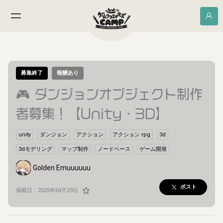
募集終了
報酬あり
🎮 ダンジョンオブジェクト制作
者募集！【Unity・3D】
unity
ダンジョン
アクション
アクション rpg
3d
3dモデリング
マップ制作
ノードベース
ゲーム開発
Golden Emuuuuuu
ポスト
掲載日：
2025年04月29日