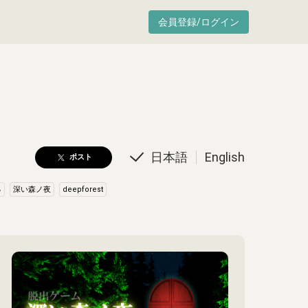
会員登録/ログイン
日本語
English
ポスト
る
深い森ノ夜
deepforest