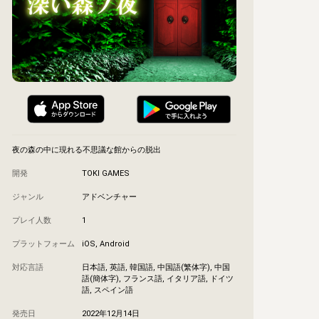
夜の森の中に現れる不思議な館からの脱出
開発
TOKI GAMES
ジャンル
アドベンチャー
プレイ人数
1
プラットフォーム
iOS, Android
対応言語
日本語, 英語, 韓国語, 中国語(繁体字), 中国
語(簡体字), フランス語, イタリア語, ドイツ
語, スペイン語
発売日
2022年12月14日