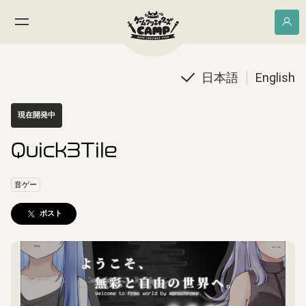
日本語
English
現在開発中
Quick3Tile
音ゲー
ポスト