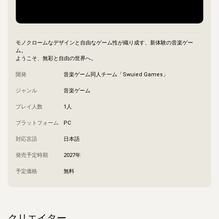
モノクロームなデザインと自由なゲーム性が織り成す、新体験の音楽ゲー
ム。

ようこそ、無彩と自由の世界へ。
開発
音楽ゲーム同人チーム「Swuied Games」
ジャンル
音楽ゲーム
プレイ人数
1人
プラットフォーム
PC
対応言語
日本語
発売予定時期
2027年
予定価格
無料
クリエイター