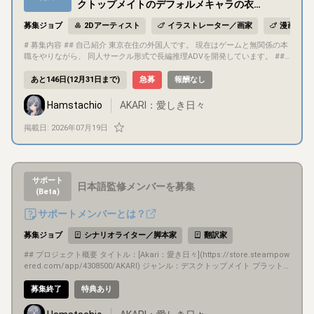
クトップメイトのデフォルメキャラの衣装
替えと背景作成を担当
募集ジョブ
2Dアーティスト
イラストレーター／画家
漫画家
# 募集内容 ## 自己紹介 東京在住の外国人です。 現在はゲームと無関係の本
職をやりながら、 同人サークル形式で長編推理ADVを開発しています。 ##
プロジェクト概要 タイトル：Akari：愛き日々 ジャンル：デスクトップメイ
ト プラットフォーム：PC（WIndows/MAC） 開発期間：1年（2026年内に
あと146日(12月31日まで)
急募
報酬なし
発売目標） 制作ツール：Godot ## ゲーム内容 今回作るゲームは、別途開発
中の長編推理ADVのスピンオフ作であり、本編のヒロインをデスクメイトに
Hamstachio
AKARI：愛しき日々
する企画です。 デスクトップで歩き回るヒロインのSDキャラをクリックし
てリアクションを楽しむゲームです。 ポモドーロタイマーを使っていくとポ
掲載日:
2026年07月19日
イント（ゲーム内通貨）が貯まり、新しい衣装や背景を購入できます。 ##
目的・目標 Steamで販売する予定です。 本気で商業的な成功を目指してい
ますが、 別に背水の陣なわけでもないので、 焦らず着実に進めれば良いと考
えています。 ## 募集概要 長期的に一緒にゲームを作る仲間を募集していま
す。 今回募集するポジションは「イラストレーター」です。 ## 作業量 ・９
サポート
日本語監修メンバーを募集
月末までに衣装10個と背景３個を作成する予定 ・継続更新では最初の1年間
(Beta)
は月に2-3個の衣装+1-2背景が作れるのが望ましい（調整可能） ・正式発売
サポートメンバーとは？
後は3ヶ月に一回更新する予定 ・本業優先でOK、作業量の調整は可能、気分
転換のつもりで参画していただいて問題ない ※１：衣装とは、SDキャラ用の
募集ジョブ
シナリオライター／脚本家
翻訳家
衣装替えアイテムです。ショップで展示用のアイコンで、実際にキャラが着
るものの２点でワンセットです。 ※２：背景とは、SDキャラがいる場所を装
## プロジェクト概要 タイトル：[Akari：愛き日々](https://store.steampow
飾するためのアイテムです。基本たくさんの小物（ソファ、テレビ、人形な
ered.com/app/4308500/AKARI) ジャンル：デスクトップメイト プラット
ど）で構成されるイメージです。 ## その他： ・全年齢向けのゲームである
フォーム：PC（WIndows/MAC） 開発期間：1年（2026年内に発売目標）
・継続で更新していく想定なので、長期で付き合える方が優先 ## コミュニ
制作ツール：Godot ## 募集内容 翻訳ツールで作成した日本語をもっと自然
募集終了
特典あり
ケーション方法 コミュニケーションは基本的にDiscordで行います。 ## キ
な日本語に修正できるメンバーを募集
ャライメージ：