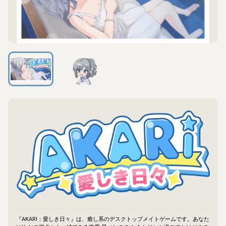
『AKARI：愛しき日々』は、癒し系のデスクトップメイトゲームです。あなた