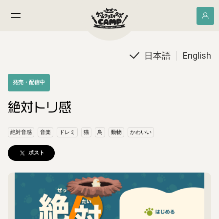
日本語
English
発売・配信中
絶対トリ感
絶対音感
音楽
ドレミ
猫
鳥
動物
かわいい
ポスト