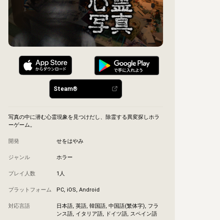
Steam®︎
写真の中に潜む心霊現象を見つけだし、除霊する異変探しホラ
ーゲーム。
開発
せをはやみ
ジャンル
ホラー
プレイ人数
1人
プラットフォーム
PC, iOS, Android
対応言語
日本語, 英語, 韓国語, 中国語(繁体字), フラ
ンス語, イタリア語, ドイツ語, スペイン語