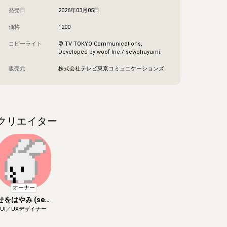
発売日
2026年03月05日
価格
1200
コピーライト
© TV TOKYO Communications,
Developed by woof Inc./ sewohayami.
販売元
株式会社テレビ東京コミュニケーションズ
クリエイター
オーナー
せをはやみ (sew
UI／UXデザイナー
ohayami.)