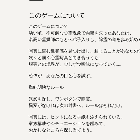
このゲームについて
このゲームについて
幼い頃、不可解な心霊現象で両親を失ったあなたは、
名高い霊媒師のもとへ弟子入りし、除霊の道を歩み始め
写真に潜む違和感を見つけ出し、封じることがあなたの
次々と届く心霊写真と向き合ううち、
現実との境界が、少しずつ曖昧になっていく...。
恐怖が、あなたの目と心を試す。
単純明快なルール
異変を探し、ワンボタンで除霊。
異変がなければ次の封書へ。ルールはそれだけ。
写真には、ヒントになる手紙も添えられている。
家族構成やシチュエーションを鑑みて、
おかしなところを探し当てよう。