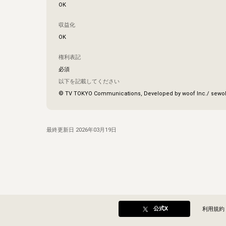
OK
収益化
OK
権利表記
必須
以下を記載してください
© TV TOKYO Communications, Developed by woof Inc./ sewo
最終更新日
2026年03月19日
公式X
利用規約