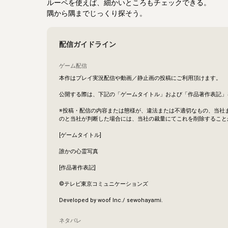
ルーペを使えば、細かいところもチェックできる。
隅から隅までじっくり探そう。
配信ガイドライン
ゲーム配信
本作はプレイ実況配信や動画／静止画の投稿にご利用頂けます。

公開する際は、下記の「ゲームタイトル」および「作品著作表記」を
※投稿・配信の内容または態様が、違法または不適切なもの、当社
のと当社が判断した場合には、当社の裁量にてこれを削除することが
[ゲームタイトル]

誰かの心霊写真

[作品著作表記]

©テレビ東京コミュニケーションズ

Developed by woof Inc./ sewohayami.
ネタバレ