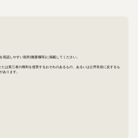
視認しやすい箇所(概要欄等)に掲載してください。

または第三者の権利を侵害するおそれのあるもの、あるいは公序良俗に反するも
あります。
