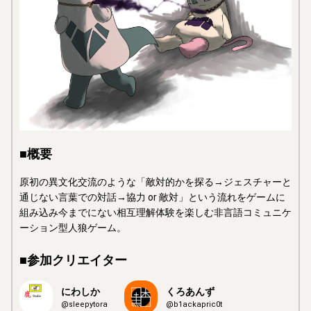
■概要
原初の異文化交流のような「敵対的かを探る→ジェスチャーと
通じない言葉での対話→協力 or 敵対」という流れをゲームに
組み込み今までにない相互理解体験を楽しむ非言語コミュニケ
ーション型人狼ゲーム。
■参加クリエイター
にわしか
くろあんず
@sleepytora
@b1ackapric0t