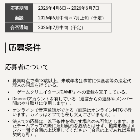
応募期間
2026年4月6日 ~ 2026年6月7日
面談
2026年6月中旬 ~ 7月上旬（予定）
合否通知
2026年7月中旬（予定）
応募条件
応募者について
募集時点で満18歳以上。未成年者は事前に保護者等の法定代
理人の同意を得ている。
「ゲームクリエイターズCAMP」への登録を完了している。
Discordアカウントを有している（運営からの連絡やメンバー
間のやり取りに使用します）。
オンラインで音声通話ができる（面談はオンラインMTGで行
います。カメラはオフでも差し支えございません）。
法人での応募は、以下条件を満たす場合のみ可能とします。ま
たチームアップの際に雇用契約を必須とはせず、協業形態はメ
ンバー間で合議の上決定してください（合意の上であれば雇用
契約も可）。