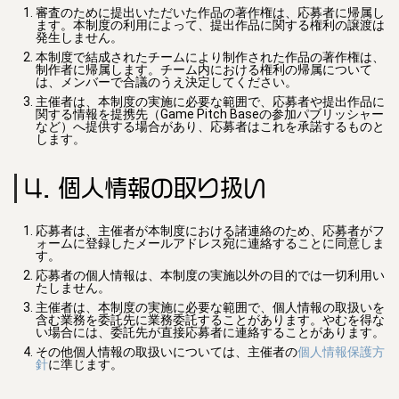
審査のために提出いただいた作品の著作権は、応募者に帰属し
ます。本制度の利用によって、提出作品に関する権利の譲渡は
発生しません。
本制度で結成されたチームにより制作された作品の著作権は、
制作者に帰属します。チーム内における権利の帰属について
は、メンバーで合議のうえ決定してください。
主催者は、本制度の実施に必要な範囲で、応募者や提出作品に
関する情報を提携先（Game Pitch Baseの参加パブリッシャー
など）へ提供する場合があり、応募者はこれを承諾するものと
します。
4. 個人情報の取り扱い
応募者は、主催者が本制度における諸連絡のため、応募者がフ
ォームに登録したメールアドレス宛に連絡することに同意しま
す。
応募者の個人情報は、本制度の実施以外の目的では一切利用い
たしません。
主催者は、本制度の実施に必要な範囲で、個人情報の取扱いを
含む業務を委託先に業務委託することがあります。やむを得な
い場合には、委託先が直接応募者に連絡することがあります。
その他個人情報の取扱いについては、主催者の
個人情報保護方
針
に準じます。