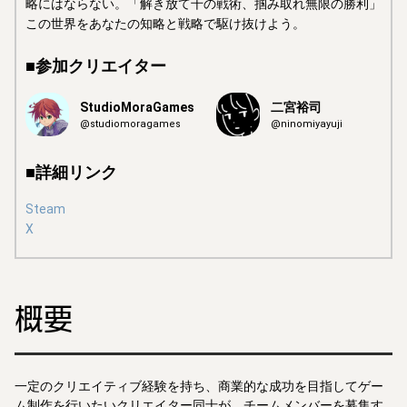
略にはならない。「解き放て千の戦術、掴み取れ無限の勝利」
この世界をあなたの知略と戦略で駆け抜けよう。
■参加クリエイター
StudioMoraGames
二宮裕司
@studiomoragames
@ninomiyayuji
■詳細リンク
Steam
X
概要
一定のクリエイティブ経験を持ち、商業的な成功を目指してゲー
ム制作を行いたいクリエイター同士が、チームメンバーを募集す