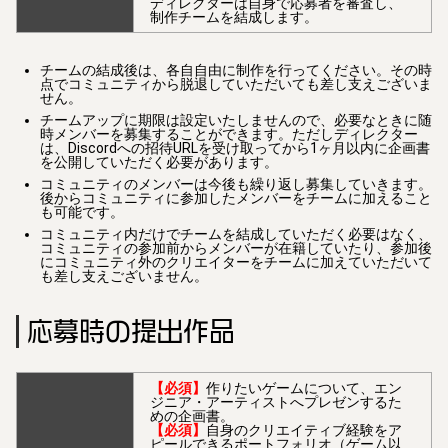
ディレクターは自身で応募者を審査し、
制作チームを結成します。
チームの結成後は、各自自由に制作を行ってください。その時
点でコミュニティから脱退していただいても差し支えございま
せん。
チームアップに期限は設定いたしませんので、必要なときに随
時メンバーを募集することができます。ただしディレクター
は、Discordへの招待URLを受け取ってから1ヶ月以内に企画書
を公開していただく必要があります。
コミュニティのメンバーは今後も繰り返し募集していきます。
後からコミュニティに参加したメンバーをチームに加えること
も可能です。
コミュニティ内だけでチームを結成していただく必要はなく、
コミュニティの参加前からメンバーが在籍していたり、参加後
にコミュニティ外のクリエイターをチームに加えていただいて
も差し支えございません。
応募時の提出作品
【必須】
作りたいゲームについて、エン
ジニア・アーティストへプレゼンするた
めの企画書。
【必須】
自身のクリエイティブ経験をア
ピールできるポートフォリオ（ゲーム以