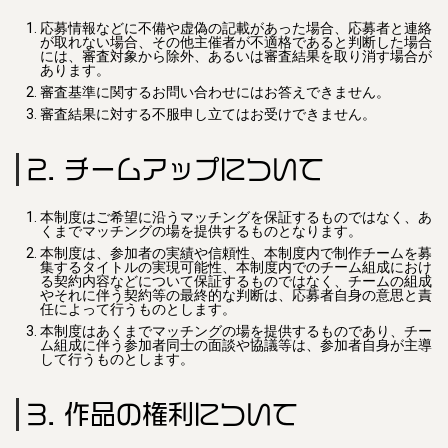
応募情報などに不備や虚偽の記載があった場合、応募者と連絡
が取れない場合、その他主催者が不適格であると判断した場合
には、審査対象から除外、あるいは審査結果を取り消す場合が
あります。
審査基準に関するお問い合わせにはお答えできません。
審査結果に対する不服申し立てはお受けできません。
2. チームアップについて
本制度はご希望に沿うマッチングを保証するものではなく、あ
くまでマッチングの場を提供するものとなります。
本制度は、参加者の実績や信頼性、本制度内で制作チームを募
集するタイトルの実現可能性、本制度内でのチーム組成におけ
る契約内容などについて保証するものではなく、チームの組成
やそれに伴う契約等の最終的な判断は、応募者自身の意思と責
任によって行うものとします。
本制度はあくまでマッチングの場を提供するものであり、チー
ム組成に伴う参加者同士の面談や協議等は、参加者自身が主導
して行うものとします。
3. 作品の権利について