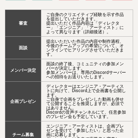
ご自身のクリエイティブ経験を示す作品
を提出していただきます。
審査
提出いただく作品内容は「ディレクタ
ー」「エンジニア」「アーティスト」に
よって異なります（詳細後述）。
提出いただいた作品の内容や制作過程、
今後のチームアップの希望について、オ
面談
ンラインでヒアリングさせていただきま
す。
面談の終了後、コミュニティの参加メン
バーが決定します。
メンバー決定
参加メンバーは、専用のDiscordサーバー
への招待をお送りいたします。
ディレクターはエンジニア・アーティス
トに向けて、Discord上で企画書を公開し
ます。
ご自身で企画をプレゼンした動画も併せ
企画プレゼン
て公開することを推奨しますが、必須で
はありません。
Discordの音声チャンネルにて、任意参加
のプレゼン会も予定しています。
エンジニア・アーティストは、企画プレ
ゼンを受けて「参加したい」と思った企
チーム募集
画に応募します。