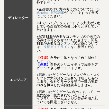
外でも可）。
※企画書の作り方や考え方については、
公
式noteに解説記事
がございますので参考
にしてください。
ディレクター
※すでにパブリッシャーによる支援が決定
している企画での応募は不可とさせてい
ただきます。
※閲覧制限が必要なコンテンツの企画での
応募は不可とさせていただきます。閲覧
制限が必要なコンテンツの定義について
は、
投稿ガイドライン
をご参照くださ
い。
【必須】
自身が主体となって自主制作し
たゲーム。
【任意】
自身のクリエイティブ経験をア
ピールできるポートフォリオ。
※提出いただくゲームはプログラム・スク
リプトの大部分をご自身で作成したもの
エンジニア
に限り、会社やサークル等で一部の実装
のみを担当した場合は該当しません。
※提出いただくゲームの制作において、一
般に配布・販売されているアセット・ラ
イブラリ・ゲームエンジン等が使用され
ていても問題ございません。