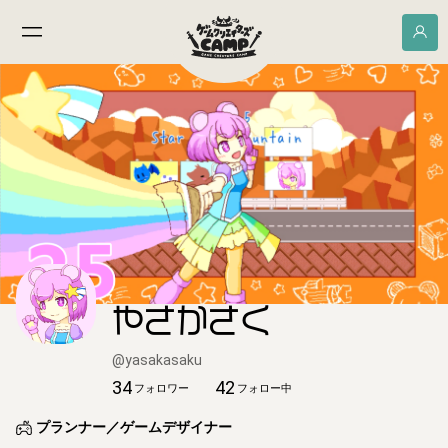
やさかさく
@
yasakasaku
34
42
フォロワー
フォロー中
プランナー／ゲームデザイナー