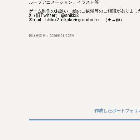
ループアニメーション、イラスト等

ゲーム制作のお誘い、絵のご依頼等のご相談がありましたら
X（旧Twitter） @shikix2

✉mail　shikix2teikoku★gmail.com　（★→@）
最終更新日：
2026年04月27日
作成したポートフォリ