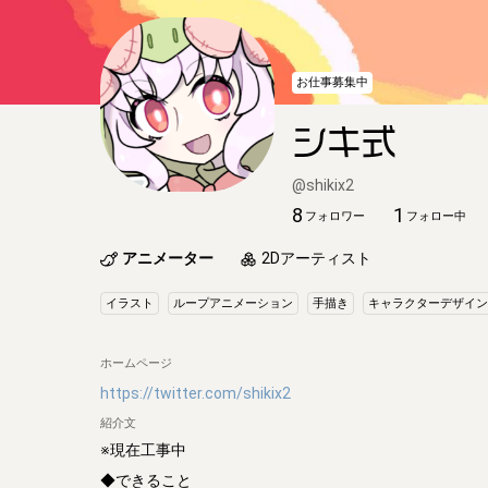
お仕事募集中
シキ式
@
shikix2
8
1
フォロワー
フォロー中
アニメーター
2Dアーティスト
イラスト
ループアニメーション
手描き
キャラクターデザイン
ホームページ
https://twitter.com/shikix2
紹介文
※現在工事中

◆できること
