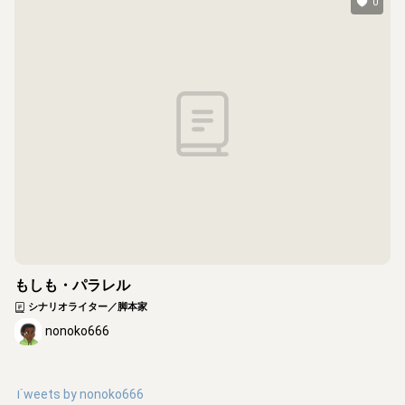
0
もしも・パラレル
シナリオライター／脚本家
nonoko666
Tweets by
nonoko666