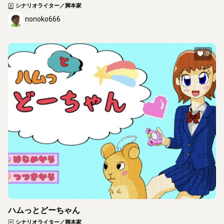
シナリオライター／脚本家
nonoko666
0
ハムっとどーちゃん
シナリオライター／脚本家