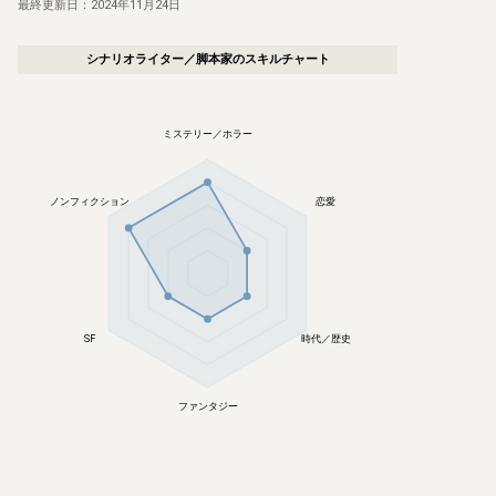
最終更新日：
2024年11月24日
シナリオライター／脚本家
のスキルチャート
ミステリー／ホラー
ノンフィクション
恋愛
SF
時代／歴史
ファンタジー