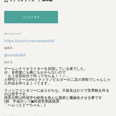
フォローする
ホームページ
https://potofu.me/nonoko666
連絡先
@nonoko666
紹介文
ゲームシナリオライターを目指している者でした。

が、全然箸にも棒にもかからないので

「もう全部自分で作ってやらぁ！！！」

とRPGツクールmvとティラノビルダーの二足の草鞋でじゃんじゃ
ん作品を作りまくってます。

ラノベファンタジーにありがちな、片仮名ばかりで世界観を作る
のは苦手です。

得意分野は民俗学や妖怪を色んな題材と魔融合させる事です

(例　平成ポップ✖️民俗学系妖怪譚

「ハムっとどーちゃん」)