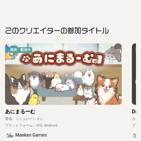
このクリエイター
の参加タイトル
発売・配信中
発
あにまるーむ
Dro
育成、シミュレーション
カジ
プラットフォーム：
iOS, Android
プラ
Maeken Games