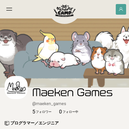
Maeken Games
@
maeken_games
5
0
フォロワー
フォロー中
プログラマー／エンジニア