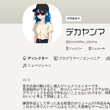
仲間募集中
デカヤンマ
@
kusodeka_yanma
3
0
フォロワー
フォロー中
ディレクター
プログラマー／エンジニア
ミュージシャン
紹介文
音大出身の駆け出し個人ゲームクリエイターです。

音楽制作ができるのと、作りたいゲームのアイデアが沢山
グラフィックを自分で作れないこともないのですが、時
がいいと考えて登録しました。

練習作品として作ったある程度のボリュームの1作品をApp 
これから作りたいゲームはもう少し大規模なゲームにな