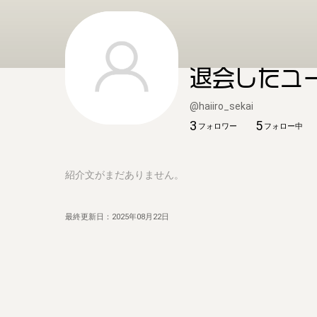
退会したユ
@
haiiro_sekai
3
5
フォロワー
フォロー中
紹介文がまだありません。
最終更新日：
2025年08月22日