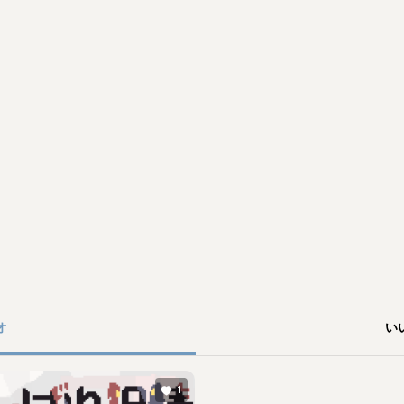
オ
い
1