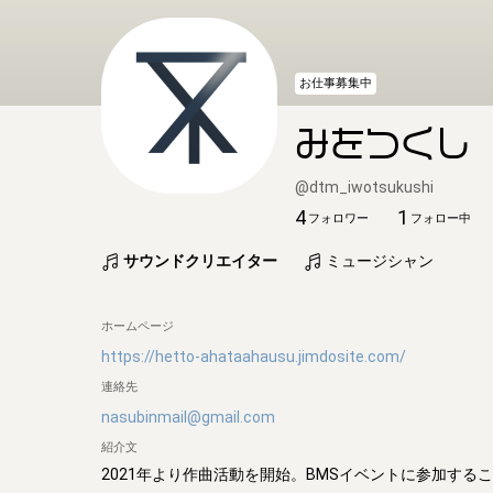
お仕事募集中
みをつくし
@
dtm_iwotsukushi
4
1
フォロワー
フォロー中
サウンドクリエイター
ミュージシャン
ホームページ
https://hetto-ahataahausu.jimdosite.com/
連絡先
nasubinmail@gmail.com
紹介文
2021年より作曲活動を開始。BMSイベントに参加する