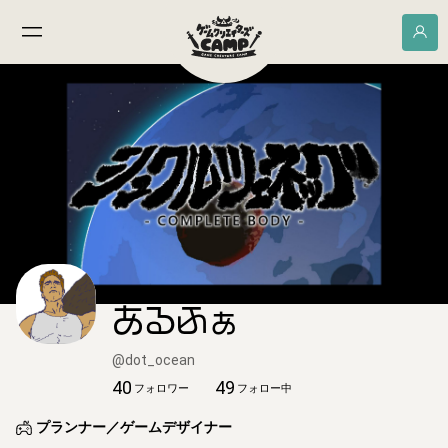
あるふぁ
@
dot_ocean
40
49
フォロワー
フォロー中
プランナー／ゲームデザイナー