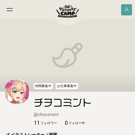
仲間募集中
お仕事募集中
チヲコミント
@
chocomint
11
0
フォロワー
フォロー中
イラストレーター／画家