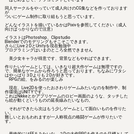
同人サークルをやっていて成人向けのCG集などを作っております
が

ついにゲーム制作に取り組もうと思っています。

どんなイラストを描いているかはPixivを参照してください（成人
向けばっかりなので注意）

イラストはPhotoshop、Clipstudio　

Blenderでのモデリングもそこそこできます。

さらにLive２DとUnityを現在勉強中

プログラミングはいまのところ全然できません

　美少女キャラが得意です、背景などもやればできます。

作りたいゲームとしては、いきなり超大作ゲームは無理ですの
で、簡単なゲームから作ろうと思っております。ちなみにワタシ
はやっぱり３Dよりも２Dが好きです。

　RPGの絵、をみるのが楽しみ

　現在、Live2Dを使ったおさわりゲームみたいなのを制作中、制
作環境はUNITYです。

これはNikkeとかアプリゲームのロビー画面のような、タッチした
ら絵が動くというものの延長線みたいなもの。

　それができたら次はもう少しゲームとして面白いものを作りた
い。

難しいとおもわれますが一人称視点の格闘ゲームが作りたいで
す。

　最終的にはFF５みたいな、２Dの大作RPGを作るのを目標として