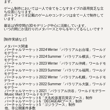
ます。

ゲーム制作においては一人で全てをこなすタイプの器用貧乏な立
ち位置になります。

ポートフォリオ記載のゲームやコンテンツは全て一人で制作して
います。

最近はVR空間の3Dモデリング中心に活動しています。

いつの間にか流行りのメタバースとやらをやってるらしいです？

[制作実績など]

メタバース関連

 バーチャルマーケット2024 Winter「パラリアルお台場」ワールド
モデラー

 バーチャルマーケット2024 Summer「パラリアル横浜」ワールド
モデラー

 バーチャルマーケット2023 Winter「パラリアル沖縄」ワールドモ
デラー

 バーチャルマーケット2023 Summer「パラリアル福岡」ワールド
モデラー

 バーチャルマーケット2022 Winter「パラリアル札幌」ワールドモ
デラー

 バーチャルマーケット2022 Summer「パラリアル大阪」ワールド
モデラー

 バーチャルマーケット2021「パラリアル渋谷」ワールドモデラー

 Music Vket 3 ワールドモデラー

 バーチャルマーケット6「大丸松坂屋百貨店ブース」制作

 バーチャルマーケット6「DECAGEARブース」制作

 バーチャルマーケット5「ゴジラブース」制作

 他、非公開案件多数
