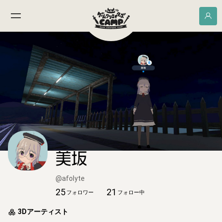
美坂
@
afolyte
25
21
フォロワー
フォロー中
3Dアーティスト