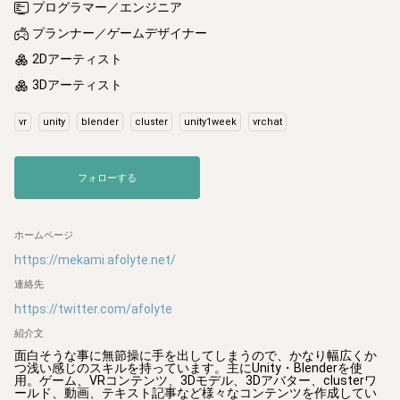
プログラマー／エンジニア
プランナー／ゲームデザイナー
2Dアーティスト
3Dアーティスト
vr
unity
blender
cluster
unity1week
vrchat
フォローする
ホームページ
https://mekami.afolyte.net/
連絡先
https://twitter.com/afolyte
紹介文
面白そうな事に無節操に手を出してしまうので、かなり幅広くか
つ浅い感じのスキルを持っています。主にUnity・Blenderを使
用。ゲーム、VRコンテンツ、3Dモデル、3Dアバター、clusterワ
ールド、動画、テキスト記事など様々なコンテンツを作成してい