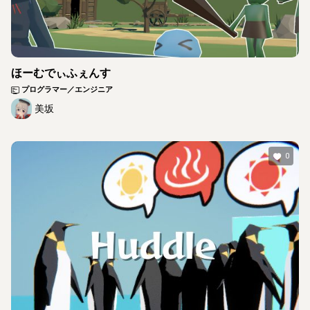
ほーむでぃふぇんす
プログラマー／エンジニア
美坂
0