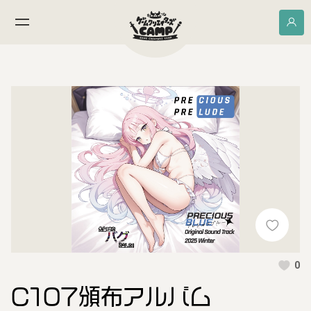
0
C107頒布アルバム