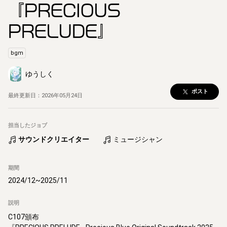
『PRECIOUS
PRELUDE』
bgm
ゆうしく
ポスト
最終更新日：
2026年05月24日
担当したジョブ
サウンドクリエイター
ミュージシャン
期間
2024/12
~
2025/11
説明
C107頒布
