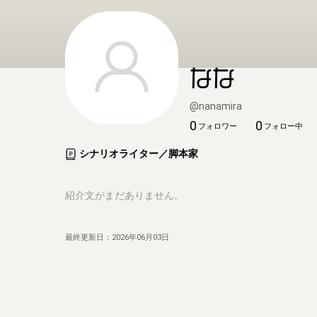
なな
@
nanamira
0
0
フォロワー
フォロー中
シナリオライター／脚本家
紹介文がまだありません。
最終更新日：
2026年06月03日